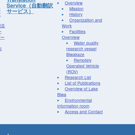
Overview
Service（自動翻訳
ー
Mission
サービス）
究
History
Organization and
湖流
Work
ー
Facilities
デー
Overview
Water quality
布
research vessel
Biwakaze
Remotely
Operated Vehicle
(ROV)
Research List
List of Publications
Overview of Lake
Biwa
Environmental
information room
Access and Contact