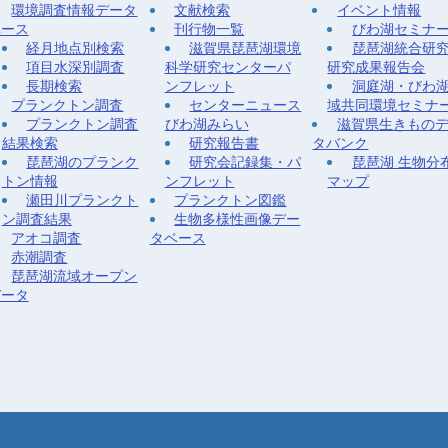
環境調査情報データ
文献検索
イベント情報
ベース
刊行物一覧
びわ湖セミナ
経月地点別検索
滋賀県琵琶湖環境
琵琶湖統合研
項目水深別調査
科学研究センターパ
研究成果報告会
長期検索
ンフレット
洞庭湖・びわ
プランクトン調査
センターニュース
域共同環境セミナ
プランクトン調査
びわ湖みらい
滋賀県生きもの
結果検索
研究報告書
タバンク
琵琶湖のプランク
研究会記録集・パ
琵琶湖 生物分
トン情報
ンフレット
マップ
瀬田川プランクト
プランクトン図鑑
ン調査結果
生物多様性画像デー
アオコ調査
タベース
赤潮調査
琵琶湖流域オープン
データ