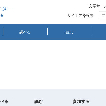
文字サイ
ンター
te
サイト内を検索
調べる
読む
琵琶湖の水質
琵琶湖・内湖の生態
大気汚染常時監視測
光化学スモッグ情報
有害大気情報
酸性雨情報
大気データベース
環境調査情報データ
プランクトン調査
アオコ調査
赤潮調査
琵琶湖流域オープン
大気汚染常時監視測
経月地点別検索
項目水深別調査
長期検索
プランクトン調査結
琵琶湖のプランクト
瀬田川プランクトン
琵琶湖流域オープン
琵琶湖流域オープン
琵琶湖流域オープン
琵琶湖流域オープン
琵琶湖流域オープン
琵琶湖流域オープン
文献検索
刊行物一覧
プランクトン図鑑
生物多様性画像デー
Water quality research
Remotely Operated
瀬田
滋賀
センタ
研究
研究
イベ
滋賀
みん
みん
Missi
Histor
Organi
Facili
系
定
ベース
データ
定結果等報告書
果検索
ン情報
調査結果
データ2020年度
データ2021年度
データ2022年度
データ2023年度
データ2024年度
データ2025年度
タベース
vessel Biwakaze
Vehicle (ROV)
調査結
学研
わ湖
フレ
タバ
査
Work
フレ
べる
読む
参加する