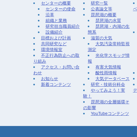
センターの概要
研究一覧
センターの使命
公表論文等
沿革
琵琶湖の概要
組織と業務
琵琶湖の水質
研究担当職員紹介
琵琶湖・内湖の生
設備紹介
態系
目標および計画
滋賀の大気
共同研究など
大気汚染常時監視
環境情報室
測定
不正行為防止への取
光化学スモッグ情
り組み
報
アクセス・お問い合
有害大気情報
わせ
酸性雨情報
お知らせ
大気データベース
新着コンテンツ
研究・技術分科会
やってみよう！実
験！
琵琶湖の全層循環そ
の影響
YouTubeコンテンツ