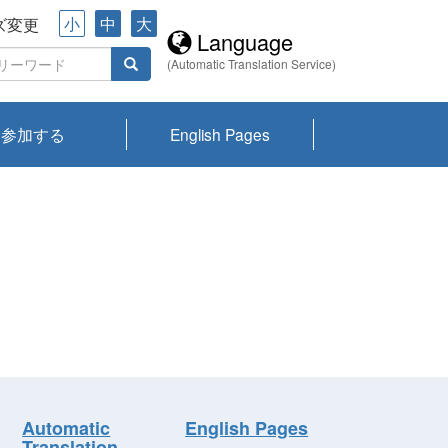
小
中
大
ズ変更
Language
(Automatic Translation Service)
参加する
English Pages
川プランクトン
県琵琶湖環境科
ーニュース び
報告書
会記録集・パン
ント情報
県生きものデー
なの外来生物調
なの調査
on
y
zation and
ties Overview
びわ湖みらい第42号_
びわ湖みらい第42号_
びわ湖みらい第43号_
びわ湖みらい第43号_
びわ湖セミナー
琵琶湖統合研究 研究
洞庭湖・びわ湖流域
センターの活動
県民データ
専門家データ
琵琶湖 生物分布マッ
Overview
Research List
List of Publications
Overview of Lake
Environmental
Access and Contact
果2026
究センターパン
みらい
ット
ンク
研究最前線
視点論点
研究最前線
視点論点
成果報告会
共同環境セミナー
プ
Biwa
information room
ット
Automatic
English Pages
Translation