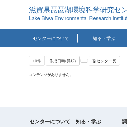
滋賀県琵琶湖環境科学研究セ
Lake Biwa Environmental Research Institu
センターについて
知る・学ぶ
センターの概要
目標および計画
共同研究など
環境情報室
不正行為防止への取
アクセス・お問い合
お知らせ
新着コンテンツ
センターの使命
沿革
組織と業務
研究担当職員紹介
設備紹介
研究一覧
公表論文等
琵琶湖の概要
滋賀の大気
研究・技術分科会
やってみよう！実
琵琶湖の全層循環そ
YouTubeコンテンツ
り組み
わせ
験！
の影響
10件
作成日時(昇順)
副センター長
コンテンツがありません。
センターについて
知る・学ぶ
調