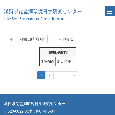
滋賀県琵琶湖環境科学研究センター
Lake Biwa Environmental Research Institute
1件
作成日時(昇順)
生物圏係
環境監視部門
生物圏係
池田 将平
1
2
3
4
»
滋賀県琵琶湖環境科学研究センター
〒520-0022 大津市柳が崎5-34