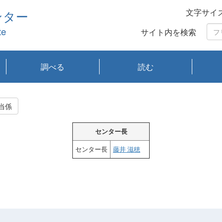
文字サイ
ンター
te
サイト内を検索
調べる
読む
琵琶湖の水質
琵琶湖・内湖の生態
大気汚染常時監視測
光化学スモッグ情報
有害大気情報
酸性雨情報
大気データベース
環境調査情報データ
プランクトン調査
アオコ調査
赤潮調査
琵琶湖流域オープン
大気汚染常時監視測
経月地点別検索
項目水深別調査
長期検索
プランクトン調査結
琵琶湖のプランクト
瀬田川プランクトン
琵琶湖流域オープン
琵琶湖流域オープン
琵琶湖流域オープン
琵琶湖流域オープン
琵琶湖流域オープン
琵琶湖流域オープン
文献検索
刊行物一覧
プランクトン図鑑
生物多様性画像デー
Water quality research
Remotely Operated
瀬田
滋賀
センタ
研究
研究
イベ
滋賀
みん
みん
Missi
Histor
Organi
Facili
系
定
ベース
データ
定結果等報告書
果検索
ン情報
調査結果
データ2020年度
データ2021年度
データ2022年度
データ2023年度
データ2024年度
データ2025年度
タベース
vessel Biwakaze
Vehicle (ROV)
調査結
学研
わ湖
フレ
タバ
査
Work
当係
フレ
センター長
センター長
藤井 滋穂