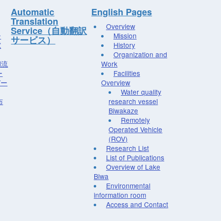
Automatic
English Pages
Translation
Overview
Service（自動翻訳
ー
Mission
サービス）
究
History
Organization and
湖流
Work
ー
Facilities
デー
Overview
Water quality
布
research vessel
Biwakaze
Remotely
Operated Vehicle
(ROV)
Research List
List of Publications
Overview of Lake
Biwa
Environmental
information room
Access and Contact