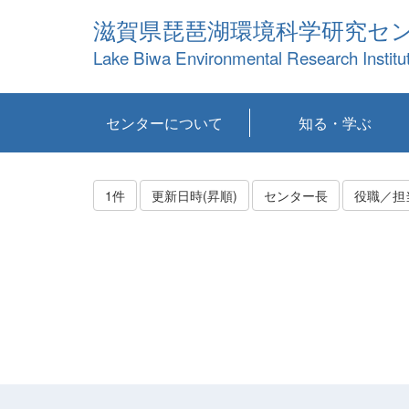
滋賀県琵琶湖環境科学研究セ
Lake Biwa Environmental Research Institu
センターについて
知る・学ぶ
センターの概要
目標および計画
共同研究など
環境情報室
不正行為防止への取
アクセス・お問い合
お知らせ
新着コンテンツ
センターの使命
沿革
組織と業務
研究担当職員紹介
設備紹介
研究一覧
公表論文等
琵琶湖の概要
滋賀の大気
研究・技術分科会
やってみよう！実
琵琶湖の全層循環そ
YouTubeコンテンツ
り組み
わせ
験！
の影響
1件
更新日時(昇順)
センター長
役職／担