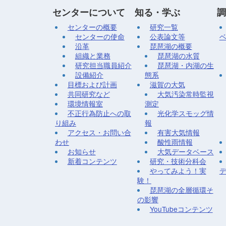
センターについて
知る・学ぶ
調
センターの概要
研究一覧
センターの使命
公表論文等
沿革
琵琶湖の概要
組織と業務
琵琶湖の水質
研究担当職員紹介
琵琶湖・内湖の生
設備紹介
態系
目標および計画
滋賀の大気
共同研究など
大気汚染常時監視
環境情報室
測定
不正行為防止への取
光化学スモッグ情
り組み
報
アクセス・お問い合
有害大気情報
わせ
酸性雨情報
お知らせ
大気データベース
新着コンテンツ
研究・技術分科会
やってみよう！実
験！
琵琶湖の全層循環そ
の影響
YouTubeコンテンツ