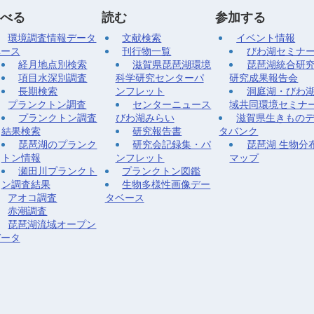
べる
読む
参加する
環境調査情報データ
文献検索
イベント情報
ベース
刊行物一覧
びわ湖セミナ
経月地点別検索
滋賀県琵琶湖環境
琵琶湖統合研
項目水深別調査
科学研究センターパ
研究成果報告会
長期検索
ンフレット
洞庭湖・びわ
プランクトン調査
センターニュース
域共同環境セミナ
プランクトン調査
びわ湖みらい
滋賀県生きもの
結果検索
研究報告書
タバンク
琵琶湖のプランク
研究会記録集・パ
琵琶湖 生物分
トン情報
ンフレット
マップ
瀬田川プランクト
プランクトン図鑑
ン調査結果
生物多様性画像デー
アオコ調査
タベース
赤潮調査
琵琶湖流域オープン
データ