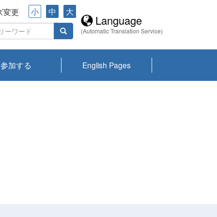
小
中
大
ズ変更
Language
(Automatic Translation Service)
参加する
English Pages
川プランクトン
県琵琶湖環境科
ーニュース び
報告書
会記録集・パン
ント情報
県生きものデー
なの外来生物調
なの調査
on
y
zation and
ties Overview
びわ湖みらい第42号_
びわ湖みらい第42号_
びわ湖みらい第43号_
びわ湖みらい第43号_
びわ湖セミナー
琵琶湖統合研究 研究
洞庭湖・びわ湖流域
センターの活動
県民データ
専門家データ
琵琶湖 生物分布マッ
Overview
Research List
List of Publications
Overview of Lake
Environmental
Access and Contact
果2026
究センターパン
みらい
ット
ンク
研究最前線
視点論点
研究最前線
視点論点
成果報告会
共同環境セミナー
プ
Biwa
information room
ット