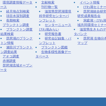
環境調査情報データ
文献検索
イベント情報
ベース
刊行物一覧
びわ湖セミナ
経月地点別検索
滋賀県琵琶湖環境
琵琶湖統合研
項目水深別調査
科学研究センターパ
研究成果報告会
長期検索
ンフレット
洞庭湖・びわ
プランクトン調査
センターニュース
域共同環境セミナ
プランクトン調査
びわ湖みらい
滋賀県生きもの
結果検索
研究報告書
タバンク
琵琶湖のプランク
研究会記録集・パ
琵琶湖 生物分
トン情報
ンフレット
マップ
瀬田川プランクト
プランクトン図鑑
ン調査結果
生物多様性画像デー
アオコ調査
タベース
赤潮調査
琵琶湖流域オープン
データ