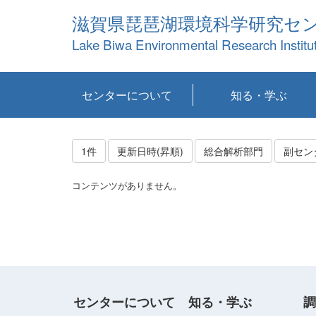
滋賀県琵琶湖環境科学研究セ
Lake Biwa Environmental Research Institu
センターについて
知る・学ぶ
センターの概要
目標および計画
共同研究など
環境情報室
不正行為防止への取
アクセス・お問い合
お知らせ
新着コンテンツ
センターの使命
沿革
組織と業務
研究担当職員紹介
設備紹介
研究一覧
公表論文等
琵琶湖の概要
滋賀の大気
研究・技術分科会
やってみよう！実
琵琶湖の全層循環そ
YouTubeコンテンツ
り組み
わせ
験！
の影響
1件
更新日時(昇順)
総合解析部門
副セン
コンテンツがありません。
センターについて
知る・学ぶ
調