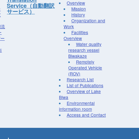
Overview
Service（自動翻訳
ー
Mission
サービス）
究
History
Organization and
湖流
Work
ー
Facilities
デー
Overview
Water quality
布
research vessel
Biwakaze
Remotely
Operated Vehicle
(ROV)
Research List
List of Publications
Overview of Lake
Biwa
Environmental
information room
Access and Contact