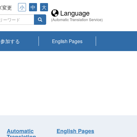
小
中
大
ズ変更
Language
(Automatic Translation Service)
参加する
English Pages
川プランクトン
県琵琶湖環境科
ーニュース び
報告書
会記録集・パン
ント情報
県生きものデー
なの外来生物調
なの調査
on
y
zation and
ties Overview
びわ湖みらい第42号_
びわ湖みらい第42号_
びわ湖みらい第43号_
びわ湖みらい第43号_
びわ湖セミナー
琵琶湖統合研究 研究
洞庭湖・びわ湖流域
センターの活動
県民データ
専門家データ
琵琶湖 生物分布マッ
Overview
Research List
List of Publications
Overview of Lake
Environmental
Access and Contact
果2026
究センターパン
みらい
ット
ンク
研究最前線
視点論点
研究最前線
視点論点
成果報告会
共同環境セミナー
プ
Biwa
information room
ット
Automatic
English Pages
Translation