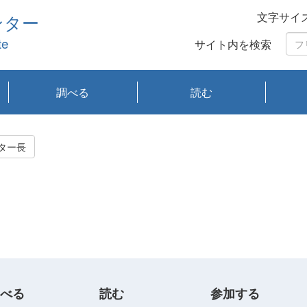
文字サイ
ンター
te
サイト内を検索
調べる
読む
琵琶湖の水質
琵琶湖・内湖の生態
大気汚染常時監視測
光化学スモッグ情報
有害大気情報
酸性雨情報
大気データベース
環境調査情報データ
プランクトン調査
アオコ調査
赤潮調査
琵琶湖流域オープン
大気汚染常時監視測
経月地点別検索
項目水深別調査
長期検索
プランクトン調査結
琵琶湖のプランクト
瀬田川プランクトン
琵琶湖流域オープン
琵琶湖流域オープン
琵琶湖流域オープン
琵琶湖流域オープン
琵琶湖流域オープン
琵琶湖流域オープン
文献検索
刊行物一覧
プランクトン図鑑
生物多様性画像デー
Water quality research
Remotely Operated
瀬田
滋賀
センタ
研究
研究
イベ
滋賀
みん
みん
Missi
Histor
Organi
Facili
系
定
ベース
データ
定結果等報告書
果検索
ン情報
調査結果
データ2020年度
データ2021年度
データ2022年度
データ2023年度
データ2024年度
データ2025年度
タベース
vessel Biwakaze
Vehicle (ROV)
調査結
学研
わ湖
フレ
タバ
査
Work
ター長
フレ
べる
読む
参加する