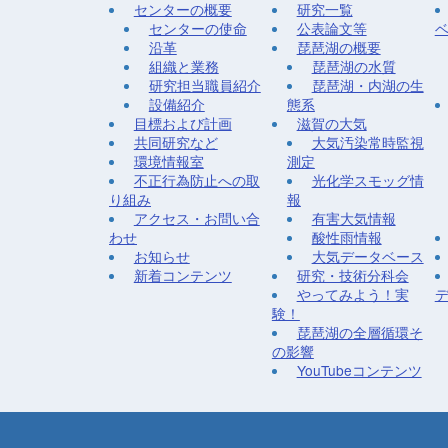
センターの概要
研究一覧
センターの使命
公表論文等
沿革
琵琶湖の概要
組織と業務
琵琶湖の水質
研究担当職員紹介
琵琶湖・内湖の生
設備紹介
態系
目標および計画
滋賀の大気
共同研究など
大気汚染常時監視
環境情報室
測定
不正行為防止への取
光化学スモッグ情
り組み
報
アクセス・お問い合
有害大気情報
わせ
酸性雨情報
お知らせ
大気データベース
新着コンテンツ
研究・技術分科会
やってみよう！実
験！
琵琶湖の全層循環そ
の影響
YouTubeコンテンツ