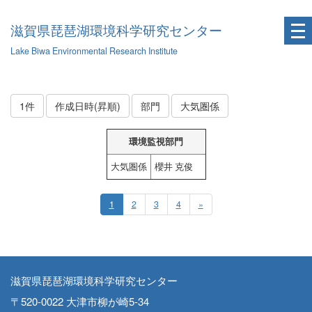
滋賀県琵琶湖環境科学研究センター
Lake Biwa Environmental Research Institute
1件
作成日時(昇順)
部門
大気圏係
環境監視部門
大気圏係
櫻井 克俊
1
2
3
4
»
滋賀県琵琶湖環境科学研究センター
〒520-0022 大津市柳が崎5-34