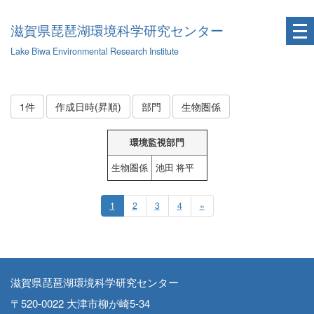
滋賀県琵琶湖環境科学研究センター
Lake Biwa Environmental Research Institute
1件
作成日時(昇順)
部門
生物圏係
環境監視部門
生物圏係
池田 将平
1
2
3
4
»
滋賀県琵琶湖環境科学研究センター
〒520-0022 大津市柳が崎5-34