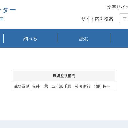
文字サイ
ンター
te
サイト内を検索
調べる
読む
琵琶湖の水質
琵琶湖・内湖の生態
大気汚染常時監視測
光化学スモッグ情報
有害大気情報
酸性雨情報
大気データベース
環境調査情報データ
プランクトン調査
アオコ調査
赤潮調査
琵琶湖流域オープン
大気汚染常時監視測
経月地点別検索
項目水深別調査
長期検索
プランクトン調査結
琵琶湖のプランクト
瀬田川プランクトン
琵琶湖流域オープン
琵琶湖流域オープン
琵琶湖流域オープン
琵琶湖流域オープン
琵琶湖流域オープン
琵琶湖流域オープン
文献検索
刊行物一覧
プランクトン図鑑
生物多様性画像デー
Water quality research
Remotely Operated
瀬田
滋賀
センタ
研究
研究
イベ
滋賀
みん
みん
Missi
Histor
Organi
Facili
系
定
ベース
データ
定結果等報告書
果検索
ン情報
調査結果
データ2020年度
データ2021年度
データ2022年度
データ2023年度
データ2024年度
データ2025年度
タベース
vessel Biwakaze
Vehicle (ROV)
調査結
学研
わ湖
フレ
タバ
査
Work
フレ
環境監視部門
生物圏係
松井 一葉 五十嵐 千夏 村崎 新祐 池田 将平