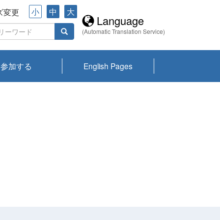
小
中
大
ズ変更
Language
(Automatic Translation Service)
参加する
English Pages
川プランクトン
県琵琶湖環境科
ーニュース び
報告書
会記録集・パン
ント情報
県生きものデー
なの外来生物調
なの調査
on
y
zation and
ties Overview
びわ湖みらい第42号_
びわ湖みらい第42号_
びわ湖みらい第43号_
びわ湖みらい第43号_
びわ湖セミナー
琵琶湖統合研究 研究
洞庭湖・びわ湖流域
センターの活動
県民データ
専門家データ
琵琶湖 生物分布マッ
Overview
Research List
List of Publications
Overview of Lake
Environmental
Access and Contact
果2026
究センターパン
みらい
ット
ンク
研究最前線
視点論点
研究最前線
視点論点
成果報告会
共同環境セミナー
プ
Biwa
information room
ット