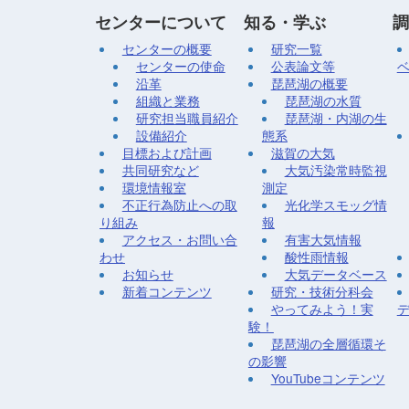
センターについて
知る・学ぶ
調
センターの概要
研究一覧
センターの使命
公表論文等
沿革
琵琶湖の概要
組織と業務
琵琶湖の水質
研究担当職員紹介
琵琶湖・内湖の生
設備紹介
態系
目標および計画
滋賀の大気
共同研究など
大気汚染常時監視
環境情報室
測定
不正行為防止への取
光化学スモッグ情
り組み
報
アクセス・お問い合
有害大気情報
わせ
酸性雨情報
お知らせ
大気データベース
新着コンテンツ
研究・技術分科会
やってみよう！実
験！
琵琶湖の全層循環そ
の影響
YouTubeコンテンツ