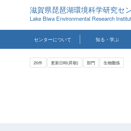
滋賀県琵琶湖環境科学研究セ
Lake Biwa Environmental Research Institu
センターについて
知る・学ぶ
センターの概要
目標および計画
共同研究など
環境情報室
不正行為防止への取
アクセス・お問い合
お知らせ
新着コンテンツ
センターの使命
沿革
組織と業務
研究担当職員紹介
設備紹介
研究一覧
公表論文等
琵琶湖の概要
滋賀の大気
研究・技術分科会
やってみよう！実
琵琶湖の全層循環そ
YouTubeコンテンツ
り組み
わせ
験！
の影響
20件
更新日時(昇順)
部門
生物圏係