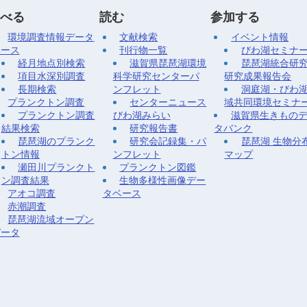
べる
読む
参加する
環境調査情報データ
文献検索
イベント情報
ベース
刊行物一覧
びわ湖セミナ
経月地点別検索
滋賀県琵琶湖環境
琵琶湖統合研
項目水深別調査
科学研究センターパ
研究成果報告会
長期検索
ンフレット
洞庭湖・びわ
プランクトン調査
センターニュース
域共同環境セミナ
プランクトン調査
びわ湖みらい
滋賀県生きもの
結果検索
研究報告書
タバンク
琵琶湖のプランク
研究会記録集・パ
琵琶湖 生物分
トン情報
ンフレット
マップ
瀬田川プランクト
プランクトン図鑑
ン調査結果
生物多様性画像デー
アオコ調査
タベース
赤潮調査
琵琶湖流域オープン
データ