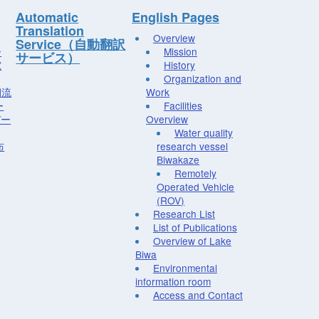
Automatic
English Pages
Translation
Overview
Service（自動翻訳
ー
Mission
サービス）
究
History
Organization and
湖流
Work
ー
Facilities
デー
Overview
Water quality
布
research vessel
Biwakaze
Remotely
Operated Vehicle
(ROV)
Research List
List of Publications
Overview of Lake
Biwa
Environmental
information room
Access and Contact