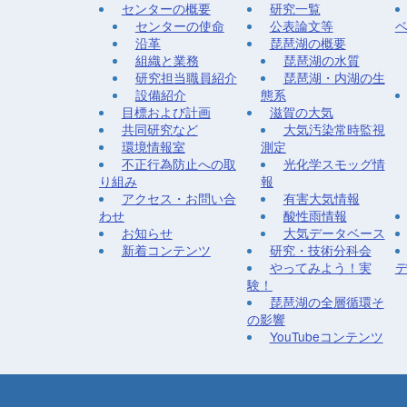
センターの概要
研究一覧
センターの使命
公表論文等
沿革
琵琶湖の概要
組織と業務
琵琶湖の水質
研究担当職員紹介
琵琶湖・内湖の生
設備紹介
態系
目標および計画
滋賀の大気
共同研究など
大気汚染常時監視
環境情報室
測定
不正行為防止への取
光化学スモッグ情
り組み
報
アクセス・お問い合
有害大気情報
わせ
酸性雨情報
お知らせ
大気データベース
新着コンテンツ
研究・技術分科会
やってみよう！実
験！
琵琶湖の全層循環そ
の影響
YouTubeコンテンツ