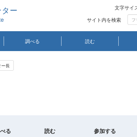
文字サイ
ンター
te
サイト内を検索
調べる
読む
琵琶湖の水質
琵琶湖・内湖の生態
大気汚染常時監視測
光化学スモッグ情報
有害大気情報
酸性雨情報
大気データベース
環境調査情報データ
プランクトン調査
アオコ調査
赤潮調査
琵琶湖流域オープン
大気汚染常時監視測
経月地点別検索
項目水深別調査
長期検索
プランクトン調査結
琵琶湖のプランクト
瀬田川プランクトン
琵琶湖流域オープン
琵琶湖流域オープン
琵琶湖流域オープン
琵琶湖流域オープン
琵琶湖流域オープン
琵琶湖流域オープン
文献検索
刊行物一覧
プランクトン図鑑
生物多様性画像デー
Water quality research
Remotely Operated
瀬田
滋賀
センタ
研究
研究
イベ
滋賀
みん
みん
Missi
Histor
Organi
Facili
系
定
ベース
データ
定結果等報告書
果検索
ン情報
調査結果
データ2020年度
データ2021年度
データ2022年度
データ2023年度
データ2024年度
データ2025年度
タベース
vessel Biwakaze
Vehicle (ROV)
調査結
学研
わ湖
フレ
タバ
査
Work
ター長
フレ
べる
読む
参加する