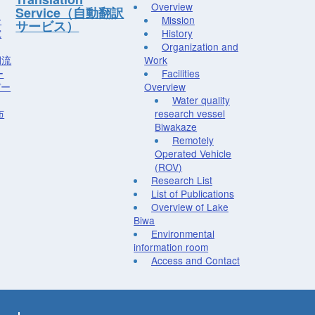
Overview
Service（自動翻訳
ー
Mission
サービス）
究
History
Organization and
湖流
Work
ー
Facilities
デー
Overview
Water quality
布
research vessel
Biwakaze
Remotely
Operated Vehicle
(ROV)
Research List
List of Publications
Overview of Lake
Biwa
Environmental
information room
Access and Contact