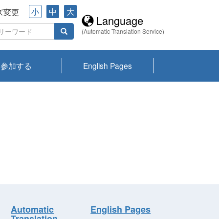
小
中
大
ズ変更
Language
(Automatic Translation Service)
参加する
English Pages
川プランクトン
県琵琶湖環境科
ーニュース び
報告書
会記録集・パン
ント情報
県生きものデー
なの外来生物調
なの調査
on
y
zation and
ties Overview
びわ湖みらい第42号_
びわ湖みらい第42号_
びわ湖みらい第43号_
びわ湖みらい第43号_
びわ湖セミナー
琵琶湖統合研究 研究
洞庭湖・びわ湖流域
センターの活動
県民データ
専門家データ
琵琶湖 生物分布マッ
Overview
Research List
List of Publications
Overview of Lake
Environmental
Access and Contact
果2026
究センターパン
みらい
ット
ンク
研究最前線
視点論点
研究最前線
視点論点
成果報告会
共同環境セミナー
プ
Biwa
information room
ット
Automatic
English Pages
Translation