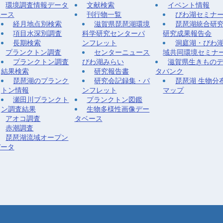
環境調査情報データ
文献検索
イベント情報
ベース
刊行物一覧
びわ湖セミナ
経月地点別検索
滋賀県琵琶湖環境
琵琶湖統合研
項目水深別調査
科学研究センターパ
研究成果報告会
長期検索
ンフレット
洞庭湖・びわ
プランクトン調査
センターニュース
域共同環境セミナ
プランクトン調査
びわ湖みらい
滋賀県生きもの
結果検索
研究報告書
タバンク
琵琶湖のプランク
研究会記録集・パ
琵琶湖 生物分
トン情報
ンフレット
マップ
瀬田川プランクト
プランクトン図鑑
ン調査結果
生物多様性画像デー
アオコ調査
タベース
赤潮調査
琵琶湖流域オープン
データ