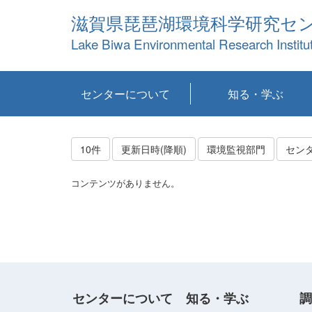
滋賀県琵琶湖環境科学研究セ
Lake Biwa Environmental Research Institu
センターについて
知る・学ぶ
センターの概要
目標および計画
共同研究など
環境情報室
不正行為防止への取
アクセス・お問い合
お知らせ
新着コンテンツ
センターの使命
沿革
組織と業務
研究担当職員紹介
設備紹介
研究一覧
公表論文等
琵琶湖の概要
滋賀の大気
研究・技術分科会
やってみよう！実
琵琶湖の全層循環そ
YouTubeコンテンツ
り組み
わせ
験！
の影響
10件
更新日時(降順)
環境監視部門
セン
コンテンツがありません。
センターについて
知る・学ぶ
調