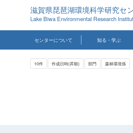
滋賀県琵琶湖環境科学研究セ
Lake Biwa Environmental Research Institu
センターについて
知る・学ぶ
センターの概要
目標および計画
共同研究など
環境情報室
不正行為防止への取
アクセス・お問い合
お知らせ
新着コンテンツ
センターの使命
沿革
組織と業務
研究担当職員紹介
設備紹介
研究一覧
公表論文等
琵琶湖の概要
滋賀の大気
研究・技術分科会
やってみよう！実
琵琶湖の全層循環そ
YouTubeコンテンツ
り組み
わせ
験！
の影響
10件
作成日時(昇順)
部門
森林環境係