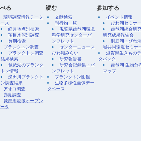
べる
読む
参加する
環境調査情報データ
文献検索
イベント情報
ベース
刊行物一覧
びわ湖セミナ
経月地点別検索
滋賀県琵琶湖環境
琵琶湖統合研
項目水深別調査
科学研究センターパ
研究成果報告会
長期検索
ンフレット
洞庭湖・びわ
プランクトン調査
センターニュース
域共同環境セミナ
プランクトン調査
びわ湖みらい
滋賀県生きもの
結果検索
研究報告書
タバンク
琵琶湖のプランク
研究会記録集・パ
琵琶湖 生物分
トン情報
ンフレット
マップ
瀬田川プランクト
プランクトン図鑑
ン調査結果
生物多様性画像デー
アオコ調査
タベース
赤潮調査
琵琶湖流域オープン
データ