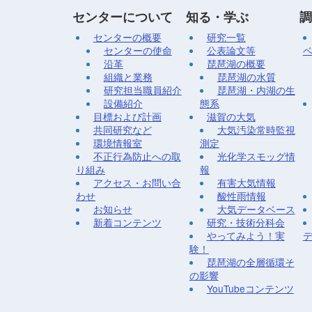
センターについて
知る・学ぶ
調
センターの概要
研究一覧
センターの使命
公表論文等
沿革
琵琶湖の概要
組織と業務
琵琶湖の水質
研究担当職員紹介
琵琶湖・内湖の生
設備紹介
態系
目標および計画
滋賀の大気
共同研究など
大気汚染常時監視
環境情報室
測定
不正行為防止への取
光化学スモッグ情
り組み
報
アクセス・お問い合
有害大気情報
わせ
酸性雨情報
お知らせ
大気データベース
新着コンテンツ
研究・技術分科会
やってみよう！実
験！
琵琶湖の全層循環そ
の影響
YouTubeコンテンツ