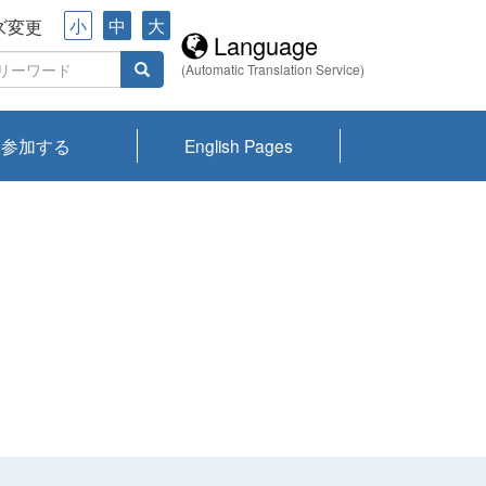
小
中
大
ズ変更
Language
(Automatic Translation Service)
参加する
English Pages
川プランクトン
県琵琶湖環境科
ーニュース び
報告書
会記録集・パン
ント情報
県生きものデー
なの外来生物調
なの調査
on
y
zation and
ties Overview
びわ湖みらい第42号_
びわ湖みらい第42号_
びわ湖みらい第43号_
びわ湖みらい第43号_
びわ湖セミナー
琵琶湖統合研究 研究
洞庭湖・びわ湖流域
センターの活動
県民データ
専門家データ
琵琶湖 生物分布マッ
Overview
Research List
List of Publications
Overview of Lake
Environmental
Access and Contact
果2026
究センターパン
みらい
ット
ンク
研究最前線
視点論点
研究最前線
視点論点
成果報告会
共同環境セミナー
プ
Biwa
information room
ット