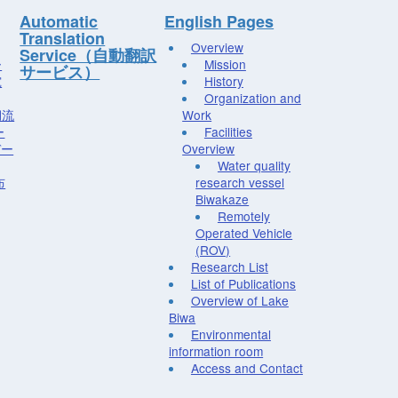
Automatic
English Pages
Translation
Overview
Service（自動翻訳
ー
Mission
サービス）
究
History
Organization and
湖流
Work
ー
Facilities
デー
Overview
Water quality
布
research vessel
Biwakaze
Remotely
Operated Vehicle
(ROV)
Research List
List of Publications
Overview of Lake
Biwa
Environmental
information room
Access and Contact