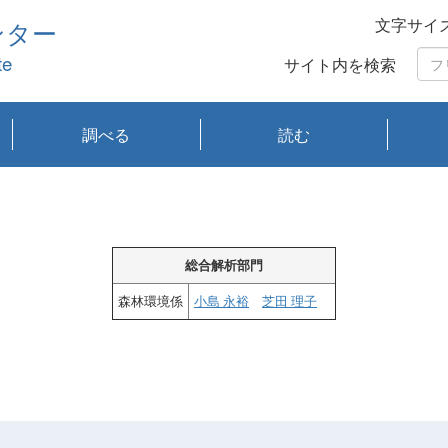
文字サイ
ンター
te
サイト内を検索
調べる
読む
琵琶湖の水質
琵琶湖・内湖の生態
大気汚染常時監視測
光化学スモッグ情報
有害大気情報
酸性雨情報
大気データベース
環境調査情報データ
プランクトン調査
アオコ調査
赤潮調査
琵琶湖流域オープン
大気汚染常時監視測
経月地点別検索
項目水深別調査
長期検索
プランクトン調査結
琵琶湖のプランクト
瀬田川プランクトン
琵琶湖流域オープン
琵琶湖流域オープン
琵琶湖流域オープン
琵琶湖流域オープン
琵琶湖流域オープン
琵琶湖流域オープン
文献検索
刊行物一覧
プランクトン図鑑
生物多様性画像デー
Water quality research
Remotely Operated
瀬田
滋賀
センタ
研究
研究
イベ
滋賀
みん
みん
Missi
Histor
Organi
Facili
系
定
ベース
データ
定結果等報告書
果検索
ン情報
調査結果
データ2020年度
データ2021年度
データ2022年度
データ2023年度
データ2024年度
データ2025年度
タベース
vessel Biwakaze
Vehicle (ROV)
調査結
学研
わ湖
フレ
タバ
査
Work
フレ
総合解析部門
森林環境係
小島 永裕
芝田 理子