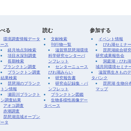
べる
読む
参加する
環境調査情報データ
文献検索
イベント情報
ベース
刊行物一覧
びわ湖セミナ
経月地点別検索
滋賀県琵琶湖環境
琵琶湖統合研
項目水深別調査
科学研究センターパ
研究成果報告会
長期検索
ンフレット
洞庭湖・びわ
プランクトン調査
センターニュース
域共同環境セミナ
プランクトン調査
びわ湖みらい
滋賀県生きもの
結果検索
研究報告書
タバンク
琵琶湖のプランク
研究会記録集・パ
琵琶湖 生物分
トン情報
ンフレット
マップ
瀬田川プランクト
プランクトン図鑑
ン調査結果
生物多様性画像デー
アオコ調査
タベース
赤潮調査
琵琶湖流域オープン
データ