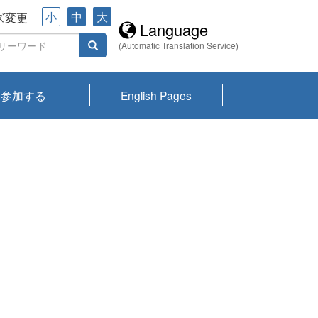
小
中
大
ズ変更
Language
(Automatic Translation Service)
参加する
English Pages
川プランクトン
県琵琶湖環境科
ーニュース び
報告書
会記録集・パン
ント情報
県生きものデー
なの外来生物調
なの調査
on
y
zation and
ties Overview
びわ湖みらい第42号_
びわ湖みらい第42号_
びわ湖みらい第43号_
びわ湖みらい第43号_
びわ湖セミナー
琵琶湖統合研究 研究
洞庭湖・びわ湖流域
センターの活動
県民データ
専門家データ
琵琶湖 生物分布マッ
Overview
Research List
List of Publications
Overview of Lake
Environmental
Access and Contact
果2026
究センターパン
みらい
ット
ンク
研究最前線
視点論点
研究最前線
視点論点
成果報告会
共同環境セミナー
プ
Biwa
information room
ット