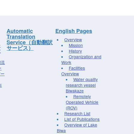
Automatic
English Pages
Translation
Overview
Service（自動翻訳
ー
Mission
サービス）
究
History
Organization and
湖流
Work
ー
Facilities
デー
Overview
Water quality
布
research vessel
Biwakaze
Remotely
Operated Vehicle
(ROV)
Research List
List of Publications
Overview of Lake
Biwa