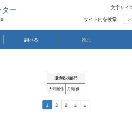
文字サイ
ンター
te
サイト内を検索
調べる
読む
琵琶湖の水質
琵琶湖・内湖の生態
大気汚染常時監視測
光化学スモッグ情報
有害大気情報
酸性雨情報
大気データベース
環境調査情報データ
プランクトン調査
アオコ調査
赤潮調査
琵琶湖流域オープン
大気汚染常時監視測
経月地点別検索
項目水深別調査
長期検索
プランクトン調査結
琵琶湖のプランクト
瀬田川プランクトン
琵琶湖流域オープン
琵琶湖流域オープン
琵琶湖流域オープン
琵琶湖流域オープン
琵琶湖流域オープン
琵琶湖流域オープン
文献検索
刊行物一覧
プランクトン図鑑
生物多様性画像デー
Water quality research
Remotely Operated
瀬田
滋賀
センタ
研究
研究
イベ
滋賀
みん
みん
Missi
Histor
Organi
Facili
系
定
ベース
データ
定結果等報告書
果検索
ン情報
調査結果
データ2020年度
データ2021年度
データ2022年度
データ2023年度
データ2024年度
データ2025年度
タベース
vessel Biwakaze
Vehicle (ROV)
調査結
学研
わ湖
フレ
タバ
査
Work
フレ
環境監視部門
大気圏係
月瀬 俊
1
2
3
4
»