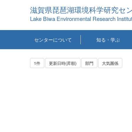
滋賀県琵琶湖環境科学研究セ
Lake Biwa Environmental Research Institu
センターについて
知る・学ぶ
センターの概要
目標および計画
共同研究など
環境情報室
不正行為防止への取
アクセス・お問い合
お知らせ
新着コンテンツ
センターの使命
沿革
組織と業務
研究担当職員紹介
設備紹介
研究一覧
公表論文等
琵琶湖の概要
滋賀の大気
研究・技術分科会
やってみよう！実
琵琶湖の全層循環そ
YouTubeコンテンツ
り組み
わせ
験！
の影響
1件
更新日時(昇順)
部門
大気圏係