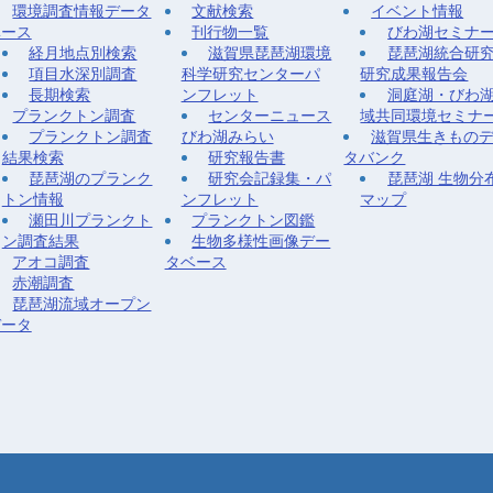
環境調査情報データ
文献検索
イベント情報
ベース
刊行物一覧
びわ湖セミナ
経月地点別検索
滋賀県琵琶湖環境
琵琶湖統合研
項目水深別調査
科学研究センターパ
研究成果報告会
長期検索
ンフレット
洞庭湖・びわ
プランクトン調査
センターニュース
域共同環境セミナ
プランクトン調査
びわ湖みらい
滋賀県生きもの
結果検索
研究報告書
タバンク
琵琶湖のプランク
研究会記録集・パ
琵琶湖 生物分
トン情報
ンフレット
マップ
瀬田川プランクト
プランクトン図鑑
ン調査結果
生物多様性画像デー
アオコ調査
タベース
赤潮調査
琵琶湖流域オープン
データ