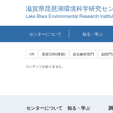
滋賀県琵琶湖環境科学研究セ
Lake Biwa Environmental Research Institu
センターについて
知る・学ぶ
センターの概要
目標および計画
共同研究など
環境情報室
不正行為防止への取
アクセス・お問い合
お知らせ
新着コンテンツ
センターの使命
沿革
組織と業務
研究担当職員紹介
設備紹介
研究一覧
公表論文等
琵琶湖の概要
滋賀の大気
研究・技術分科会
やってみよう！実
琵琶湖の全層循環そ
YouTubeコンテンツ
り組み
わせ
験！
の影響
1件
更新日時(降順)
総合解析部門
副部門
コンテンツがありません。
センターについて
知る・学ぶ
調