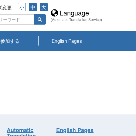
小
中
大
ズ変更
Language
(Automatic Translation Service)
参加する
English Pages
川プランクトン
県琵琶湖環境科
ーニュース び
報告書
会記録集・パン
ント情報
県生きものデー
なの外来生物調
なの調査
on
y
zation and
ties Overview
びわ湖みらい第42号_
びわ湖みらい第42号_
びわ湖みらい第43号_
びわ湖みらい第43号_
びわ湖セミナー
琵琶湖統合研究 研究
洞庭湖・びわ湖流域
センターの活動
県民データ
専門家データ
琵琶湖 生物分布マッ
Overview
Research List
List of Publications
Overview of Lake
Environmental
Access and Contact
果2026
究センターパン
みらい
ット
ンク
研究最前線
視点論点
研究最前線
視点論点
成果報告会
共同環境セミナー
プ
Biwa
information room
ット
Automatic
English Pages
Translation