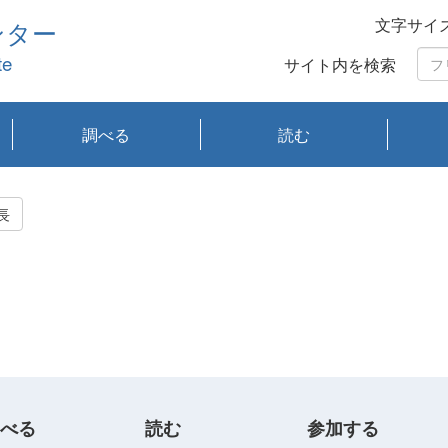
文字サイ
ンター
te
サイト内を検索
調べる
読む
琵琶湖の水質
琵琶湖・内湖の生態
大気汚染常時監視測
光化学スモッグ情報
有害大気情報
酸性雨情報
大気データベース
環境調査情報データ
プランクトン調査
アオコ調査
赤潮調査
琵琶湖流域オープン
大気汚染常時監視測
経月地点別検索
項目水深別調査
長期検索
プランクトン調査結
琵琶湖のプランクト
瀬田川プランクトン
琵琶湖流域オープン
琵琶湖流域オープン
琵琶湖流域オープン
琵琶湖流域オープン
琵琶湖流域オープン
琵琶湖流域オープン
文献検索
刊行物一覧
プランクトン図鑑
生物多様性画像デー
Water quality research
Remotely Operated
瀬田
滋賀
センタ
研究
研究
イベ
滋賀
みん
みん
Missi
Histor
Organi
Facili
系
定
ベース
データ
定結果等報告書
果検索
ン情報
調査結果
データ2020年度
データ2021年度
データ2022年度
データ2023年度
データ2024年度
データ2025年度
タベース
vessel Biwakaze
Vehicle (ROV)
調査結
学研
わ湖
フレ
タバ
査
Work
長
フレ
べる
読む
参加する