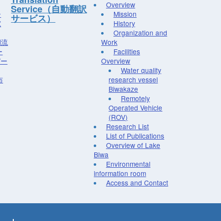
Overview
Service（自動翻訳
ー
Mission
サービス）
究
History
Organization and
湖流
Work
ー
Facilities
デー
Overview
Water quality
布
research vessel
Biwakaze
Remotely
Operated Vehicle
(ROV)
Research List
List of Publications
Overview of Lake
Biwa
Environmental
information room
Access and Contact