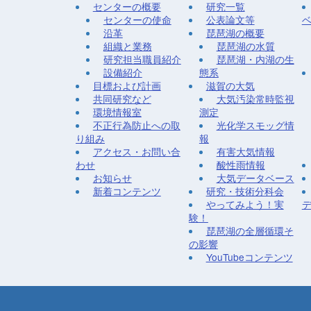
センターの概要
研究一覧
センターの使命
公表論文等
沿革
琵琶湖の概要
組織と業務
琵琶湖の水質
研究担当職員紹介
琵琶湖・内湖の生
設備紹介
態系
目標および計画
滋賀の大気
共同研究など
大気汚染常時監視
環境情報室
測定
不正行為防止への取
光化学スモッグ情
り組み
報
アクセス・お問い合
有害大気情報
わせ
酸性雨情報
お知らせ
大気データベース
新着コンテンツ
研究・技術分科会
やってみよう！実
験！
琵琶湖の全層循環そ
の影響
YouTubeコンテンツ