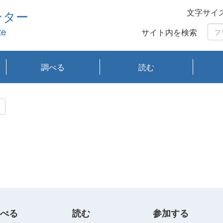
文字サイ
ンター
te
サイト内を検索
調べる
読む
琵琶湖の水質
琵琶湖・内湖の生態
大気汚染常時監視測
光化学スモッグ情報
有害大気情報
酸性雨情報
大気データベース
環境調査情報データ
プランクトン調査
アオコ調査
赤潮調査
琵琶湖流域オープン
大気汚染常時監視測
経月地点別検索
項目水深別調査
長期検索
プランクトン調査結
琵琶湖のプランクト
瀬田川プランクトン
琵琶湖流域オープン
琵琶湖流域オープン
琵琶湖流域オープン
琵琶湖流域オープン
琵琶湖流域オープン
琵琶湖流域オープン
文献検索
刊行物一覧
プランクトン図鑑
生物多様性画像デー
Water quality research
Remotely Operated
瀬田
滋賀
センタ
研究
研究
イベ
滋賀
みん
みん
Missi
Histor
Organi
Facili
系
定
ベース
データ
定結果等報告書
果検索
ン情報
調査結果
データ2020年度
データ2021年度
データ2022年度
データ2023年度
データ2024年度
データ2025年度
タベース
vessel Biwakaze
Vehicle (ROV)
調査結
学研
わ湖
フレ
タバ
査
Work
フレ
べる
読む
参加する