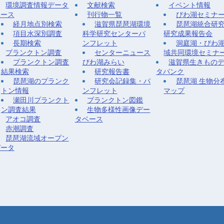
環境調査情報データ
文献検索
イベント情報
ベース
刊行物一覧
びわ湖セミナ
経月地点別検索
滋賀県琵琶湖環境
琵琶湖統合研
項目水深別調査
科学研究センターパ
研究成果報告会
長期検索
ンフレット
洞庭湖・びわ
プランクトン調査
センターニュース
域共同環境セミナ
プランクトン調査
びわ湖みらい
滋賀県生きもの
結果検索
研究報告書
タバンク
琵琶湖のプランク
研究会記録集・パ
琵琶湖 生物分
トン情報
ンフレット
マップ
瀬田川プランクト
プランクトン図鑑
ン調査結果
生物多様性画像デー
アオコ調査
タベース
赤潮調査
琵琶湖流域オープン
データ