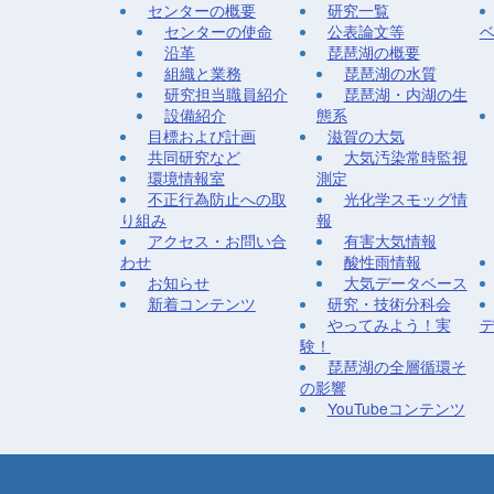
センターの概要
研究一覧
センターの使命
公表論文等
沿革
琵琶湖の概要
組織と業務
琵琶湖の水質
研究担当職員紹介
琵琶湖・内湖の生
設備紹介
態系
目標および計画
滋賀の大気
共同研究など
大気汚染常時監視
環境情報室
測定
不正行為防止への取
光化学スモッグ情
り組み
報
アクセス・お問い合
有害大気情報
わせ
酸性雨情報
お知らせ
大気データベース
新着コンテンツ
研究・技術分科会
やってみよう！実
験！
琵琶湖の全層循環そ
の影響
YouTubeコンテンツ