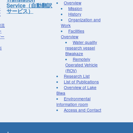
Overview
Service（自動翻訳
ー
Mission
サービス）
究
History
Organization and
湖流
Work
ー
Facilities
デー
Overview
Water quality
布
research vessel
Biwakaze
Remotely
Operated Vehicle
(ROV)
Research List
List of Publications
Overview of Lake
Biwa
Environmental
information room
Access and Contact