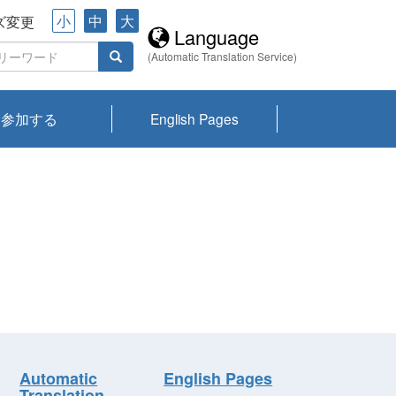
小
中
大
ズ変更
Language
(Automatic Translation Service)
参加する
English Pages
川プランクトン
県琵琶湖環境科
ーニュース び
報告書
会記録集・パン
ント情報
県生きものデー
なの外来生物調
なの調査
on
y
zation and
ties Overview
びわ湖みらい第42号_
びわ湖みらい第42号_
びわ湖みらい第43号_
びわ湖みらい第43号_
びわ湖セミナー
琵琶湖統合研究 研究
洞庭湖・びわ湖流域
センターの活動
県民データ
専門家データ
琵琶湖 生物分布マッ
Overview
Research List
List of Publications
Overview of Lake
Environmental
Access and Contact
果2026
究センターパン
みらい
ット
ンク
研究最前線
視点論点
研究最前線
視点論点
成果報告会
共同環境セミナー
プ
Biwa
information room
ット
Automatic
English Pages
Translation