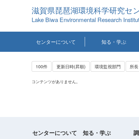
滋賀県琵琶湖環境科学研究セ
Lake Biwa Environmental Research Institu
センターについて
知る・学ぶ
センターの概要
目標および計画
共同研究など
環境情報室
不正行為防止への取
アクセス・お問い合
お知らせ
新着コンテンツ
センターの使命
沿革
組織と業務
研究担当職員紹介
設備紹介
研究一覧
公表論文等
琵琶湖の概要
滋賀の大気
研究・技術分科会
やってみよう！実
琵琶湖の全層循環そ
YouTubeコンテンツ
り組み
わせ
験！
の影響
100件
更新日時(昇順)
環境監視部門
所長
コンテンツがありません。
センターについて
知る・学ぶ
調