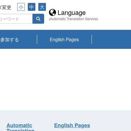
小
中
大
ズ変更
Language
(Automatic Translation Service)
参加する
English Pages
川プランクトン
県琵琶湖環境科
ーニュース び
報告書
会記録集・パン
ント情報
県生きものデー
なの外来生物調
なの調査
on
y
zation and
ties Overview
びわ湖みらい第42号_
びわ湖みらい第42号_
びわ湖みらい第43号_
びわ湖みらい第43号_
びわ湖セミナー
琵琶湖統合研究 研究
洞庭湖・びわ湖流域
センターの活動
県民データ
専門家データ
琵琶湖 生物分布マッ
Overview
Research List
List of Publications
Overview of Lake
Environmental
Access and Contact
果2026
究センターパン
みらい
ット
ンク
研究最前線
視点論点
研究最前線
視点論点
成果報告会
共同環境セミナー
プ
Biwa
information room
ット
Automatic
English Pages
Translation