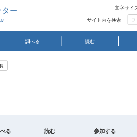
文字サイ
ンター
te
サイト内を検索
調べる
読む
琵琶湖の水質
琵琶湖・内湖の生態
大気汚染常時監視測
光化学スモッグ情報
有害大気情報
酸性雨情報
大気データベース
環境調査情報データ
プランクトン調査
アオコ調査
赤潮調査
琵琶湖流域オープン
大気汚染常時監視測
経月地点別検索
項目水深別調査
長期検索
プランクトン調査結
琵琶湖のプランクト
瀬田川プランクトン
琵琶湖流域オープン
琵琶湖流域オープン
琵琶湖流域オープン
琵琶湖流域オープン
琵琶湖流域オープン
琵琶湖流域オープン
文献検索
刊行物一覧
プランクトン図鑑
生物多様性画像デー
Water quality research
Remotely Operated
瀬田
滋賀
センタ
研究
研究
イベ
滋賀
みん
みん
Missi
Histor
Organi
Facili
系
定
ベース
データ
定結果等報告書
果検索
ン情報
調査結果
データ2020年度
データ2021年度
データ2022年度
データ2023年度
データ2024年度
データ2025年度
タベース
vessel Biwakaze
Vehicle (ROV)
調査結
学研
わ湖
フレ
タバ
査
Work
長
フレ
べる
読む
参加する