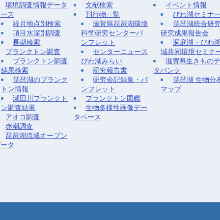
環境調査情報データ
文献検索
イベント情報
ベース
刊行物一覧
びわ湖セミナ
経月地点別検索
滋賀県琵琶湖環境
琵琶湖統合研
項目水深別調査
科学研究センターパ
研究成果報告会
長期検索
ンフレット
洞庭湖・びわ
プランクトン調査
センターニュース
域共同環境セミナ
プランクトン調査
びわ湖みらい
滋賀県生きもの
結果検索
研究報告書
タバンク
琵琶湖のプランク
研究会記録集・パ
琵琶湖 生物分
トン情報
ンフレット
マップ
瀬田川プランクト
プランクトン図鑑
ン調査結果
生物多様性画像デー
アオコ調査
タベース
赤潮調査
琵琶湖流域オープン
データ