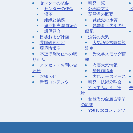
センターの概要
研究一覧
センターの使命
公表論文等
沿革
琵琶湖の概要
組織と業務
琵琶湖の水質
研究担当職員紹介
琵琶湖・内湖の生
設備紹介
態系
目標および計画
滋賀の大気
共同研究など
大気汚染常時監視
環境情報室
測定
不正行為防止への取
光化学スモッグ情
り組み
報
アクセス・お問い合
有害大気情報
わせ
酸性雨情報
お知らせ
大気データベース
新着コンテンツ
研究・技術分科会
やってみよう！実
験！
琵琶湖の全層循環そ
の影響
YouTubeコンテンツ