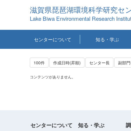
滋賀県琵琶湖環境科学研究セ
Lake Biwa Environmental Research Institu
センターについて
知る・学ぶ
センターの概要
目標および計画
共同研究など
環境情報室
不正行為防止への取
アクセス・お問い合
お知らせ
新着コンテンツ
センターの使命
沿革
組織と業務
研究担当職員紹介
設備紹介
研究一覧
公表論文等
琵琶湖の概要
滋賀の大気
研究・技術分科会
やってみよう！実
琵琶湖の全層循環そ
YouTubeコンテンツ
り組み
わせ
験！
の影響
100件
作成日時(昇順)
センター長
副部門
コンテンツがありません。
センターについて
知る・学ぶ
調