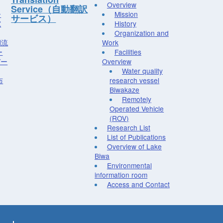
Overview
Service（自動翻訳
ー
Mission
サービス）
究
History
Organization and
湖流
Work
ー
Facilities
デー
Overview
Water quality
布
research vessel
Biwakaze
Remotely
Operated Vehicle
(ROV)
Research List
List of Publications
Overview of Lake
Biwa
Environmental
information room
Access and Contact