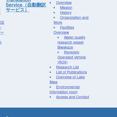
Overview
Service（自動翻訳
ー
Mission
サービス）
究
History
Organization and
湖流
Work
ー
Facilities
デー
Overview
Water quality
布
research vessel
Biwakaze
Remotely
Operated Vehicle
(ROV)
Research List
List of Publications
Overview of Lake
Biwa
Environmental
information room
Access and Contact