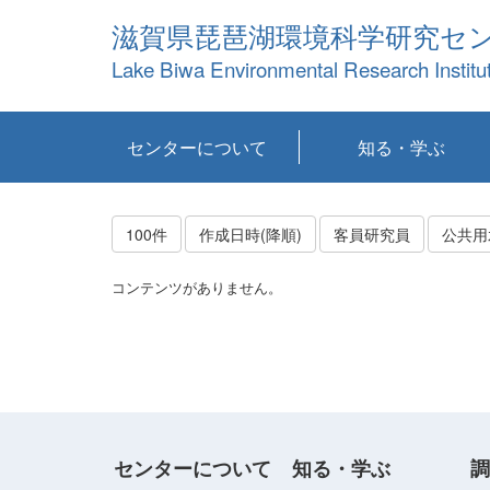
滋賀県琵琶湖環境科学研究セ
Lake Biwa Environmental Research Institu
センターについて
知る・学ぶ
センターの概要
目標および計画
共同研究など
環境情報室
不正行為防止への取
アクセス・お問い合
お知らせ
新着コンテンツ
センターの使命
沿革
組織と業務
研究担当職員紹介
設備紹介
研究一覧
公表論文等
琵琶湖の概要
滋賀の大気
研究・技術分科会
やってみよう！実
琵琶湖の全層循環そ
YouTubeコンテンツ
り組み
わせ
験！
の影響
100件
作成日時(降順)
客員研究員
公共用
コンテンツがありません。
センターについて
知る・学ぶ
調