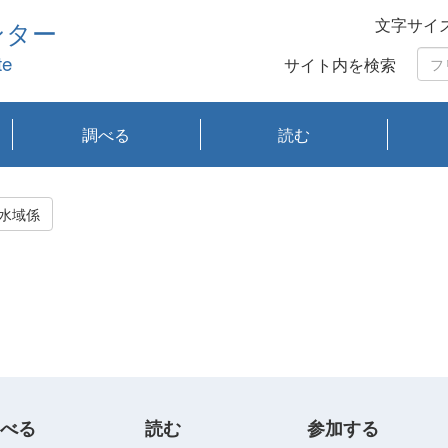
文字サイ
ンター
te
サイト内を検索
調べる
読む
琵琶湖の水質
琵琶湖・内湖の生態
大気汚染常時監視測
光化学スモッグ情報
有害大気情報
酸性雨情報
大気データベース
環境調査情報データ
プランクトン調査
アオコ調査
赤潮調査
琵琶湖流域オープン
大気汚染常時監視測
経月地点別検索
項目水深別調査
長期検索
プランクトン調査結
琵琶湖のプランクト
瀬田川プランクトン
琵琶湖流域オープン
琵琶湖流域オープン
琵琶湖流域オープン
琵琶湖流域オープン
琵琶湖流域オープン
琵琶湖流域オープン
文献検索
刊行物一覧
プランクトン図鑑
生物多様性画像デー
Water quality research
Remotely Operated
瀬田
滋賀
センタ
研究
研究
イベ
滋賀
みん
みん
Missi
Histor
Organi
Facili
系
定
ベース
データ
定結果等報告書
果検索
ン情報
調査結果
データ2020年度
データ2021年度
データ2022年度
データ2023年度
データ2024年度
データ2025年度
タベース
vessel Biwakaze
Vehicle (ROV)
調査結
学研
わ湖
フレ
タバ
査
Work
水域係
フレ
べる
読む
参加する