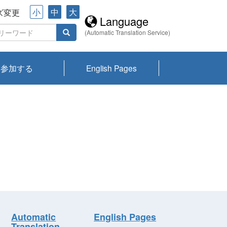
小
中
大
ズ変更
Language
(Automatic Translation Service)
参加する
English Pages
川プランクトン
県琵琶湖環境科
ーニュース び
報告書
会記録集・パン
ント情報
県生きものデー
なの外来生物調
なの調査
on
y
zation and
ties Overview
びわ湖みらい第42号_
びわ湖みらい第42号_
びわ湖みらい第43号_
びわ湖みらい第43号_
びわ湖セミナー
琵琶湖統合研究 研究
洞庭湖・びわ湖流域
センターの活動
県民データ
専門家データ
琵琶湖 生物分布マッ
Overview
Research List
List of Publications
Overview of Lake
Environmental
Access and Contact
果2026
究センターパン
みらい
ット
ンク
研究最前線
視点論点
研究最前線
視点論点
成果報告会
共同環境セミナー
プ
Biwa
information room
ット
Automatic
English Pages
Translation