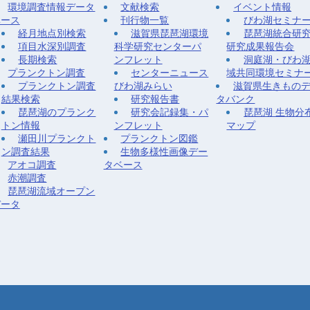
環境調査情報データ
文献検索
イベント情報
ベース
刊行物一覧
びわ湖セミナ
経月地点別検索
滋賀県琵琶湖環境
琵琶湖統合研
項目水深別調査
科学研究センターパ
研究成果報告会
長期検索
ンフレット
洞庭湖・びわ
プランクトン調査
センターニュース
域共同環境セミナ
プランクトン調査
びわ湖みらい
滋賀県生きもの
結果検索
研究報告書
タバンク
琵琶湖のプランク
研究会記録集・パ
琵琶湖 生物分
トン情報
ンフレット
マップ
瀬田川プランクト
プランクトン図鑑
ン調査結果
生物多様性画像デー
アオコ調査
タベース
赤潮調査
琵琶湖流域オープン
データ