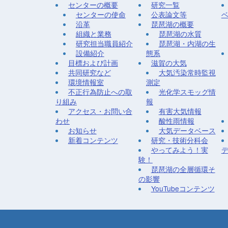
センターの概要
研究一覧
センターの使命
公表論文等
沿革
琵琶湖の概要
組織と業務
琵琶湖の水質
研究担当職員紹介
琵琶湖・内湖の生
設備紹介
態系
目標および計画
滋賀の大気
共同研究など
大気汚染常時監視
環境情報室
測定
不正行為防止への取
光化学スモッグ情
り組み
報
アクセス・お問い合
有害大気情報
わせ
酸性雨情報
お知らせ
大気データベース
新着コンテンツ
研究・技術分科会
やってみよう！実
験！
琵琶湖の全層循環そ
の影響
YouTubeコンテンツ