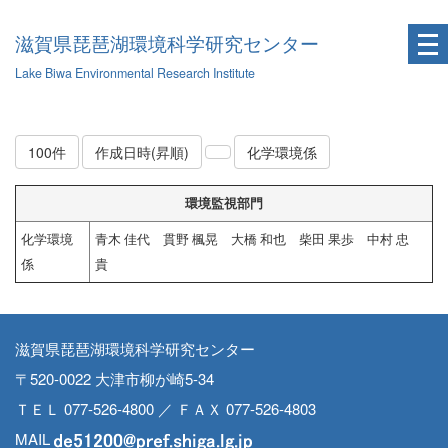
滋賀県琵琶湖環境科学研究センター
Lake Biwa Environmental Research Institute
100件
作成日時(昇順)
化学環境係
環境監視部門
化学環境
青木 佳代 貫野 楓晃 大橋 和也 柴田 果歩 中村 忠
係
貴
滋賀県琵琶湖環境科学研究センター
〒520-0022 大津市柳が崎5-34
ＴＥＬ 077-526-4800 ／ ＦＡＸ 077-526-4803
MAIL