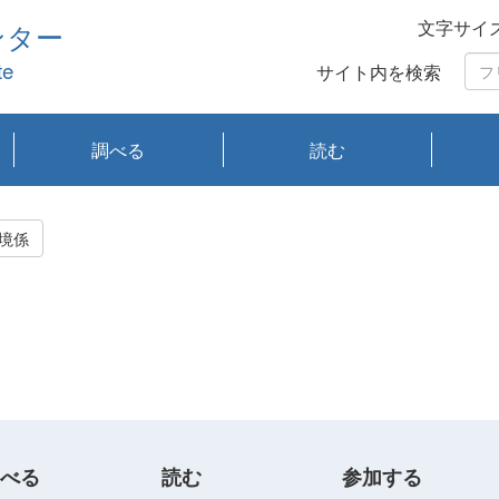
文字サイ
ンター
te
サイト内を検索
調べる
読む
琵琶湖の水質
琵琶湖・内湖の生態
大気汚染常時監視測
光化学スモッグ情報
有害大気情報
酸性雨情報
大気データベース
環境調査情報データ
プランクトン調査
アオコ調査
赤潮調査
琵琶湖流域オープン
大気汚染常時監視測
経月地点別検索
項目水深別調査
長期検索
プランクトン調査結
琵琶湖のプランクト
瀬田川プランクトン
琵琶湖流域オープン
琵琶湖流域オープン
琵琶湖流域オープン
琵琶湖流域オープン
琵琶湖流域オープン
琵琶湖流域オープン
文献検索
刊行物一覧
プランクトン図鑑
生物多様性画像デー
Water quality research
Remotely Operated
瀬田
滋賀
センタ
研究
研究
イベ
滋賀
みん
みん
Missi
Histor
Organi
Facili
系
定
ベース
データ
定結果等報告書
果検索
ン情報
調査結果
データ2020年度
データ2021年度
データ2022年度
データ2023年度
データ2024年度
データ2025年度
タベース
vessel Biwakaze
Vehicle (ROV)
調査結
学研
わ湖
フレ
タバ
査
Work
境係
フレ
べる
読む
参加する