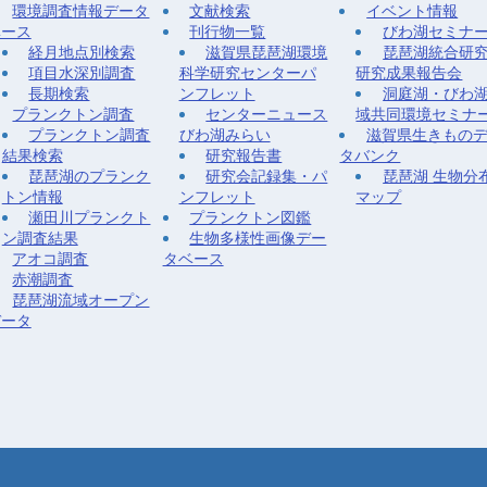
環境調査情報データ
文献検索
イベント情報
ベース
刊行物一覧
びわ湖セミナ
経月地点別検索
滋賀県琵琶湖環境
琵琶湖統合研
項目水深別調査
科学研究センターパ
研究成果報告会
長期検索
ンフレット
洞庭湖・びわ
プランクトン調査
センターニュース
域共同環境セミナ
プランクトン調査
びわ湖みらい
滋賀県生きもの
結果検索
研究報告書
タバンク
琵琶湖のプランク
研究会記録集・パ
琵琶湖 生物分
トン情報
ンフレット
マップ
瀬田川プランクト
プランクトン図鑑
ン調査結果
生物多様性画像デー
アオコ調査
タベース
赤潮調査
琵琶湖流域オープン
データ