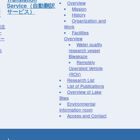
Overview
Service（自動翻訳
ー
Mission
サービス）
究
History
Organization and
湖流
Work
ー
Facilities
デー
Overview
Water quality
布
research vessel
Biwakaze
Remotely
Operated Vehicle
(ROV)
Research List
List of Publications
Overview of Lake
Biwa
Environmental
information room
Access and Contact