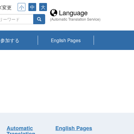
小
中
大
ズ変更
Language
(Automatic Translation Service)
参加する
English Pages
川プランクトン
県琵琶湖環境科
ーニュース び
報告書
会記録集・パン
ント情報
県生きものデー
なの外来生物調
なの調査
on
y
zation and
ties Overview
びわ湖みらい第42号_
びわ湖みらい第42号_
びわ湖みらい第43号_
びわ湖みらい第43号_
びわ湖セミナー
琵琶湖統合研究 研究
洞庭湖・びわ湖流域
センターの活動
県民データ
専門家データ
琵琶湖 生物分布マッ
Overview
Research List
List of Publications
Overview of Lake
Environmental
Access and Contact
果2026
究センターパン
みらい
ット
ンク
研究最前線
視点論点
研究最前線
視点論点
成果報告会
共同環境セミナー
プ
Biwa
information room
ット
Automatic
English Pages
Translation