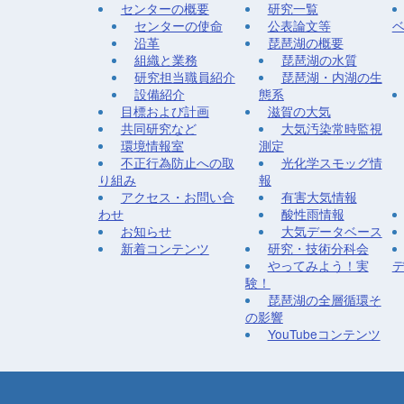
センターの概要
研究一覧
センターの使命
公表論文等
沿革
琵琶湖の概要
組織と業務
琵琶湖の水質
研究担当職員紹介
琵琶湖・内湖の生
設備紹介
態系
目標および計画
滋賀の大気
共同研究など
大気汚染常時監視
環境情報室
測定
不正行為防止への取
光化学スモッグ情
り組み
報
アクセス・お問い合
有害大気情報
わせ
酸性雨情報
お知らせ
大気データベース
新着コンテンツ
研究・技術分科会
やってみよう！実
験！
琵琶湖の全層循環そ
の影響
YouTubeコンテンツ