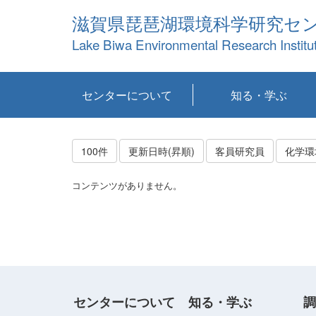
滋賀県琵琶湖環境科学研究セ
Lake Biwa Environmental Research Institu
センターについて
知る・学ぶ
センターの概要
目標および計画
共同研究など
環境情報室
不正行為防止への取
アクセス・お問い合
お知らせ
新着コンテンツ
センターの使命
沿革
組織と業務
研究担当職員紹介
設備紹介
研究一覧
公表論文等
琵琶湖の概要
滋賀の大気
研究・技術分科会
やってみよう！実
琵琶湖の全層循環そ
YouTubeコンテンツ
り組み
わせ
験！
の影響
100件
更新日時(昇順)
客員研究員
化学環
コンテンツがありません。
センターについて
知る・学ぶ
調