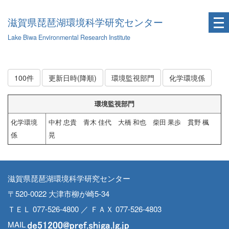
滋賀県琵琶湖環境科学研究センター
Lake Biwa Environmental Research Institute
100件
更新日時(降順)
環境監視部門
化学環境係
環境監視部門
化学環境
中村 忠貴 青木 佳代 大橋 和也 柴田 果歩 貫野 楓
係
晃
滋賀県琵琶湖環境科学研究センター
〒520-0022 大津市柳が崎5-34
ＴＥＬ 077-526-4800 ／ ＦＡＸ 077-526-4803
MAIL