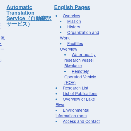
Automatic
English Pages
Translation
Overview
Service（自動翻訳
ー
Mission
サービス）
究
History
Organization and
湖流
Work
ー
Facilities
デー
Overview
Water quality
布
research vessel
Biwakaze
Remotely
Operated Vehicle
(ROV)
Research List
List of Publications
Overview of Lake
Biwa
Environmental
information room
Access and Contact