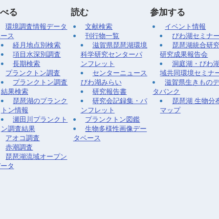
べる
読む
参加する
環境調査情報データ
文献検索
イベント情報
ベース
刊行物一覧
びわ湖セミナ
経月地点別検索
滋賀県琵琶湖環境
琵琶湖統合研
項目水深別調査
科学研究センターパ
研究成果報告会
長期検索
ンフレット
洞庭湖・びわ
プランクトン調査
センターニュース
域共同環境セミナ
プランクトン調査
びわ湖みらい
滋賀県生きもの
結果検索
研究報告書
タバンク
琵琶湖のプランク
研究会記録集・パ
琵琶湖 生物分
トン情報
ンフレット
マップ
瀬田川プランクト
プランクトン図鑑
ン調査結果
生物多様性画像デー
アオコ調査
タベース
赤潮調査
琵琶湖流域オープン
データ