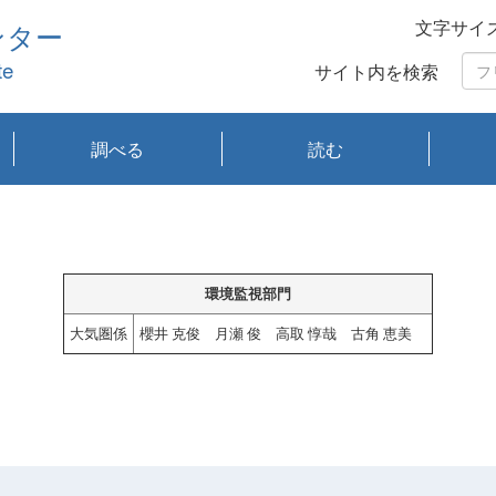
文字サイ
ンター
te
サイト内を検索
調べる
読む
琵琶湖の水質
琵琶湖・内湖の生態
大気汚染常時監視測
光化学スモッグ情報
有害大気情報
酸性雨情報
大気データベース
環境調査情報データ
プランクトン調査
アオコ調査
赤潮調査
琵琶湖流域オープン
大気汚染常時監視測
経月地点別検索
項目水深別調査
長期検索
プランクトン調査結
琵琶湖のプランクト
瀬田川プランクトン
琵琶湖流域オープン
琵琶湖流域オープン
琵琶湖流域オープン
琵琶湖流域オープン
琵琶湖流域オープン
琵琶湖流域オープン
文献検索
刊行物一覧
プランクトン図鑑
生物多様性画像デー
Water quality research
Remotely Operated
瀬田
滋賀
センタ
研究
研究
イベ
滋賀
みん
みん
Missi
Histor
Organi
Facili
系
定
ベース
データ
定結果等報告書
果検索
ン情報
調査結果
データ2020年度
データ2021年度
データ2022年度
データ2023年度
データ2024年度
データ2025年度
タベース
vessel Biwakaze
Vehicle (ROV)
調査結
学研
わ湖
フレ
タバ
査
Work
フレ
環境監視部門
大気圏係
櫻井 克俊 月瀬 俊 高取 惇哉 古角 恵美