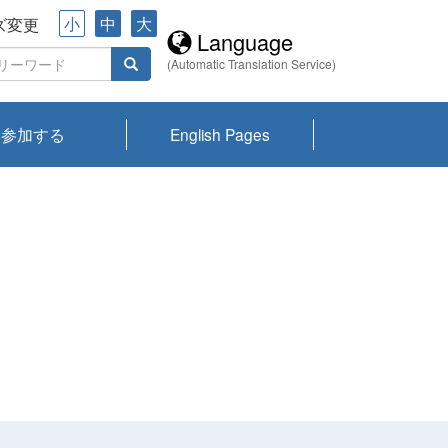
小
中
大
ズ変更
Language
(Automatic Translation Service)
参加する
English Pages
川プランクトン
県琵琶湖環境科
ーニュース び
報告書
会記録集・パン
ント情報
県生きものデー
なの外来生物調
なの調査
on
y
zation and
ties Overview
びわ湖みらい第42号_
びわ湖みらい第42号_
びわ湖みらい第43号_
びわ湖みらい第43号_
びわ湖セミナー
琵琶湖統合研究 研究
洞庭湖・びわ湖流域
センターの活動
県民データ
専門家データ
琵琶湖 生物分布マッ
Overview
Research List
List of Publications
Overview of Lake
Environmental
Access and Contact
果2026
究センターパン
みらい
ット
ンク
研究最前線
視点論点
研究最前線
視点論点
成果報告会
共同環境セミナー
プ
Biwa
information room
ット