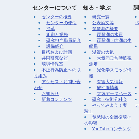
センターについて
知る・学ぶ
調
センターの概要
研究一覧
センターの使命
公表論文等
沿革
琵琶湖の概要
組織と業務
琵琶湖の水質
研究担当職員紹介
琵琶湖・内湖の生
設備紹介
態系
目標および計画
滋賀の大気
共同研究など
大気汚染常時監視
環境情報室
測定
不正行為防止への取
光化学スモッグ情
り組み
報
アクセス・お問い合
有害大気情報
わせ
酸性雨情報
お知らせ
大気データベース
新着コンテンツ
研究・技術分科会
やってみよう！実
験！
琵琶湖の全層循環そ
の影響
YouTubeコンテンツ