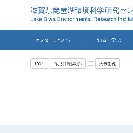
滋賀県琵琶湖環境科学研究セ
Lake Biwa Environmental Research Institu
センターについて
知る・学ぶ
センターの概要
目標および計画
共同研究など
環境情報室
不正行為防止への取
アクセス・お問い合
お知らせ
新着コンテンツ
センターの使命
沿革
組織と業務
研究担当職員紹介
設備紹介
研究一覧
公表論文等
琵琶湖の概要
滋賀の大気
研究・技術分科会
やってみよう！実
琵琶湖の全層循環そ
YouTubeコンテンツ
り組み
わせ
験！
の影響
100件
作成日時(昇順)
大気圏係