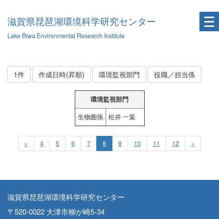
滋賀県琵琶湖環境科学研究センター
Lake Biwa Environmental Research Institute
1件
作成日時(昇順)
環境監視部門
役職／担当係
環境監視部門
生物圏係
松井 一葉
«
4
5
6
7
8
9
10
11
12
»
滋賀県琵琶湖環境科学研究センター
〒520-0022 大津市柳が崎5-34