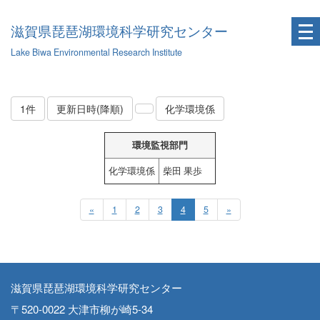
滋賀県琵琶湖環境科学研究センター
Lake Biwa Environmental Research Institute
1件
更新日時(降順)
化学環境係
環境監視部門
化学環境係
柴田 果歩
«
1
2
3
4
5
»
滋賀県琵琶湖環境科学研究センター
〒520-0022 大津市柳が崎5-34