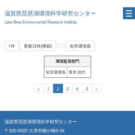
滋賀県琵琶湖環境科学研究センター
Lake Biwa Environmental Research Institute
1件
更新日時(降順)
化学環境係
環境監視部門
化学環境係
青木 佳代
«
1
2
3
4
5
»
滋賀県琵琶湖環境科学研究センター
〒520-0022 大津市柳が崎5-34