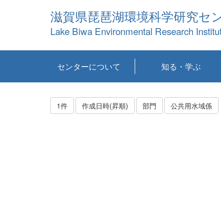
滋賀県琵琶湖環境科学研究セ
Lake Biwa Environmental Research Institu
センターについて
知る・学ぶ
センターの概要
目標および計画
共同研究など
環境情報室
不正行為防止への取
アクセス・お問い合
お知らせ
新着コンテンツ
センターの使命
沿革
組織と業務
研究担当職員紹介
設備紹介
研究一覧
公表論文等
琵琶湖の概要
滋賀の大気
研究・技術分科会
やってみよう！実
琵琶湖の全層循環そ
YouTubeコンテンツ
り組み
わせ
験！
の影響
1件
作成日時(昇順)
部門
公共用水域係