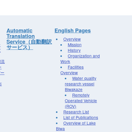
Automatic
English Pages
Translation
Overview
Service（自動翻訳
ー
Mission
サービス）
究
History
Organization and
湖流
Work
ー
Facilities
デー
Overview
Water quality
布
research vessel
Biwakaze
Remotely
Operated Vehicle
(ROV)
Research List
List of Publications
Overview of Lake
Biwa