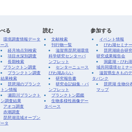
べる
読む
参加する
環境調査情報データ
文献検索
イベント情報
ベース
刊行物一覧
びわ湖セミナ
経月地点別検索
滋賀県琵琶湖環境
琵琶湖統合研
項目水深別調査
科学研究センターパ
研究成果報告会
長期検索
ンフレット
洞庭湖・びわ
プランクトン調査
センターニュース
域共同環境セミナ
プランクトン調査
びわ湖みらい
滋賀県生きもの
結果検索
研究報告書
タバンク
琵琶湖のプランク
研究会記録集・パ
琵琶湖 生物分
トン情報
ンフレット
マップ
瀬田川プランクト
プランクトン図鑑
ン調査結果
生物多様性画像デー
アオコ調査
タベース
赤潮調査
琵琶湖流域オープン
データ