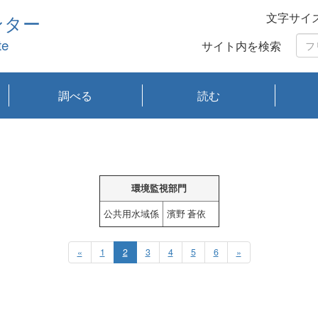
文字サイ
ンター
te
サイト内を検索
調べる
読む
琵琶湖の水質
琵琶湖・内湖の生態
大気汚染常時監視測
光化学スモッグ情報
有害大気情報
酸性雨情報
大気データベース
環境調査情報データ
プランクトン調査
アオコ調査
赤潮調査
琵琶湖流域オープン
大気汚染常時監視測
経月地点別検索
項目水深別調査
長期検索
プランクトン調査結
琵琶湖のプランクト
瀬田川プランクトン
琵琶湖流域オープン
琵琶湖流域オープン
琵琶湖流域オープン
琵琶湖流域オープン
琵琶湖流域オープン
琵琶湖流域オープン
文献検索
刊行物一覧
プランクトン図鑑
生物多様性画像デー
Water quality research
Remotely Operated
瀬田
滋賀
センタ
研究
研究
イベ
滋賀
みん
みん
Missi
Histor
Organi
Facili
系
定
ベース
データ
定結果等報告書
果検索
ン情報
調査結果
データ2020年度
データ2021年度
データ2022年度
データ2023年度
データ2024年度
データ2025年度
タベース
vessel Biwakaze
Vehicle (ROV)
調査結
学研
わ湖
フレ
タバ
査
Work
フレ
環境監視部門
公共用水域係
濱野 蒼依
«
1
2
3
4
5
6
»