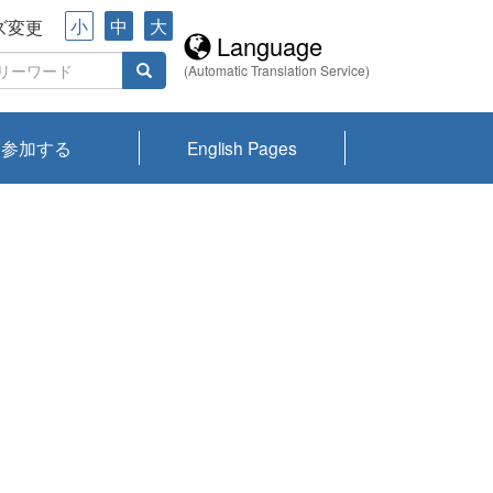
小
中
大
ズ変更
Language
(Automatic Translation Service)
参加する
English Pages
川プランクトン
県琵琶湖環境科
ーニュース び
報告書
会記録集・パン
ント情報
県生きものデー
なの外来生物調
なの調査
on
y
zation and
ties Overview
びわ湖みらい第42号_
びわ湖みらい第42号_
びわ湖みらい第43号_
びわ湖みらい第43号_
びわ湖セミナー
琵琶湖統合研究 研究
洞庭湖・びわ湖流域
センターの活動
県民データ
専門家データ
琵琶湖 生物分布マッ
Overview
Research List
List of Publications
Overview of Lake
Environmental
Access and Contact
果2026
究センターパン
みらい
ット
ンク
研究最前線
視点論点
研究最前線
視点論点
成果報告会
共同環境セミナー
プ
Biwa
information room
ット