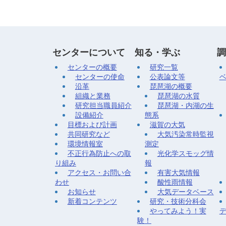
センターについて
知る・学ぶ
調
センターの概要
研究一覧
センターの使命
公表論文等
沿革
琵琶湖の概要
組織と業務
琵琶湖の水質
研究担当職員紹介
琵琶湖・内湖の生
設備紹介
態系
目標および計画
滋賀の大気
共同研究など
大気汚染常時監視
環境情報室
測定
不正行為防止への取
光化学スモッグ情
り組み
報
アクセス・お問い合
有害大気情報
わせ
酸性雨情報
お知らせ
大気データベース
新着コンテンツ
研究・技術分科会
やってみよう！実
験！