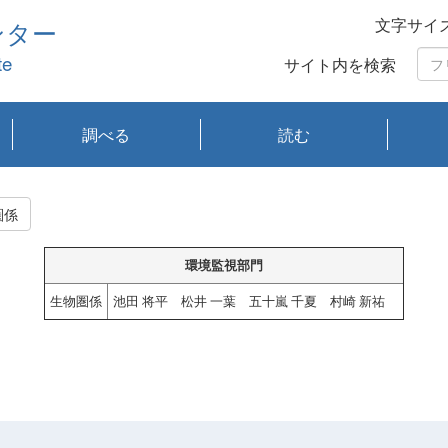
文字サイ
ンター
te
サイト内を検索
調べる
読む
琵琶湖の水質
琵琶湖・内湖の生態
大気汚染常時監視測
光化学スモッグ情報
有害大気情報
酸性雨情報
大気データベース
環境調査情報データ
プランクトン調査
アオコ調査
赤潮調査
琵琶湖流域オープン
大気汚染常時監視測
経月地点別検索
項目水深別調査
長期検索
プランクトン調査結
琵琶湖のプランクト
瀬田川プランクトン
琵琶湖流域オープン
琵琶湖流域オープン
琵琶湖流域オープン
琵琶湖流域オープン
琵琶湖流域オープン
琵琶湖流域オープン
文献検索
刊行物一覧
プランクトン図鑑
生物多様性画像デー
Water quality research
Remotely Operated
瀬田
滋賀
センタ
研究
研究
イベ
滋賀
みん
みん
Missi
Histor
Organi
Facili
系
定
ベース
データ
定結果等報告書
果検索
ン情報
調査結果
データ2020年度
データ2021年度
データ2022年度
データ2023年度
データ2024年度
データ2025年度
タベース
vessel Biwakaze
Vehicle (ROV)
調査結
学研
わ湖
フレ
タバ
査
Work
圏係
フレ
環境監視部門
生物圏係
池田 将平 松井 一葉 五十嵐 千夏 村崎 新祐