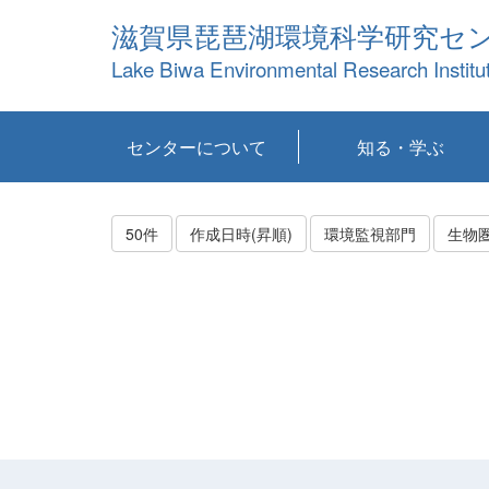
滋賀県琵琶湖環境科学研究セ
Lake Biwa Environmental Research Institu
センターについて
知る・学ぶ
センターの概要
目標および計画
共同研究など
環境情報室
不正行為防止への取
アクセス・お問い合
お知らせ
新着コンテンツ
センターの使命
沿革
組織と業務
研究担当職員紹介
設備紹介
研究一覧
公表論文等
琵琶湖の概要
滋賀の大気
研究・技術分科会
やってみよう！実
琵琶湖の全層循環そ
YouTubeコンテンツ
り組み
わせ
験！
の影響
50件
作成日時(昇順)
環境監視部門
生物