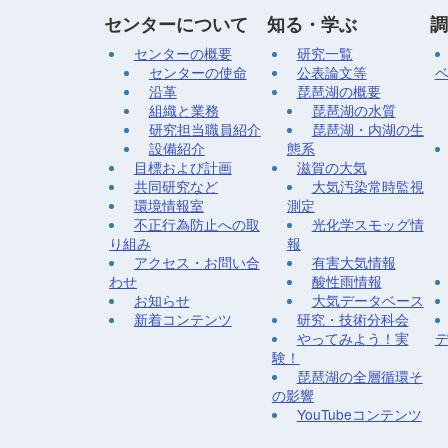
センターについて
知る・学ぶ
調
センターの概要
研究一覧
センターの使命
公表論文等
沿革
琵琶湖の概要
組織と業務
琵琶湖の水質
研究担当職員紹介
琵琶湖・内湖の生
設備紹介
態系
目標および計画
滋賀の大気
共同研究など
大気汚染常時監視
環境情報室
測定
不正行為防止への取
光化学スモッグ情
り組み
報
アクセス・お問い合
有害大気情報
わせ
酸性雨情報
お知らせ
大気データベース
新着コンテンツ
研究・技術分科会
やってみよう！実
験！
琵琶湖の全層循環そ
の影響
YouTubeコンテンツ