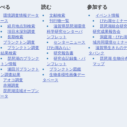
べる
読む
参加する
環境調査情報データ
文献検索
イベント情報
ベース
刊行物一覧
びわ湖セミナ
経月地点別検索
滋賀県琵琶湖環境
琵琶湖統合研
項目水深別調査
科学研究センターパ
研究成果報告会
長期検索
ンフレット
洞庭湖・びわ
プランクトン調査
センターニュース
域共同環境セミナ
プランクトン調査
びわ湖みらい
滋賀県生きもの
結果検索
研究報告書
タバンク
琵琶湖のプランク
研究会記録集・パ
琵琶湖 生物分
トン情報
ンフレット
マップ
瀬田川プランクト
プランクトン図鑑
ン調査結果
生物多様性画像デー
アオコ調査
タベース
赤潮調査
琵琶湖流域オープン
データ