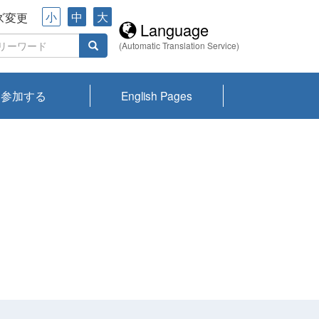
小
中
大
ズ変更
Language
(Automatic Translation Service)
参加する
English Pages
川プランクトン
県琵琶湖環境科
ーニュース び
報告書
会記録集・パン
ント情報
県生きものデー
なの外来生物調
なの調査
on
y
zation and
ties Overview
びわ湖みらい第42号_
びわ湖みらい第42号_
びわ湖みらい第43号_
びわ湖みらい第43号_
びわ湖セミナー
琵琶湖統合研究 研究
洞庭湖・びわ湖流域
センターの活動
県民データ
専門家データ
琵琶湖 生物分布マッ
Overview
Research List
List of Publications
Overview of Lake
Environmental
Access and Contact
果2026
究センターパン
みらい
ット
ンク
研究最前線
視点論点
研究最前線
視点論点
成果報告会
共同環境セミナー
プ
Biwa
information room
ット