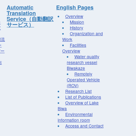
Automatic
English Pages
Translation
Overview
Service（自動翻訳
ー
Mission
サービス）
究
History
Organization and
湖流
Work
ー
Facilities
デー
Overview
Water quality
布
research vessel
Biwakaze
Remotely
Operated Vehicle
(ROV)
Research List
List of Publications
Overview of Lake
Biwa
Environmental
information room
Access and Contact