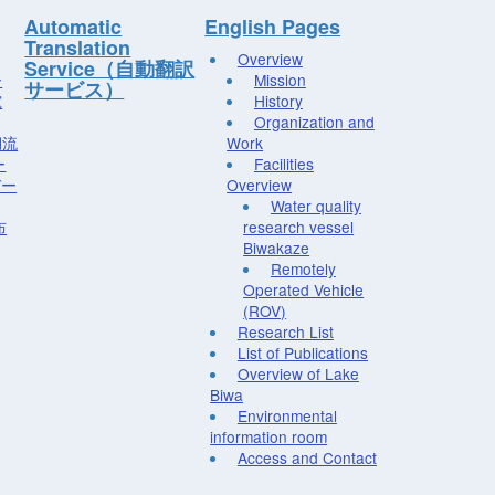
Automatic
English Pages
Translation
Overview
Service（自動翻訳
ー
Mission
サービス）
究
History
Organization and
湖流
Work
ー
Facilities
デー
Overview
Water quality
布
research vessel
Biwakaze
Remotely
Operated Vehicle
(ROV)
Research List
List of Publications
Overview of Lake
Biwa
Environmental
information room
Access and Contact