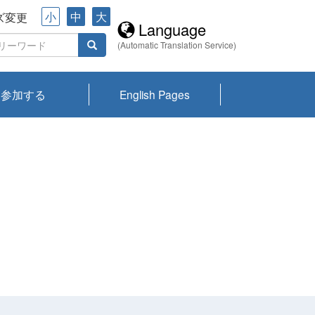
小
中
大
ズ変更
Language
(Automatic Translation Service)
参加する
English Pages
川プランクトン
県琵琶湖環境科
ーニュース び
報告書
会記録集・パン
ント情報
県生きものデー
なの外来生物調
なの調査
on
y
zation and
ties Overview
びわ湖みらい第42号_
びわ湖みらい第42号_
びわ湖みらい第43号_
びわ湖みらい第43号_
びわ湖セミナー
琵琶湖統合研究 研究
洞庭湖・びわ湖流域
センターの活動
県民データ
専門家データ
琵琶湖 生物分布マッ
Overview
Research List
List of Publications
Overview of Lake
Environmental
Access and Contact
果2026
究センターパン
みらい
ット
ンク
研究最前線
視点論点
研究最前線
視点論点
成果報告会
共同環境セミナー
プ
Biwa
information room
ット