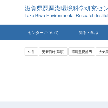
滋賀県琵琶湖環境科学研究セ
Lake Biwa Environmental Research Institu
センターについて
知る・学ぶ
センターの概要
目標および計画
共同研究など
環境情報室
不正行為防止への取
アクセス・お問い合
お知らせ
新着コンテンツ
センターの使命
沿革
組織と業務
研究担当職員紹介
設備紹介
研究一覧
公表論文等
琵琶湖の概要
滋賀の大気
研究・技術分科会
やってみよう！実
琵琶湖の全層循環そ
YouTubeコンテンツ
り組み
わせ
験！
の影響
50件
更新日時(昇順)
環境監視部門
大気