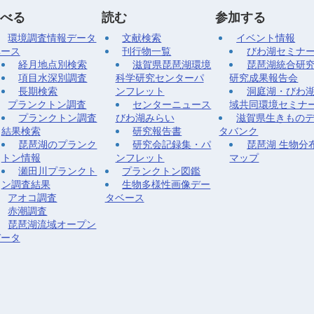
べる
読む
参加する
環境調査情報データ
文献検索
イベント情報
ベース
刊行物一覧
びわ湖セミナ
経月地点別検索
滋賀県琵琶湖環境
琵琶湖統合研
項目水深別調査
科学研究センターパ
研究成果報告会
長期検索
ンフレット
洞庭湖・びわ
プランクトン調査
センターニュース
域共同環境セミナ
プランクトン調査
びわ湖みらい
滋賀県生きもの
結果検索
研究報告書
タバンク
琵琶湖のプランク
研究会記録集・パ
琵琶湖 生物分
トン情報
ンフレット
マップ
瀬田川プランクト
プランクトン図鑑
ン調査結果
生物多様性画像デー
アオコ調査
タベース
赤潮調査
琵琶湖流域オープン
データ