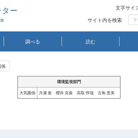
文字サイ
ンター
te
サイト内を検索
調べる
読む
琵琶湖の水質
琵琶湖・内湖の生態
大気汚染常時監視測
光化学スモッグ情報
有害大気情報
酸性雨情報
大気データベース
環境調査情報データ
プランクトン調査
アオコ調査
赤潮調査
琵琶湖流域オープン
大気汚染常時監視測
経月地点別検索
項目水深別調査
長期検索
プランクトン調査結
琵琶湖のプランクト
瀬田川プランクトン
琵琶湖流域オープン
琵琶湖流域オープン
琵琶湖流域オープン
琵琶湖流域オープン
琵琶湖流域オープン
琵琶湖流域オープン
文献検索
刊行物一覧
プランクトン図鑑
生物多様性画像デー
Water quality research
Remotely Operated
瀬田
滋賀
センタ
研究
研究
イベ
滋賀
みん
みん
Missi
Histor
Organi
Facili
系
定
ベース
データ
定結果等報告書
果検索
ン情報
調査結果
データ2020年度
データ2021年度
データ2022年度
データ2023年度
データ2024年度
データ2025年度
タベース
vessel Biwakaze
Vehicle (ROV)
調査結
学研
わ湖
フレ
タバ
査
Work
圏係
フレ
環境監視部門
大気圏係
月瀬 俊 櫻井 克俊 高取 惇哉 古角 恵美