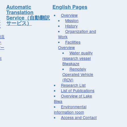
Automatic
English Pages
Translation
Overview
Service（自動翻訳
ー
Mission
サービス）
究
History
Organization and
湖流
Work
ー
Facilities
デー
Overview
Water quality
布
research vessel
Biwakaze
Remotely
Operated Vehicle
(ROV)
Research List
List of Publications
Overview of Lake
Biwa
Environmental
information room
Access and Contact