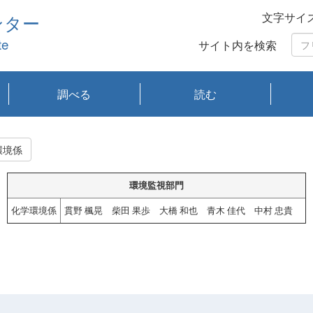
文字サイ
ンター
te
サイト内を検索
調べる
読む
琵琶湖の水質
琵琶湖・内湖の生態
大気汚染常時監視測
光化学スモッグ情報
有害大気情報
酸性雨情報
大気データベース
環境調査情報データ
プランクトン調査
アオコ調査
赤潮調査
琵琶湖流域オープン
大気汚染常時監視測
経月地点別検索
項目水深別調査
長期検索
プランクトン調査結
琵琶湖のプランクト
瀬田川プランクトン
琵琶湖流域オープン
琵琶湖流域オープン
琵琶湖流域オープン
琵琶湖流域オープン
琵琶湖流域オープン
琵琶湖流域オープン
文献検索
刊行物一覧
プランクトン図鑑
生物多様性画像デー
Water quality research
Remotely Operated
瀬田
滋賀
センタ
研究
研究
イベ
滋賀
みん
みん
Missi
Histor
Organi
Facili
系
定
ベース
データ
定結果等報告書
果検索
ン情報
調査結果
データ2020年度
データ2021年度
データ2022年度
データ2023年度
データ2024年度
データ2025年度
タベース
vessel Biwakaze
Vehicle (ROV)
調査結
学研
わ湖
フレ
タバ
査
Work
環境係
フレ
環境監視部門
化学環境係
貫野 楓晃 柴田 果歩 大橋 和也 青木 佳代 中村 忠貴