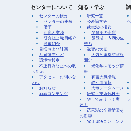
センターについて
知る・学ぶ
調
センターの概要
研究一覧
センターの使命
公表論文等
沿革
琵琶湖の概要
組織と業務
琵琶湖の水質
研究担当職員紹介
琵琶湖・内湖の生
設備紹介
態系
目標および計画
滋賀の大気
共同研究など
大気汚染常時監視
環境情報室
測定
不正行為防止への取
光化学スモッグ情
り組み
報
アクセス・お問い合
有害大気情報
わせ
酸性雨情報
お知らせ
大気データベース
新着コンテンツ
研究・技術分科会
やってみよう！実
験！
琵琶湖の全層循環そ
の影響
YouTubeコンテンツ