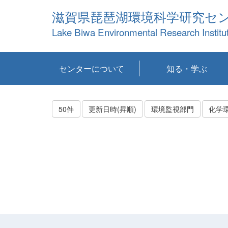
滋賀県琵琶湖環境科学研究セ
Lake Biwa Environmental Research Institu
センターについて
知る・学ぶ
センターの概要
目標および計画
共同研究など
環境情報室
不正行為防止への取
アクセス・お問い合
お知らせ
新着コンテンツ
センターの使命
沿革
組織と業務
研究担当職員紹介
設備紹介
研究一覧
公表論文等
琵琶湖の概要
滋賀の大気
研究・技術分科会
やってみよう！実
琵琶湖の全層循環そ
YouTubeコンテンツ
り組み
わせ
験！
の影響
50件
更新日時(昇順)
環境監視部門
化学