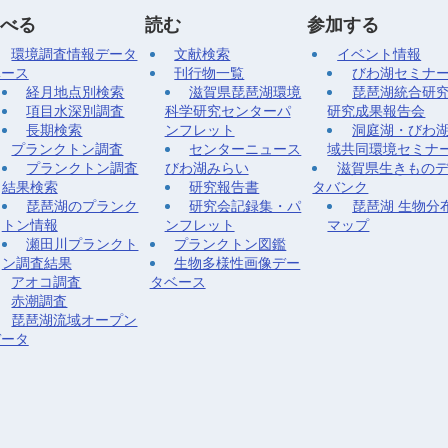
べる
読む
参加する
環境調査情報データ
文献検索
イベント情報
ベース
刊行物一覧
びわ湖セミナ
経月地点別検索
滋賀県琵琶湖環境
琵琶湖統合研
項目水深別調査
科学研究センターパ
研究成果報告会
長期検索
ンフレット
洞庭湖・びわ
プランクトン調査
センターニュース
域共同環境セミナ
プランクトン調査
びわ湖みらい
滋賀県生きもの
結果検索
研究報告書
タバンク
琵琶湖のプランク
研究会記録集・パ
琵琶湖 生物分
トン情報
ンフレット
マップ
瀬田川プランクト
プランクトン図鑑
ン調査結果
生物多様性画像デー
アオコ調査
タベース
赤潮調査
琵琶湖流域オープン
データ