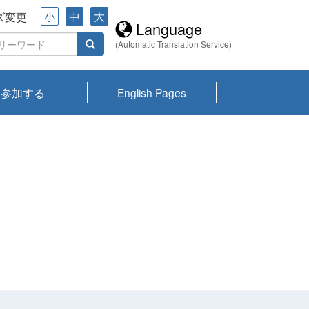
小
中
大
ズ変更
Language
(Automatic Translation Service)
参加する
English Pages
川プランクトン
県琵琶湖環境科
ーニュース び
報告書
会記録集・パン
ント情報
県生きものデー
なの外来生物調
なの調査
on
y
zation and
ties Overview
びわ湖みらい第42号_
びわ湖みらい第42号_
びわ湖みらい第43号_
びわ湖みらい第43号_
びわ湖セミナー
琵琶湖統合研究 研究
洞庭湖・びわ湖流域
センターの活動
県民データ
専門家データ
琵琶湖 生物分布マッ
Overview
Research List
List of Publications
Overview of Lake
Environmental
Access and Contact
果2026
究センターパン
みらい
ット
ンク
研究最前線
視点論点
研究最前線
視点論点
成果報告会
共同環境セミナー
プ
Biwa
information room
ット