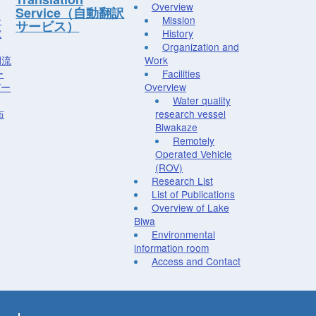
Overview
Service（自動翻訳
ー
Mission
サービス）
究
History
Organization and
湖流
Work
ー
Facilities
デー
Overview
Water quality
布
research vessel
Biwakaze
Remotely
Operated Vehicle
(ROV)
Research List
List of Publications
Overview of Lake
Biwa
Environmental
information room
Access and Contact