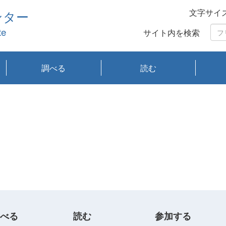
文字サイ
ンター
te
サイト内を検索
調べる
読む
琵琶湖の水質
琵琶湖・内湖の生態
大気汚染常時監視測
光化学スモッグ情報
有害大気情報
酸性雨情報
大気データベース
環境調査情報データ
プランクトン調査
アオコ調査
赤潮調査
琵琶湖流域オープン
大気汚染常時監視測
経月地点別検索
項目水深別調査
長期検索
プランクトン調査結
琵琶湖のプランクト
瀬田川プランクトン
琵琶湖流域オープン
琵琶湖流域オープン
琵琶湖流域オープン
琵琶湖流域オープン
琵琶湖流域オープン
琵琶湖流域オープン
文献検索
刊行物一覧
プランクトン図鑑
生物多様性画像デー
Water quality research
Remotely Operated
瀬田
滋賀
センタ
研究
研究
イベ
滋賀
みん
みん
Missi
Histor
Organi
Facili
系
定
ベース
データ
定結果等報告書
果検索
ン情報
調査結果
データ2020年度
データ2021年度
データ2022年度
データ2023年度
データ2024年度
データ2025年度
タベース
vessel Biwakaze
Vehicle (ROV)
調査結
学研
わ湖
フレ
タバ
査
Work
フレ
べる
読む
参加する