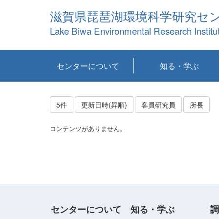
滋賀県琵琶湖環境科学研究セ
Lake Biwa Environmental Research Institu
センターについて
知る・学ぶ
センターの概要
目標および計画
共同研究など
環境情報室
不正行為防止への取
アクセス・お問い合
お知らせ
新着コンテンツ
センターの使命
沿革
組織と業務
研究担当職員紹介
設備紹介
研究一覧
公表論文等
琵琶湖の概要
滋賀の大気
研究・技術分科会
やってみよう！実
琵琶湖の全層循環そ
YouTubeコンテンツ
り組み
わせ
験！
の影響
5件
更新日時(昇順)
客員研究員
所長
コンテンツがありません。
センターについて
知る・学ぶ
調