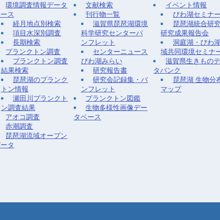
環境調査情報データ
文献検索
イベント情報
ベース
刊行物一覧
びわ湖セミナ
経月地点別検索
滋賀県琵琶湖環境
琵琶湖統合研
項目水深別調査
科学研究センターパ
研究成果報告会
長期検索
ンフレット
洞庭湖・びわ
プランクトン調査
センターニュース
域共同環境セミナ
プランクトン調査
びわ湖みらい
滋賀県生きもの
結果検索
研究報告書
タバンク
琵琶湖のプランク
研究会記録集・パ
琵琶湖 生物分
トン情報
ンフレット
マップ
瀬田川プランクト
プランクトン図鑑
ン調査結果
生物多様性画像デー
アオコ調査
タベース
赤潮調査
琵琶湖流域オープン
データ