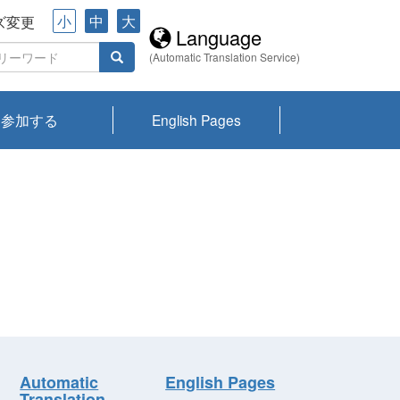
小
中
大
ズ変更
Language
(Automatic Translation Service)
参加する
English Pages
川プランクトン
県琵琶湖環境科
ーニュース び
報告書
会記録集・パン
ント情報
県生きものデー
なの外来生物調
なの調査
on
y
zation and
ties Overview
びわ湖みらい第42号_
びわ湖みらい第42号_
びわ湖みらい第43号_
びわ湖みらい第43号_
びわ湖セミナー
琵琶湖統合研究 研究
洞庭湖・びわ湖流域
センターの活動
県民データ
専門家データ
琵琶湖 生物分布マッ
Overview
Research List
List of Publications
Overview of Lake
Environmental
Access and Contact
果2026
究センターパン
みらい
ット
ンク
研究最前線
視点論点
研究最前線
視点論点
成果報告会
共同環境セミナー
プ
Biwa
information room
ット
Automatic
English Pages
Translation