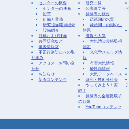
センターの概要
研究一覧
センターの使命
公表論文等
沿革
琵琶湖の概要
組織と業務
琵琶湖の水質
研究担当職員紹介
琵琶湖・内湖の生
設備紹介
態系
目標および計画
滋賀の大気
共同研究など
大気汚染常時監視
環境情報室
測定
不正行為防止への取
光化学スモッグ情
り組み
報
アクセス・お問い合
有害大気情報
わせ
酸性雨情報
お知らせ
大気データベース
新着コンテンツ
研究・技術分科会
やってみよう！実
験！
琵琶湖の全層循環そ
の影響
YouTubeコンテンツ