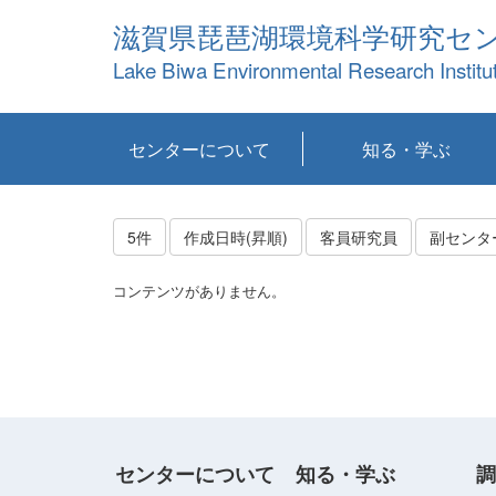
滋賀県琵琶湖環境科学研究セ
Lake Biwa Environmental Research Institu
センターについて
知る・学ぶ
センターの概要
目標および計画
共同研究など
環境情報室
不正行為防止への取
アクセス・お問い合
お知らせ
新着コンテンツ
センターの使命
沿革
組織と業務
研究担当職員紹介
設備紹介
研究一覧
公表論文等
琵琶湖の概要
滋賀の大気
研究・技術分科会
やってみよう！実
琵琶湖の全層循環そ
YouTubeコンテンツ
り組み
わせ
験！
の影響
5件
作成日時(昇順)
客員研究員
副センタ
コンテンツがありません。
センターについて
知る・学ぶ
調