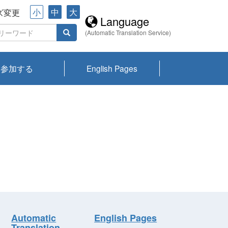
小
中
大
ズ変更
Language
(Automatic Translation Service)
参加する
English Pages
川プランクトン
県琵琶湖環境科
ーニュース び
報告書
会記録集・パン
ント情報
県生きものデー
なの外来生物調
なの調査
on
y
zation and
ties Overview
びわ湖みらい第42号_
びわ湖みらい第42号_
びわ湖みらい第43号_
びわ湖みらい第43号_
びわ湖セミナー
琵琶湖統合研究 研究
洞庭湖・びわ湖流域
センターの活動
県民データ
専門家データ
琵琶湖 生物分布マッ
Overview
Research List
List of Publications
Overview of Lake
Environmental
Access and Contact
果2026
究センターパン
みらい
ット
ンク
研究最前線
視点論点
研究最前線
視点論点
成果報告会
共同環境セミナー
プ
Biwa
information room
ット
Automatic
English Pages
Translation