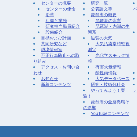
センターの概要
研究一覧
センターの使命
公表論文等
沿革
琵琶湖の概要
組織と業務
琵琶湖の水質
研究担当職員紹介
琵琶湖・内湖の生
設備紹介
態系
目標および計画
滋賀の大気
共同研究など
大気汚染常時監視
環境情報室
測定
不正行為防止への取
光化学スモッグ情
り組み
報
アクセス・お問い合
有害大気情報
わせ
酸性雨情報
お知らせ
大気データベース
新着コンテンツ
研究・技術分科会
やってみよう！実
験！
琵琶湖の全層循環そ
の影響
YouTubeコンテンツ