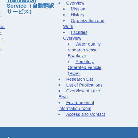
Overview
Service（自動翻訳
ー
Mission
サービス）
究
History
Organization and
湖流
Work
ー
Facilities
デー
Overview
Water quality
布
research vessel
Biwakaze
Remotely
Operated Vehicle
(ROV)
Research List
List of Publications
Overview of Lake
Biwa
Environmental
information room
Access and Contact