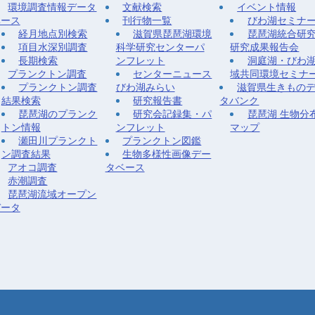
環境調査情報データ
文献検索
イベント情報
ベース
刊行物一覧
びわ湖セミナ
経月地点別検索
滋賀県琵琶湖環境
琵琶湖統合研
項目水深別調査
科学研究センターパ
研究成果報告会
長期検索
ンフレット
洞庭湖・びわ
プランクトン調査
センターニュース
域共同環境セミナ
プランクトン調査
びわ湖みらい
滋賀県生きもの
結果検索
研究報告書
タバンク
琵琶湖のプランク
研究会記録集・パ
琵琶湖 生物分
トン情報
ンフレット
マップ
瀬田川プランクト
プランクトン図鑑
ン調査結果
生物多様性画像デー
アオコ調査
タベース
赤潮調査
琵琶湖流域オープン
データ