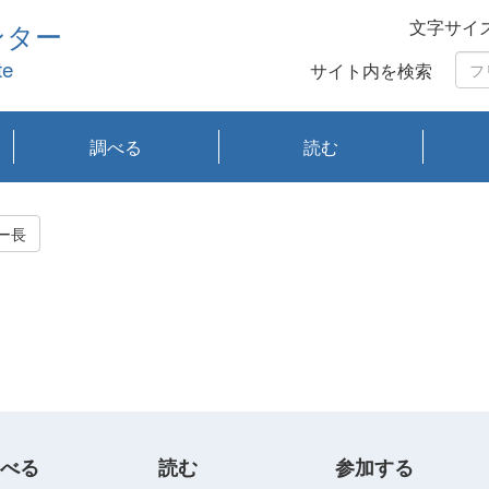
文字サイ
ンター
te
サイト内を検索
調べる
読む
琵琶湖の水質
琵琶湖・内湖の生態
大気汚染常時監視測
光化学スモッグ情報
有害大気情報
酸性雨情報
大気データベース
環境調査情報データ
プランクトン調査
アオコ調査
赤潮調査
琵琶湖流域オープン
大気汚染常時監視測
経月地点別検索
項目水深別調査
長期検索
プランクトン調査結
琵琶湖のプランクト
瀬田川プランクトン
琵琶湖流域オープン
琵琶湖流域オープン
琵琶湖流域オープン
琵琶湖流域オープン
琵琶湖流域オープン
琵琶湖流域オープン
文献検索
刊行物一覧
プランクトン図鑑
生物多様性画像デー
Water quality research
Remotely Operated
瀬田
滋賀
センタ
研究
研究
イベ
滋賀
みん
みん
Missi
Histor
Organi
Facili
系
定
ベース
データ
定結果等報告書
果検索
ン情報
調査結果
データ2020年度
データ2021年度
データ2022年度
データ2023年度
データ2024年度
データ2025年度
タベース
vessel Biwakaze
Vehicle (ROV)
調査結
学研
わ湖
フレ
タバ
査
Work
ー長
フレ
べる
読む
参加する