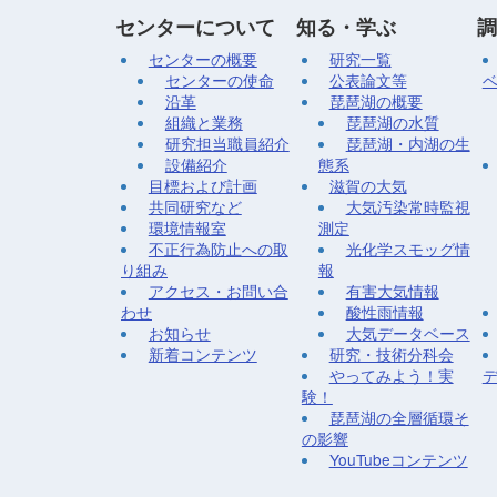
センターについて
知る・学ぶ
調
センターの概要
研究一覧
センターの使命
公表論文等
沿革
琵琶湖の概要
組織と業務
琵琶湖の水質
研究担当職員紹介
琵琶湖・内湖の生
設備紹介
態系
目標および計画
滋賀の大気
共同研究など
大気汚染常時監視
環境情報室
測定
不正行為防止への取
光化学スモッグ情
り組み
報
アクセス・お問い合
有害大気情報
わせ
酸性雨情報
お知らせ
大気データベース
新着コンテンツ
研究・技術分科会
やってみよう！実
験！
琵琶湖の全層循環そ
の影響
YouTubeコンテンツ