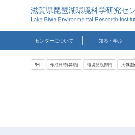
滋賀県琵琶湖環境科学研究セ
Lake Biwa Environmental Research Institu
センターについて
知る・学ぶ
センターの概要
目標および計画
共同研究など
環境情報室
不正行為防止への取
アクセス・お問い合
お知らせ
新着コンテンツ
センターの使命
沿革
組織と業務
研究担当職員紹介
設備紹介
研究一覧
公表論文等
琵琶湖の概要
滋賀の大気
研究・技術分科会
やってみよう！実
琵琶湖の全層循環そ
YouTubeコンテンツ
り組み
わせ
験！
の影響
5件
作成日時(昇順)
環境監視部門
大気圏