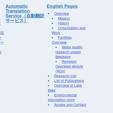
Automatic
English Pages
Translation
Overview
Service（自動翻訳
ー
Mission
サービス）
究
History
Organization and
湖流
Work
ー
Facilities
デー
Overview
Water quality
布
research vessel
Biwakaze
Remotely
Operated Vehicle
(ROV)
Research List
List of Publications
Overview of Lake
Biwa
Environmental
information room
Access and Contact