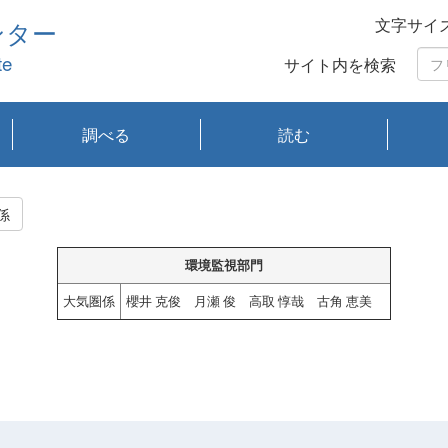
文字サイ
ンター
te
サイト内を検索
調べる
読む
琵琶湖の水質
琵琶湖・内湖の生態
大気汚染常時監視測
光化学スモッグ情報
有害大気情報
酸性雨情報
大気データベース
環境調査情報データ
プランクトン調査
アオコ調査
赤潮調査
琵琶湖流域オープン
大気汚染常時監視測
経月地点別検索
項目水深別調査
長期検索
プランクトン調査結
琵琶湖のプランクト
瀬田川プランクトン
琵琶湖流域オープン
琵琶湖流域オープン
琵琶湖流域オープン
琵琶湖流域オープン
琵琶湖流域オープン
琵琶湖流域オープン
文献検索
刊行物一覧
プランクトン図鑑
生物多様性画像デー
Water quality research
Remotely Operated
瀬田
滋賀
センタ
研究
研究
イベ
滋賀
みん
みん
Missi
Histor
Organi
Facili
系
定
ベース
データ
定結果等報告書
果検索
ン情報
調査結果
データ2020年度
データ2021年度
データ2022年度
データ2023年度
データ2024年度
データ2025年度
タベース
vessel Biwakaze
Vehicle (ROV)
調査結
学研
わ湖
フレ
タバ
査
Work
係
フレ
環境監視部門
大気圏係
櫻井 克俊 月瀬 俊 高取 惇哉 古角 恵美