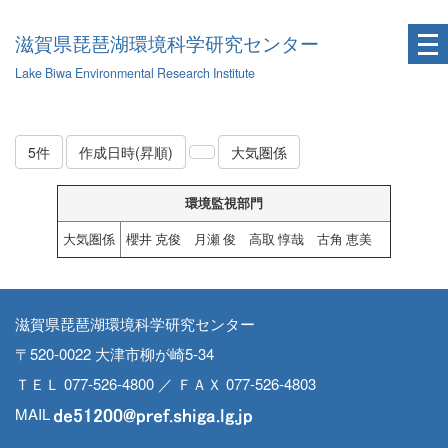
滋賀県琵琶湖環境科学研究センター
Lake Biwa Environmental Research Institute
5件
作成日時(昇順)
大気圏係
環境監視部門
大気圏係
櫻井 克俊 月瀬 俊 高取 惇哉 古角 恵美
滋賀県琵琶湖環境科学研究センター
〒520-0022 大津市柳が崎5-34
ＴＥＬ 077-526-4800 ／ ＦＡＸ 077-526-4803
MAIL