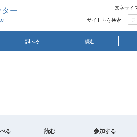
文字サイ
ンター
te
サイト内を検索
調べる
読む
琵琶湖の水質
琵琶湖・内湖の生態
大気汚染常時監視測
光化学スモッグ情報
有害大気情報
酸性雨情報
大気データベース
環境調査情報データ
プランクトン調査
アオコ調査
赤潮調査
琵琶湖流域オープン
大気汚染常時監視測
経月地点別検索
項目水深別調査
長期検索
プランクトン調査結
琵琶湖のプランクト
瀬田川プランクトン
琵琶湖流域オープン
琵琶湖流域オープン
琵琶湖流域オープン
琵琶湖流域オープン
琵琶湖流域オープン
琵琶湖流域オープン
文献検索
刊行物一覧
プランクトン図鑑
生物多様性画像デー
Water quality research
Remotely Operated
瀬田
滋賀
センタ
研究
研究
イベ
滋賀
みん
みん
Missi
Histor
Organi
Facili
系
定
ベース
データ
定結果等報告書
果検索
ン情報
調査結果
データ2020年度
データ2021年度
データ2022年度
データ2023年度
データ2024年度
データ2025年度
タベース
vessel Biwakaze
Vehicle (ROV)
調査結
学研
わ湖
フレ
タバ
査
Work
フレ
べる
読む
参加する