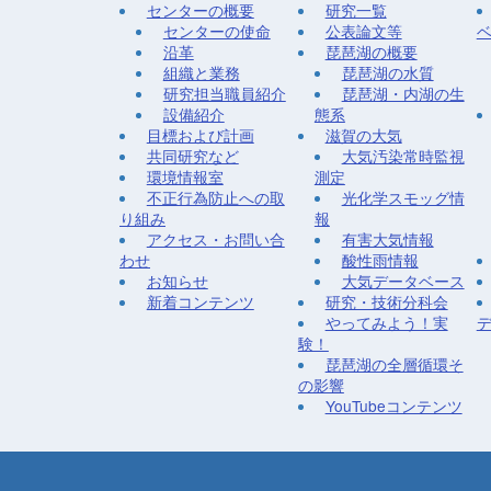
センターの概要
研究一覧
センターの使命
公表論文等
沿革
琵琶湖の概要
組織と業務
琵琶湖の水質
研究担当職員紹介
琵琶湖・内湖の生
設備紹介
態系
目標および計画
滋賀の大気
共同研究など
大気汚染常時監視
環境情報室
測定
不正行為防止への取
光化学スモッグ情
り組み
報
アクセス・お問い合
有害大気情報
わせ
酸性雨情報
お知らせ
大気データベース
新着コンテンツ
研究・技術分科会
やってみよう！実
験！
琵琶湖の全層循環そ
の影響
YouTubeコンテンツ