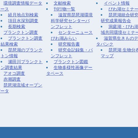
環境調査情報データ
文献検索
イベント情報
ベース
刊行物一覧
びわ湖セミナ
経月地点別検索
滋賀県琵琶湖環境
琵琶湖統合研
項目水深別調査
科学研究センターパ
研究成果報告会
長期検索
ンフレット
洞庭湖・びわ
プランクトン調査
センターニュース
域共同環境セミナ
プランクトン調査
びわ湖みらい
滋賀県生きもの
結果検索
研究報告書
タバンク
琵琶湖のプランク
研究会記録集・パ
琵琶湖 生物分
トン情報
ンフレット
マップ
瀬田川プランクト
プランクトン図鑑
ン調査結果
生物多様性画像デー
アオコ調査
タベース
赤潮調査
琵琶湖流域オープン
データ