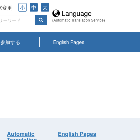
小
中
大
ズ変更
Language
(Automatic Translation Service)
参加する
English Pages
川プランクトン
県琵琶湖環境科
ーニュース び
報告書
会記録集・パン
ント情報
県生きものデー
なの外来生物調
なの調査
on
y
zation and
ties Overview
びわ湖みらい第42号_
びわ湖みらい第42号_
びわ湖みらい第43号_
びわ湖みらい第43号_
びわ湖セミナー
琵琶湖統合研究 研究
洞庭湖・びわ湖流域
センターの活動
県民データ
専門家データ
琵琶湖 生物分布マッ
Overview
Research List
List of Publications
Overview of Lake
Environmental
Access and Contact
果2026
究センターパン
みらい
ット
ンク
研究最前線
視点論点
研究最前線
視点論点
成果報告会
共同環境セミナー
プ
Biwa
information room
ット
Automatic
English Pages
Translation