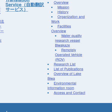
Overview
Service（自動翻訳
ー
Mission
サービス）
究
History
Organization and
湖流
Work
ー
Facilities
デー
Overview
Water quality
布
research vessel
Biwakaze
Remotely
Operated Vehicle
(ROV)
Research List
List of Publications
Overview of Lake
Biwa
Environmental
information room
Access and Contact