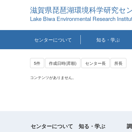
滋賀県琵琶湖環境科学研究セ
Lake Biwa Environmental Research Institu
センターについて
知る・学ぶ
センターの概要
目標および計画
共同研究など
環境情報室
不正行為防止への取
アクセス・お問い合
お知らせ
新着コンテンツ
センターの使命
沿革
組織と業務
研究担当職員紹介
設備紹介
研究一覧
公表論文等
琵琶湖の概要
滋賀の大気
研究・技術分科会
やってみよう！実
琵琶湖の全層循環そ
YouTubeコンテンツ
り組み
わせ
験！
の影響
5件
作成日時(昇順)
センター長
所長
コンテンツがありません。
センターについて
知る・学ぶ
調