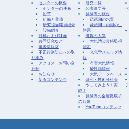
センターの概要
研究一覧
センターの使命
公表論文等
沿革
琵琶湖の概要
組織と業務
琵琶湖の水質
研究担当職員紹介
琵琶湖・内湖の生
設備紹介
態系
目標および計画
滋賀の大気
共同研究など
大気汚染常時監視
環境情報室
測定
不正行為防止への取
光化学スモッグ情
り組み
報
アクセス・お問い合
有害大気情報
わせ
酸性雨情報
お知らせ
大気データベース
新着コンテンツ
研究・技術分科会
やってみよう！実
験！
琵琶湖の全層循環そ
の影響
YouTubeコンテンツ