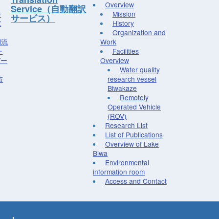
Overview
Service（自動翻訳
ー
Mission
サービス）
究
History
Organization and
湖流
Work
ー
Facilities
デー
Overview
Water quality
布
research vessel
Biwakaze
Remotely
Operated Vehicle
(ROV)
Research List
List of Publications
Overview of Lake
Biwa
Environmental
information room
Access and Contact