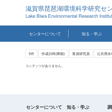
滋賀県琵琶湖環境科学研究セ
Lake Biwa Environmental Research Institu
センターについて
知る・学ぶ
センターの概要
目標および計画
共同研究など
環境情報室
不正行為防止への取
アクセス・お問い合
お知らせ
新着コンテンツ
センターの使命
沿革
組織と業務
研究担当職員紹介
設備紹介
研究一覧
公表論文等
琵琶湖の概要
滋賀の大気
研究・技術分科会
やってみよう！実
琵琶湖の全層循環そ
YouTubeコンテンツ
り組み
わせ
験！
の影響
5件
作成日時(降順)
客員研究員
公共用水
コンテンツがありません。
センターについて
知る・学ぶ
調