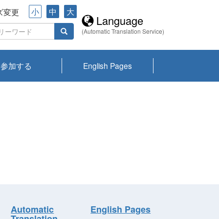
小
中
大
ズ変更
Language
(Automatic Translation Service)
参加する
English Pages
川プランクトン
県琵琶湖環境科
ーニュース び
報告書
会記録集・パン
ント情報
県生きものデー
なの外来生物調
なの調査
on
y
zation and
ties Overview
びわ湖みらい第42号_
びわ湖みらい第42号_
びわ湖みらい第43号_
びわ湖みらい第43号_
びわ湖セミナー
琵琶湖統合研究 研究
洞庭湖・びわ湖流域
センターの活動
県民データ
専門家データ
琵琶湖 生物分布マッ
Overview
Research List
List of Publications
Overview of Lake
Environmental
Access and Contact
果2026
究センターパン
みらい
ット
ンク
研究最前線
視点論点
研究最前線
視点論点
成果報告会
共同環境セミナー
プ
Biwa
information room
ット
Automatic
English Pages
Translation