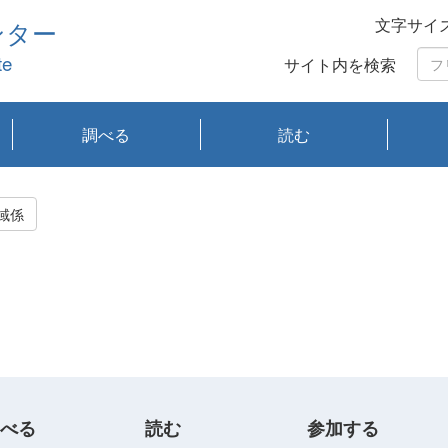
文字サイ
ンター
te
サイト内を検索
調べる
読む
琵琶湖の水質
琵琶湖・内湖の生態
大気汚染常時監視測
光化学スモッグ情報
有害大気情報
酸性雨情報
大気データベース
環境調査情報データ
プランクトン調査
アオコ調査
赤潮調査
琵琶湖流域オープン
大気汚染常時監視測
経月地点別検索
項目水深別調査
長期検索
プランクトン調査結
琵琶湖のプランクト
瀬田川プランクトン
琵琶湖流域オープン
琵琶湖流域オープン
琵琶湖流域オープン
琵琶湖流域オープン
琵琶湖流域オープン
琵琶湖流域オープン
文献検索
刊行物一覧
プランクトン図鑑
生物多様性画像デー
Water quality research
Remotely Operated
瀬田
滋賀
センタ
研究
研究
イベ
滋賀
みん
みん
Missi
Histor
Organi
Facili
系
定
ベース
データ
定結果等報告書
果検索
ン情報
調査結果
データ2020年度
データ2021年度
データ2022年度
データ2023年度
データ2024年度
データ2025年度
タベース
vessel Biwakaze
Vehicle (ROV)
調査結
学研
わ湖
フレ
タバ
査
Work
域係
フレ
べる
読む
参加する