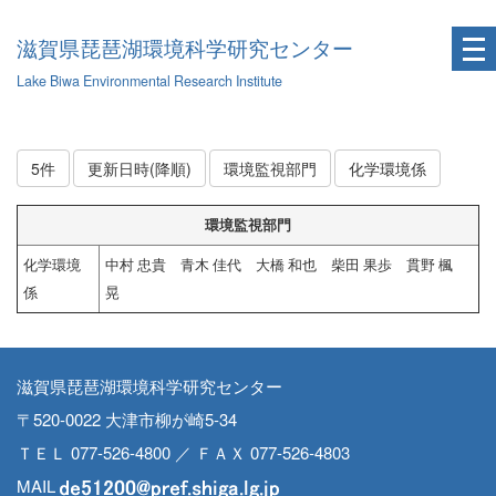
滋賀県琵琶湖環境科学研究センター
Lake Biwa Environmental Research Institute
5件
更新日時(降順)
環境監視部門
化学環境係
環境監視部門
化学環境
中村 忠貴 青木 佳代 大橋 和也 柴田 果歩 貫野 楓
係
晃
滋賀県琵琶湖環境科学研究センター
〒520-0022 大津市柳が崎5-34
ＴＥＬ 077-526-4800 ／ ＦＡＸ 077-526-4803
MAIL