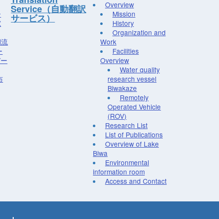
Overview
Service（自動翻訳
ー
Mission
サービス）
究
History
Organization and
湖流
Work
ー
Facilities
デー
Overview
Water quality
布
research vessel
Biwakaze
Remotely
Operated Vehicle
(ROV)
Research List
List of Publications
Overview of Lake
Biwa
Environmental
information room
Access and Contact