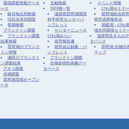
環境調査情報データ
文献検索
イベント情報
ベース
刊行物一覧
びわ湖セミナ
経月地点別検索
滋賀県琵琶湖環境
琵琶湖統合研
項目水深別調査
科学研究センターパ
研究成果報告会
長期検索
ンフレット
洞庭湖・びわ
プランクトン調査
センターニュース
域共同環境セミナ
プランクトン調査
びわ湖みらい
滋賀県生きもの
結果検索
研究報告書
タバンク
琵琶湖のプランク
研究会記録集・パ
琵琶湖 生物分
トン情報
ンフレット
マップ
瀬田川プランクト
プランクトン図鑑
ン調査結果
生物多様性画像デー
アオコ調査
タベース
赤潮調査
琵琶湖流域オープン
データ