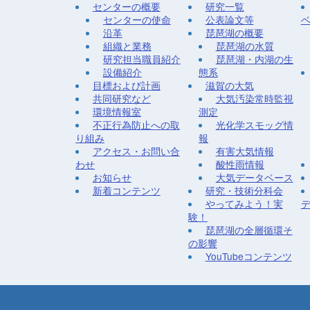
センターの概要
研究一覧
センターの使命
公表論文等
沿革
琵琶湖の概要
組織と業務
琵琶湖の水質
研究担当職員紹介
琵琶湖・内湖の生
設備紹介
態系
目標および計画
滋賀の大気
共同研究など
大気汚染常時監視
環境情報室
測定
不正行為防止への取
光化学スモッグ情
り組み
報
アクセス・お問い合
有害大気情報
わせ
酸性雨情報
お知らせ
大気データベース
新着コンテンツ
研究・技術分科会
やってみよう！実
験！
琵琶湖の全層循環そ
の影響
YouTubeコンテンツ