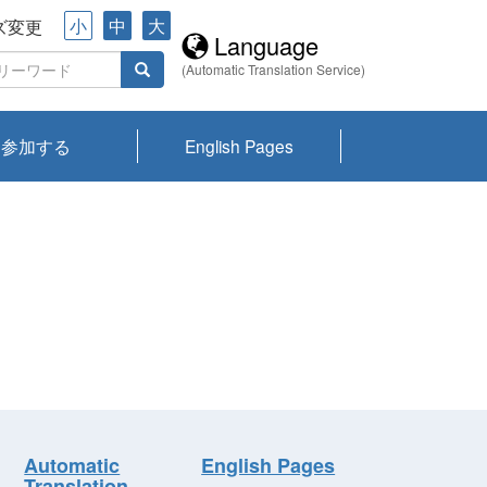
小
中
大
ズ変更
Language
(Automatic Translation Service)
参加する
English Pages
川プランクトン
県琵琶湖環境科
ーニュース び
報告書
会記録集・パン
ント情報
県生きものデー
なの外来生物調
なの調査
on
y
zation and
ties Overview
びわ湖みらい第42号_
びわ湖みらい第42号_
びわ湖みらい第43号_
びわ湖みらい第43号_
びわ湖セミナー
琵琶湖統合研究 研究
洞庭湖・びわ湖流域
センターの活動
県民データ
専門家データ
琵琶湖 生物分布マッ
Overview
Research List
List of Publications
Overview of Lake
Environmental
Access and Contact
果2026
究センターパン
みらい
ット
ンク
研究最前線
視点論点
研究最前線
視点論点
成果報告会
共同環境セミナー
プ
Biwa
information room
ット
Automatic
English Pages
Translation