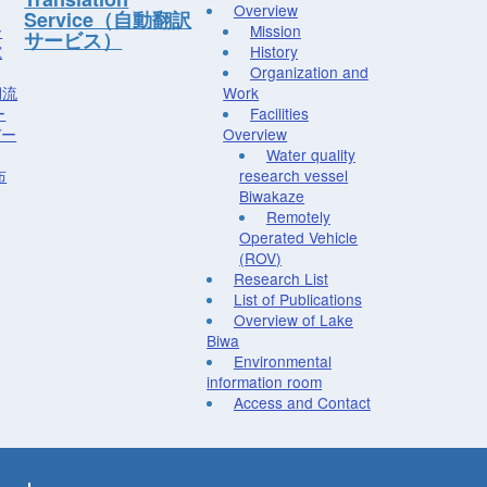
Overview
Service（自動翻訳
ー
Mission
サービス）
究
History
Organization and
湖流
Work
ー
Facilities
デー
Overview
Water quality
布
research vessel
Biwakaze
Remotely
Operated Vehicle
(ROV)
Research List
List of Publications
Overview of Lake
Biwa
Environmental
information room
Access and Contact