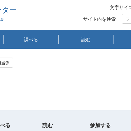
文字サイ
ンター
te
サイト内を検索
調べる
読む
琵琶湖の水質
琵琶湖・内湖の生態
大気汚染常時監視測
光化学スモッグ情報
有害大気情報
酸性雨情報
大気データベース
環境調査情報データ
プランクトン調査
アオコ調査
赤潮調査
琵琶湖流域オープン
大気汚染常時監視測
経月地点別検索
項目水深別調査
長期検索
プランクトン調査結
琵琶湖のプランクト
瀬田川プランクトン
琵琶湖流域オープン
琵琶湖流域オープン
琵琶湖流域オープン
琵琶湖流域オープン
琵琶湖流域オープン
琵琶湖流域オープン
文献検索
刊行物一覧
プランクトン図鑑
生物多様性画像デー
Water quality research
Remotely Operated
瀬田
滋賀
センタ
研究
研究
イベ
滋賀
みん
みん
Missi
Histor
Organi
Facili
系
定
ベース
データ
定結果等報告書
果検索
ン情報
調査結果
データ2020年度
データ2021年度
データ2022年度
データ2023年度
データ2024年度
データ2025年度
タベース
vessel Biwakaze
Vehicle (ROV)
調査結
学研
わ湖
フレ
タバ
査
Work
担当係
フレ
べる
読む
参加する