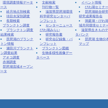
環境調査情報データ
文献検索
イベント情報
ベース
刊行物一覧
びわ湖セミナ
経月地点別検索
滋賀県琵琶湖環境
琵琶湖統合研
項目水深別調査
科学研究センターパ
研究成果報告会
長期検索
ンフレット
洞庭湖・びわ
プランクトン調査
センターニュース
域共同環境セミナ
プランクトン調査
びわ湖みらい
滋賀県生きもの
結果検索
研究報告書
タバンク
琵琶湖のプランク
研究会記録集・パ
琵琶湖 生物分
トン情報
ンフレット
マップ
瀬田川プランクト
プランクトン図鑑
ン調査結果
生物多様性画像デー
アオコ調査
タベース
赤潮調査
琵琶湖流域オープン
データ