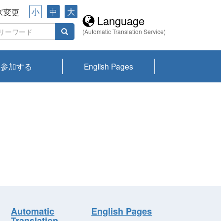
小
中
大
ズ変更
Language
(Automatic Translation Service)
参加する
English Pages
川プランクトン
県琵琶湖環境科
ーニュース び
報告書
会記録集・パン
ント情報
県生きものデー
なの外来生物調
なの調査
on
y
zation and
ties Overview
びわ湖みらい第42号_
びわ湖みらい第42号_
びわ湖みらい第43号_
びわ湖みらい第43号_
びわ湖セミナー
琵琶湖統合研究 研究
洞庭湖・びわ湖流域
センターの活動
県民データ
専門家データ
琵琶湖 生物分布マッ
Overview
Research List
List of Publications
Overview of Lake
Environmental
Access and Contact
果2026
究センターパン
みらい
ット
ンク
研究最前線
視点論点
研究最前線
視点論点
成果報告会
共同環境セミナー
プ
Biwa
information room
ット
Automatic
English Pages
Translation