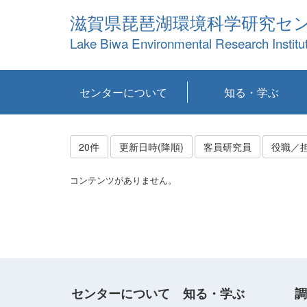
滋賀県琵琶湖環境科学研究セ
Lake Biwa Environmental Research Institu
センターについて
知る・学ぶ
センターの概要
目標および計画
共同研究など
環境情報室
不正行為防止への取
アクセス・お問い合
お知らせ
新着コンテンツ
センターの使命
沿革
組織と業務
研究担当職員紹介
設備紹介
研究一覧
公表論文等
琵琶湖の概要
滋賀の大気
研究・技術分科会
やってみよう！実
琵琶湖の全層循環そ
YouTubeコンテンツ
り組み
わせ
験！
の影響
20件
更新日時(降順)
客員研究員
役職／
コンテンツがありません。
センターについて
知る・学ぶ
調