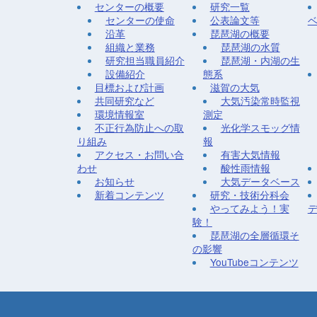
センターの概要
研究一覧
センターの使命
公表論文等
沿革
琵琶湖の概要
組織と業務
琵琶湖の水質
研究担当職員紹介
琵琶湖・内湖の生
設備紹介
態系
目標および計画
滋賀の大気
共同研究など
大気汚染常時監視
環境情報室
測定
不正行為防止への取
光化学スモッグ情
り組み
報
アクセス・お問い合
有害大気情報
わせ
酸性雨情報
お知らせ
大気データベース
新着コンテンツ
研究・技術分科会
やってみよう！実
験！
琵琶湖の全層循環そ
の影響
YouTubeコンテンツ