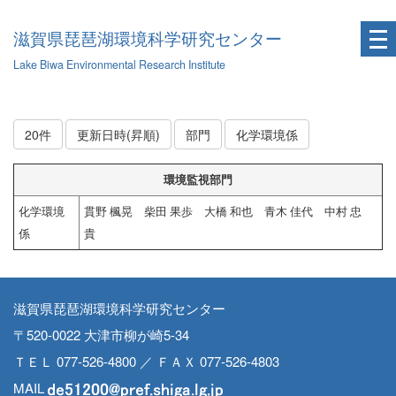
滋賀県琵琶湖環境科学研究センター
Lake Biwa Environmental Research Institute
20件
更新日時(昇順)
部門
化学環境係
環境監視部門
化学環境
貫野 楓晃 柴田 果歩 大橋 和也 青木 佳代 中村 忠
係
貴
滋賀県琵琶湖環境科学研究センター
〒520-0022 大津市柳が崎5-34
ＴＥＬ 077-526-4800 ／ ＦＡＸ 077-526-4803
MAIL