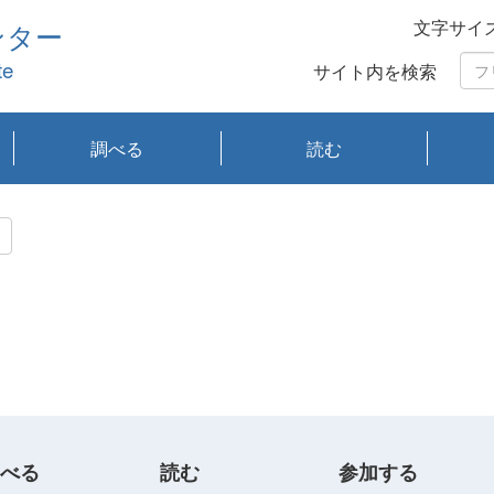
文字サイ
ンター
te
サイト内を検索
調べる
読む
琵琶湖の水質
琵琶湖・内湖の生態
大気汚染常時監視測
光化学スモッグ情報
有害大気情報
酸性雨情報
大気データベース
環境調査情報データ
プランクトン調査
アオコ調査
赤潮調査
琵琶湖流域オープン
大気汚染常時監視測
経月地点別検索
項目水深別調査
長期検索
プランクトン調査結
琵琶湖のプランクト
瀬田川プランクトン
琵琶湖流域オープン
琵琶湖流域オープン
琵琶湖流域オープン
琵琶湖流域オープン
琵琶湖流域オープン
琵琶湖流域オープン
文献検索
刊行物一覧
プランクトン図鑑
生物多様性画像デー
Water quality research
Remotely Operated
瀬田
滋賀
センタ
研究
研究
イベ
滋賀
みん
みん
Missi
Histor
Organi
Facili
系
定
ベース
データ
定結果等報告書
果検索
ン情報
調査結果
データ2020年度
データ2021年度
データ2022年度
データ2023年度
データ2024年度
データ2025年度
タベース
vessel Biwakaze
Vehicle (ROV)
調査結
学研
わ湖
フレ
タバ
査
Work
フレ
べる
読む
参加する