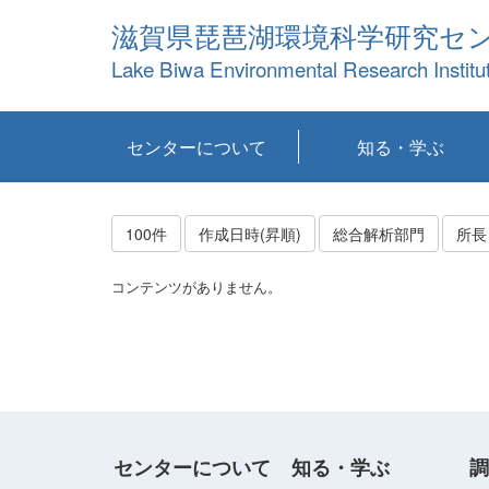
滋賀県琵琶湖環境科学研究セ
Lake Biwa Environmental Research Institu
センターについて
知る・学ぶ
センターの概要
目標および計画
共同研究など
環境情報室
不正行為防止への取
アクセス・お問い合
お知らせ
新着コンテンツ
センターの使命
沿革
組織と業務
研究担当職員紹介
設備紹介
研究一覧
公表論文等
琵琶湖の概要
滋賀の大気
研究・技術分科会
やってみよう！実
琵琶湖の全層循環そ
YouTubeコンテンツ
り組み
わせ
験！
の影響
100件
作成日時(昇順)
総合解析部門
所長
コンテンツがありません。
センターについて
知る・学ぶ
調