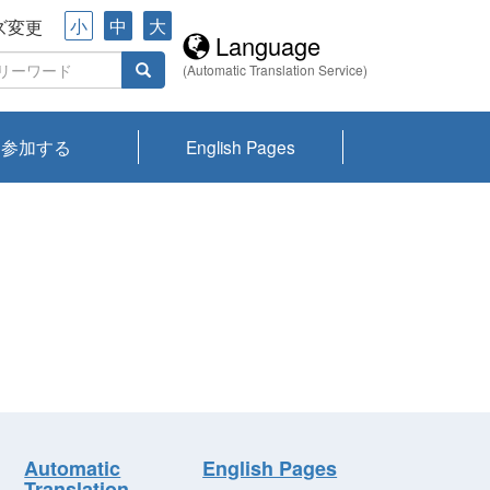
小
中
大
ズ変更
Language
(Automatic Translation Service)
参加する
English Pages
川プランクトン
県琵琶湖環境科
ーニュース び
報告書
会記録集・パン
ント情報
県生きものデー
なの外来生物調
なの調査
on
y
zation and
ties Overview
びわ湖みらい第42号_
びわ湖みらい第42号_
びわ湖みらい第43号_
びわ湖みらい第43号_
びわ湖セミナー
琵琶湖統合研究 研究
洞庭湖・びわ湖流域
センターの活動
県民データ
専門家データ
琵琶湖 生物分布マッ
Overview
Research List
List of Publications
Overview of Lake
Environmental
Access and Contact
果2026
究センターパン
みらい
ット
ンク
研究最前線
視点論点
研究最前線
視点論点
成果報告会
共同環境セミナー
プ
Biwa
information room
ット
Automatic
English Pages
Translation