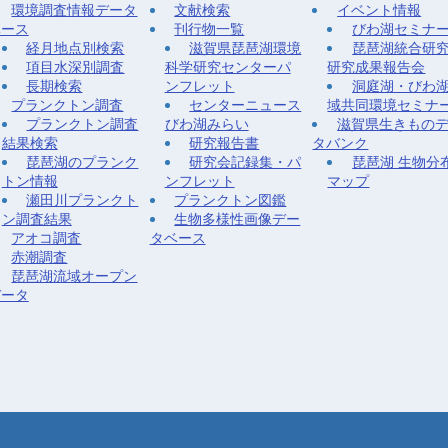
環境調査情報データ
文献検索
イベント情報
ベース
刊行物一覧
びわ湖セミナ
経月地点別検索
滋賀県琵琶湖環境
琵琶湖統合研
項目水深別調査
科学研究センターパ
研究成果報告会
長期検索
ンフレット
洞庭湖・びわ
プランクトン調査
センターニュース
域共同環境セミナ
プランクトン調査
びわ湖みらい
滋賀県生きもの
結果検索
研究報告書
タバンク
琵琶湖のプランク
研究会記録集・パ
琵琶湖 生物分
トン情報
ンフレット
マップ
瀬田川プランクト
プランクトン図鑑
ン調査結果
生物多様性画像デー
アオコ調査
タベース
赤潮調査
琵琶湖流域オープン
データ