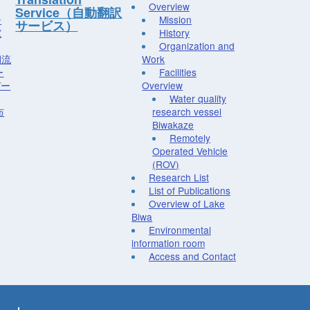
Overview
Service（自動翻訳
ー
Mission
サービス）
究
History
Organization and
湖流
Work
ー
Facilities
デー
Overview
Water quality
布
research vessel
Biwakaze
Remotely
Operated Vehicle
(ROV)
Research List
List of Publications
Overview of Lake
Biwa
Environmental
information room
Access and Contact