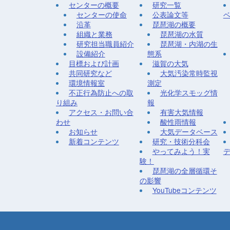
センターの概要
研究一覧
センターの使命
公表論文等
沿革
琵琶湖の概要
組織と業務
琵琶湖の水質
研究担当職員紹介
琵琶湖・内湖の生
設備紹介
態系
目標および計画
滋賀の大気
共同研究など
大気汚染常時監視
環境情報室
測定
不正行為防止への取
光化学スモッグ情
り組み
報
アクセス・お問い合
有害大気情報
わせ
酸性雨情報
お知らせ
大気データベース
新着コンテンツ
研究・技術分科会
やってみよう！実
験！
琵琶湖の全層循環そ
の影響
YouTubeコンテンツ