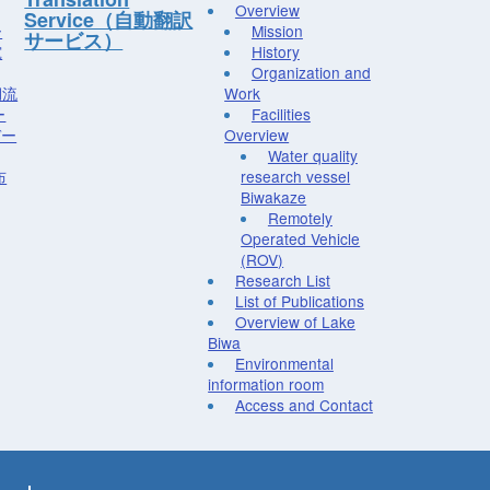
Overview
Service（自動翻訳
ー
Mission
サービス）
究
History
Organization and
湖流
Work
ー
Facilities
デー
Overview
Water quality
布
research vessel
Biwakaze
Remotely
Operated Vehicle
(ROV)
Research List
List of Publications
Overview of Lake
Biwa
Environmental
information room
Access and Contact