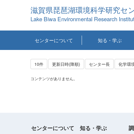
滋賀県琵琶湖環境科学研究セ
Lake Biwa Environmental Research Institu
センターについて
知る・学ぶ
センターの概要
目標および計画
共同研究など
環境情報室
不正行為防止への取
アクセス・お問い合
お知らせ
新着コンテンツ
センターの使命
沿革
組織と業務
研究担当職員紹介
設備紹介
研究一覧
公表論文等
琵琶湖の概要
滋賀の大気
研究・技術分科会
やってみよう！実
琵琶湖の全層循環そ
YouTubeコンテンツ
り組み
わせ
験！
の影響
10件
更新日時(降順)
センター長
化学環
コンテンツがありません。
センターについて
知る・学ぶ
調