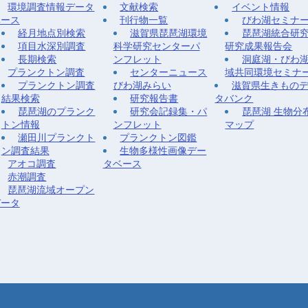
環境調査情報データ
文献検索
イベント情報
ベース
刊行物一覧
びわ湖セミナ
経月地点別検索
滋賀県琵琶湖環境
琵琶湖統合研
項目水深別調査
科学研究センターパ
研究成果報告会
長期検索
ンフレット
洞庭湖・びわ
プランクトン調査
センターニュース
域共同環境セミナ
プランクトン調査
びわ湖みらい
滋賀県生きもの
結果検索
研究報告書
タバンク
琵琶湖のプランク
研究会記録集・パ
琵琶湖 生物分
トン情報
ンフレット
マップ
瀬田川プランクト
プランクトン図鑑
ン調査結果
生物多様性画像デー
アオコ調査
タベース
赤潮調査
琵琶湖流域オープン
データ