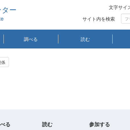
文字サイ
ンター
te
サイト内を検索
調べる
読む
琵琶湖の水質
琵琶湖・内湖の生態
大気汚染常時監視測
光化学スモッグ情報
有害大気情報
酸性雨情報
大気データベース
環境調査情報データ
プランクトン調査
アオコ調査
赤潮調査
琵琶湖流域オープン
大気汚染常時監視測
経月地点別検索
項目水深別調査
長期検索
プランクトン調査結
琵琶湖のプランクト
瀬田川プランクトン
琵琶湖流域オープン
琵琶湖流域オープン
琵琶湖流域オープン
琵琶湖流域オープン
琵琶湖流域オープン
琵琶湖流域オープン
文献検索
刊行物一覧
プランクトン図鑑
生物多様性画像デー
Water quality research
Remotely Operated
瀬田
滋賀
センタ
研究
研究
イベ
滋賀
みん
みん
Missi
Histor
Organi
Facili
系
定
ベース
データ
定結果等報告書
果検索
ン情報
調査結果
データ2020年度
データ2021年度
データ2022年度
データ2023年度
データ2024年度
データ2025年度
タベース
vessel Biwakaze
Vehicle (ROV)
調査結
学研
わ湖
フレ
タバ
査
Work
境係
フレ
べる
読む
参加する