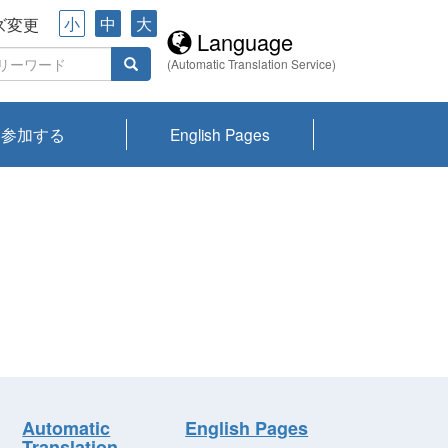
小
中
大
ズ変更
Language
(Automatic Translation Service)
参加する
English Pages
川プランクトン
県琵琶湖環境科
ーニュース び
報告書
会記録集・パン
ント情報
県生きものデー
なの外来生物調
なの調査
on
y
zation and
ties Overview
びわ湖みらい第42号_
びわ湖みらい第42号_
びわ湖みらい第43号_
びわ湖みらい第43号_
びわ湖セミナー
琵琶湖統合研究 研究
洞庭湖・びわ湖流域
センターの活動
県民データ
専門家データ
琵琶湖 生物分布マッ
Overview
Research List
List of Publications
Overview of Lake
Environmental
Access and Contact
果2026
究センターパン
みらい
ット
ンク
研究最前線
視点論点
研究最前線
視点論点
成果報告会
共同環境セミナー
プ
Biwa
information room
ット
Automatic
English Pages
Translation