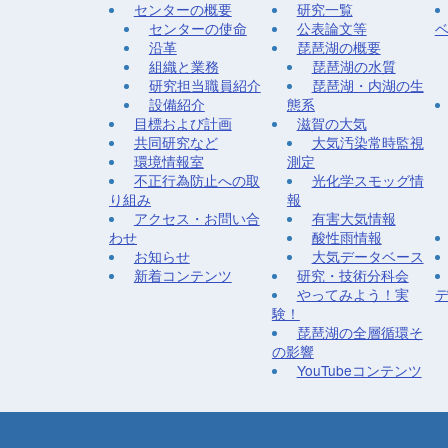
センターの概要
研究一覧
センターの使命
公表論文等
沿革
琵琶湖の概要
組織と業務
琵琶湖の水質
研究担当職員紹介
琵琶湖・内湖の生
設備紹介
態系
目標および計画
滋賀の大気
共同研究など
大気汚染常時監視
環境情報室
測定
不正行為防止への取
光化学スモッグ情
り組み
報
アクセス・お問い合
有害大気情報
わせ
酸性雨情報
お知らせ
大気データベース
新着コンテンツ
研究・技術分科会
やってみよう！実
験！
琵琶湖の全層循環そ
の影響
YouTubeコンテンツ