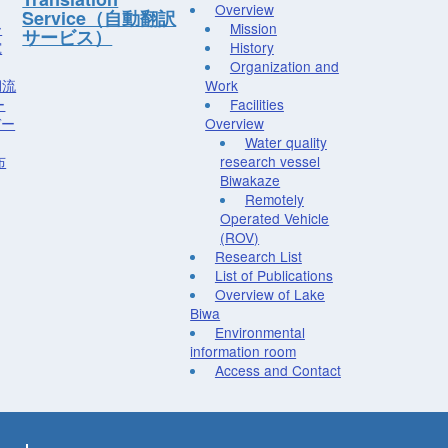
Overview
Service（自動翻訳
ー
Mission
サービス）
究
History
Organization and
湖流
Work
ー
Facilities
デー
Overview
Water quality
布
research vessel
Biwakaze
Remotely
Operated Vehicle
(ROV)
Research List
List of Publications
Overview of Lake
Biwa
Environmental
information room
Access and Contact