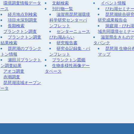
環境調査情報データ
文献検索
イベント情報
ベース
刊行物一覧
びわ湖セミナ
経月地点別検索
滋賀県琵琶湖環境
琵琶湖統合研
項目水深別調査
科学研究センターパ
研究成果報告会
長期検索
ンフレット
洞庭湖・びわ
プランクトン調査
センターニュース
域共同環境セミナ
プランクトン調査
びわ湖みらい
滋賀県生きもの
結果検索
研究報告書
タバンク
琵琶湖のプランク
研究会記録集・パ
琵琶湖 生物分
トン情報
ンフレット
マップ
瀬田川プランクト
プランクトン図鑑
ン調査結果
生物多様性画像デー
アオコ調査
タベース
赤潮調査
琵琶湖流域オープン
データ