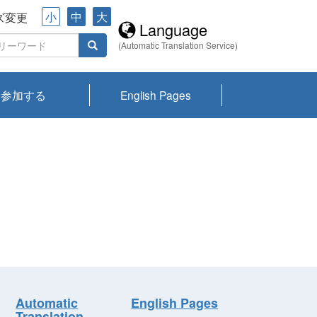
小
中
大
ズ変更
Language
(Automatic Translation Service)
参加する
English Pages
川プランクトン
県琵琶湖環境科
ーニュース び
報告書
会記録集・パン
ント情報
県生きものデー
なの外来生物調
なの調査
on
y
zation and
ties Overview
びわ湖みらい第42号_
びわ湖みらい第42号_
びわ湖みらい第43号_
びわ湖みらい第43号_
びわ湖セミナー
琵琶湖統合研究 研究
洞庭湖・びわ湖流域
センターの活動
県民データ
専門家データ
琵琶湖 生物分布マッ
Overview
Research List
List of Publications
Overview of Lake
Environmental
Access and Contact
果2026
究センターパン
みらい
ット
ンク
研究最前線
視点論点
研究最前線
視点論点
成果報告会
共同環境セミナー
プ
Biwa
information room
ット
Automatic
English Pages
Translation