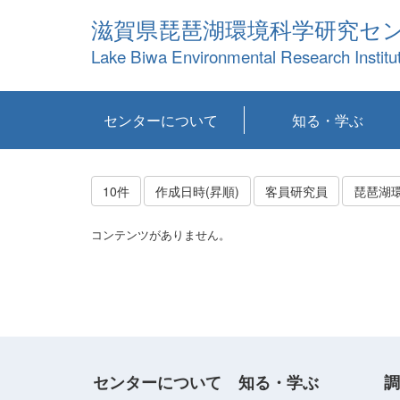
滋賀県琵琶湖環境科学研究セ
Lake Biwa Environmental Research Institu
センターについて
知る・学ぶ
センターの概要
目標および計画
共同研究など
環境情報室
不正行為防止への取
アクセス・お問い合
お知らせ
新着コンテンツ
センターの使命
沿革
組織と業務
研究担当職員紹介
設備紹介
研究一覧
公表論文等
琵琶湖の概要
滋賀の大気
研究・技術分科会
やってみよう！実
琵琶湖の全層循環そ
YouTubeコンテンツ
り組み
わせ
験！
の影響
10件
作成日時(昇順)
客員研究員
琵琶湖
コンテンツがありません。
センターについて
知る・学ぶ
調