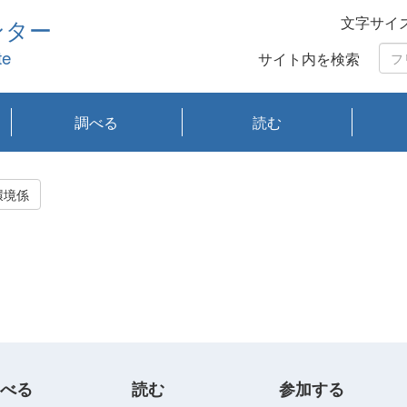
文字サイ
ンター
te
サイト内を検索
調べる
読む
琵琶湖の水質
琵琶湖・内湖の生態
大気汚染常時監視測
光化学スモッグ情報
有害大気情報
酸性雨情報
大気データベース
環境調査情報データ
プランクトン調査
アオコ調査
赤潮調査
琵琶湖流域オープン
大気汚染常時監視測
経月地点別検索
項目水深別調査
長期検索
プランクトン調査結
琵琶湖のプランクト
瀬田川プランクトン
琵琶湖流域オープン
琵琶湖流域オープン
琵琶湖流域オープン
琵琶湖流域オープン
琵琶湖流域オープン
琵琶湖流域オープン
文献検索
刊行物一覧
プランクトン図鑑
生物多様性画像デー
Water quality research
Remotely Operated
瀬田
滋賀
センタ
研究
研究
イベ
滋賀
みん
みん
Missi
Histor
Organi
Facili
系
定
ベース
データ
定結果等報告書
果検索
ン情報
調査結果
データ2020年度
データ2021年度
データ2022年度
データ2023年度
データ2024年度
データ2025年度
タベース
vessel Biwakaze
Vehicle (ROV)
調査結
学研
わ湖
フレ
タバ
査
Work
環境係
フレ
べる
読む
参加する