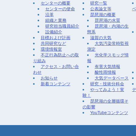
センターの概要
研究一覧
センターの使命
公表論文等
沿革
琵琶湖の概要
組織と業務
琵琶湖の水質
研究担当職員紹介
琵琶湖・内湖の生
設備紹介
態系
目標および計画
滋賀の大気
共同研究など
大気汚染常時監視
環境情報室
測定
不正行為防止への取
光化学スモッグ情
り組み
報
アクセス・お問い合
有害大気情報
わせ
酸性雨情報
お知らせ
大気データベース
新着コンテンツ
研究・技術分科会
やってみよう！実
験！
琵琶湖の全層循環そ
の影響
YouTubeコンテンツ