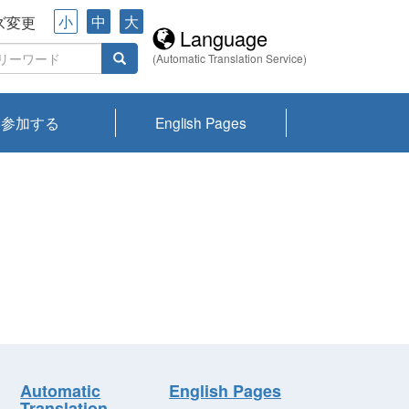
小
中
大
ズ変更
Language
(Automatic Translation Service)
参加する
English Pages
川プランクトン
県琵琶湖環境科
ーニュース び
報告書
会記録集・パン
ント情報
県生きものデー
なの外来生物調
なの調査
on
y
zation and
ties Overview
びわ湖みらい第42号_
びわ湖みらい第42号_
びわ湖みらい第43号_
びわ湖みらい第43号_
びわ湖セミナー
琵琶湖統合研究 研究
洞庭湖・びわ湖流域
センターの活動
県民データ
専門家データ
琵琶湖 生物分布マッ
Overview
Research List
List of Publications
Overview of Lake
Environmental
Access and Contact
果2026
究センターパン
みらい
ット
ンク
研究最前線
視点論点
研究最前線
視点論点
成果報告会
共同環境セミナー
プ
Biwa
information room
ット
Automatic
English Pages
Translation