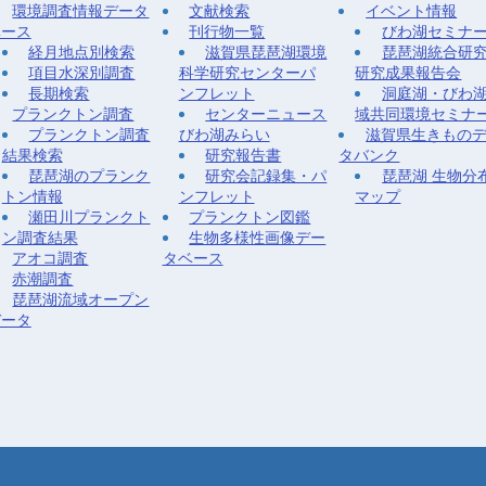
環境調査情報データ
文献検索
イベント情報
ベース
刊行物一覧
びわ湖セミナ
経月地点別検索
滋賀県琵琶湖環境
琵琶湖統合研
項目水深別調査
科学研究センターパ
研究成果報告会
長期検索
ンフレット
洞庭湖・びわ
プランクトン調査
センターニュース
域共同環境セミナ
プランクトン調査
びわ湖みらい
滋賀県生きもの
結果検索
研究報告書
タバンク
琵琶湖のプランク
研究会記録集・パ
琵琶湖 生物分
トン情報
ンフレット
マップ
瀬田川プランクト
プランクトン図鑑
ン調査結果
生物多様性画像デー
アオコ調査
タベース
赤潮調査
琵琶湖流域オープン
データ