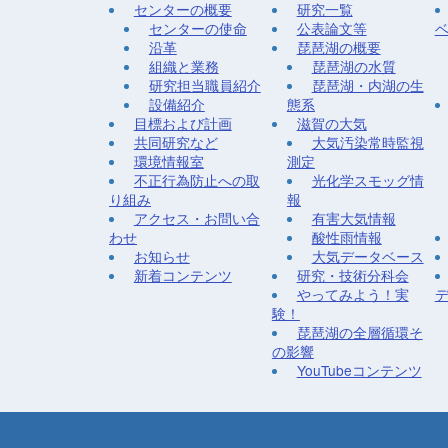
センターの概要
研究一覧
センターの使命
公表論文等
沿革
琵琶湖の概要
組織と業務
琵琶湖の水質
研究担当職員紹介
琵琶湖・内湖の生
設備紹介
態系
目標および計画
滋賀の大気
共同研究など
大気汚染常時監視
環境情報室
測定
不正行為防止への取
光化学スモッグ情
り組み
報
アクセス・お問い合
有害大気情報
わせ
酸性雨情報
お知らせ
大気データベース
新着コンテンツ
研究・技術分科会
やってみよう！実
験！
琵琶湖の全層循環そ
の影響
YouTubeコンテンツ