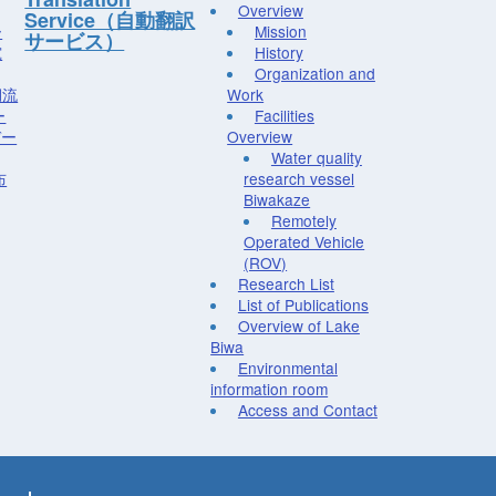
Overview
Service（自動翻訳
ー
Mission
サービス）
究
History
Organization and
湖流
Work
ー
Facilities
デー
Overview
Water quality
布
research vessel
Biwakaze
Remotely
Operated Vehicle
(ROV)
Research List
List of Publications
Overview of Lake
Biwa
Environmental
information room
Access and Contact