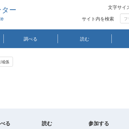
文字サイ
ンター
te
サイト内を検索
調べる
読む
琵琶湖の水質
琵琶湖・内湖の生態
大気汚染常時監視測
光化学スモッグ情報
有害大気情報
酸性雨情報
大気データベース
環境調査情報データ
プランクトン調査
アオコ調査
赤潮調査
琵琶湖流域オープン
大気汚染常時監視測
経月地点別検索
項目水深別調査
長期検索
プランクトン調査結
琵琶湖のプランクト
瀬田川プランクトン
琵琶湖流域オープン
琵琶湖流域オープン
琵琶湖流域オープン
琵琶湖流域オープン
琵琶湖流域オープン
琵琶湖流域オープン
文献検索
刊行物一覧
プランクトン図鑑
生物多様性画像デー
Water quality research
Remotely Operated
瀬田
滋賀
センタ
研究
研究
イベ
滋賀
みん
みん
Missi
Histor
Organi
Facili
系
定
ベース
データ
定結果等報告書
果検索
ン情報
調査結果
データ2020年度
データ2021年度
データ2022年度
データ2023年度
データ2024年度
データ2025年度
タベース
vessel Biwakaze
Vehicle (ROV)
調査結
学研
わ湖
フレ
タバ
査
Work
水域係
フレ
べる
読む
参加する