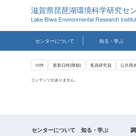
滋賀県琵琶湖環境科学研究セ
Lake Biwa Environmental Research Institu
センターについて
知る・学ぶ
センターの概要
目標および計画
共同研究など
環境情報室
不正行為防止への取
アクセス・お問い合
お知らせ
新着コンテンツ
センターの使命
沿革
組織と業務
研究担当職員紹介
設備紹介
研究一覧
公表論文等
琵琶湖の概要
滋賀の大気
研究・技術分科会
やってみよう！実
琵琶湖の全層循環そ
YouTubeコンテンツ
り組み
わせ
験！
の影響
10件
更新日時(降順)
客員研究員
公共用
コンテンツがありません。
センターについて
知る・学ぶ
調