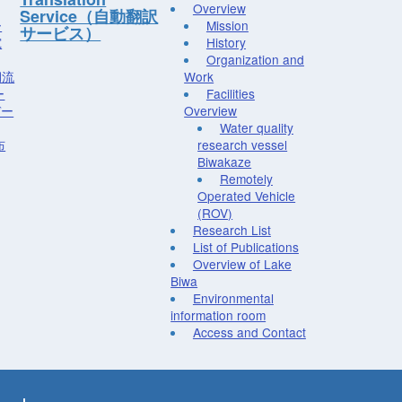
Overview
Service（自動翻訳
ー
Mission
サービス）
究
History
Organization and
湖流
Work
ー
Facilities
デー
Overview
Water quality
布
research vessel
Biwakaze
Remotely
Operated Vehicle
(ROV)
Research List
List of Publications
Overview of Lake
Biwa
Environmental
information room
Access and Contact