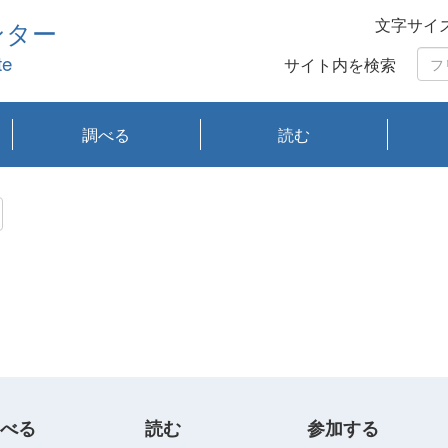
文字サイ
ンター
te
サイト内を検索
調べる
読む
琵琶湖の水質
琵琶湖・内湖の生態
大気汚染常時監視測
光化学スモッグ情報
有害大気情報
酸性雨情報
大気データベース
環境調査情報データ
プランクトン調査
アオコ調査
赤潮調査
琵琶湖流域オープン
大気汚染常時監視測
経月地点別検索
項目水深別調査
長期検索
プランクトン調査結
琵琶湖のプランクト
瀬田川プランクトン
琵琶湖流域オープン
琵琶湖流域オープン
琵琶湖流域オープン
琵琶湖流域オープン
琵琶湖流域オープン
琵琶湖流域オープン
文献検索
刊行物一覧
プランクトン図鑑
生物多様性画像デー
Water quality research
Remotely Operated
瀬田
滋賀
センタ
研究
研究
イベ
滋賀
みん
みん
Missi
Histor
Organi
Facili
系
定
ベース
データ
定結果等報告書
果検索
ン情報
調査結果
データ2020年度
データ2021年度
データ2022年度
データ2023年度
データ2024年度
データ2025年度
タベース
vessel Biwakaze
Vehicle (ROV)
調査結
学研
わ湖
フレ
タバ
査
Work
フレ
べる
読む
参加する