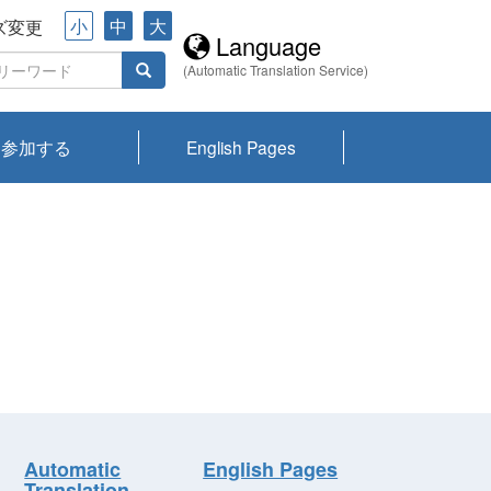
小
中
大
ズ変更
Language
(Automatic Translation Service)
参加する
English Pages
川プランクトン
県琵琶湖環境科
ーニュース び
報告書
会記録集・パン
ント情報
県生きものデー
なの外来生物調
なの調査
on
y
zation and
ties Overview
びわ湖みらい第42号_
びわ湖みらい第42号_
びわ湖みらい第43号_
びわ湖みらい第43号_
びわ湖セミナー
琵琶湖統合研究 研究
洞庭湖・びわ湖流域
センターの活動
県民データ
専門家データ
琵琶湖 生物分布マッ
Overview
Research List
List of Publications
Overview of Lake
Environmental
Access and Contact
果2026
究センターパン
みらい
ット
ンク
研究最前線
視点論点
研究最前線
視点論点
成果報告会
共同環境セミナー
プ
Biwa
information room
ット
Automatic
English Pages
Translation