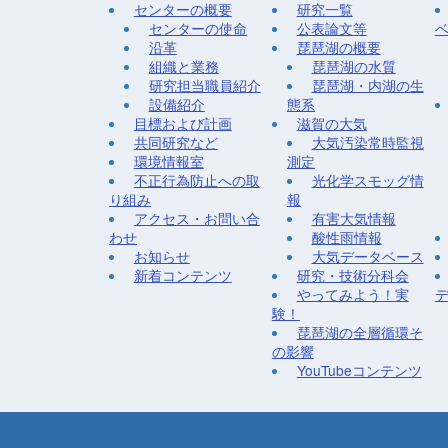
センターの概要
研究一覧
センターの使命
公表論文等
沿革
琵琶湖の概要
組織と業務
琵琶湖の水質
研究担当職員紹介
琵琶湖・内湖の生
設備紹介
態系
目標および計画
滋賀の大気
共同研究など
大気汚染常時監視
環境情報室
測定
不正行為防止への取
光化学スモッグ情
り組み
報
アクセス・お問い合
有害大気情報
わせ
酸性雨情報
お知らせ
大気データベース
新着コンテンツ
研究・技術分科会
やってみよう！実
験！
琵琶湖の全層循環そ
の影響
YouTubeコンテンツ