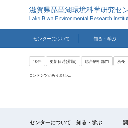
滋賀県琵琶湖環境科学研究セ
Lake Biwa Environmental Research Institu
センターについて
知る・学ぶ
センターの概要
目標および計画
共同研究など
環境情報室
不正行為防止への取
アクセス・お問い合
お知らせ
新着コンテンツ
センターの使命
沿革
組織と業務
研究担当職員紹介
設備紹介
研究一覧
公表論文等
琵琶湖の概要
滋賀の大気
研究・技術分科会
やってみよう！実
琵琶湖の全層循環そ
YouTubeコンテンツ
り組み
わせ
験！
の影響
10件
更新日時(昇順)
総合解析部門
所長
コンテンツがありません。
センターについて
知る・学ぶ
調