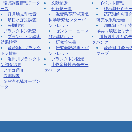
環境調査情報データ
文献検索
イベント情報
ベース
刊行物一覧
びわ湖セミナ
経月地点別検索
滋賀県琵琶湖環境
琵琶湖統合研
項目水深別調査
科学研究センターパ
研究成果報告会
長期検索
ンフレット
洞庭湖・びわ
プランクトン調査
センターニュース
域共同環境セミナ
プランクトン調査
びわ湖みらい
滋賀県生きもの
結果検索
研究報告書
タバンク
琵琶湖のプランク
研究会記録集・パ
琵琶湖 生物分
トン情報
ンフレット
マップ
瀬田川プランクト
プランクトン図鑑
ン調査結果
生物多様性画像デー
アオコ調査
タベース
赤潮調査
琵琶湖流域オープン
データ