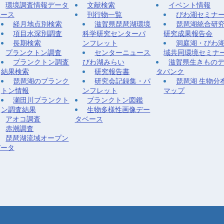
環境調査情報データ
文献検索
イベント情報
ベース
刊行物一覧
びわ湖セミナ
経月地点別検索
滋賀県琵琶湖環境
琵琶湖統合研
項目水深別調査
科学研究センターパ
研究成果報告会
長期検索
ンフレット
洞庭湖・びわ
プランクトン調査
センターニュース
域共同環境セミナ
プランクトン調査
びわ湖みらい
滋賀県生きもの
結果検索
研究報告書
タバンク
琵琶湖のプランク
研究会記録集・パ
琵琶湖 生物分
トン情報
ンフレット
マップ
瀬田川プランクト
プランクトン図鑑
ン調査結果
生物多様性画像デー
アオコ調査
タベース
赤潮調査
琵琶湖流域オープン
データ