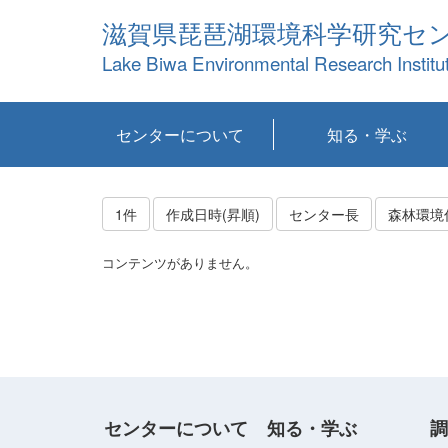
滋賀県琵琶湖環境科学研究セ
Lake Biwa Environmental Research Institu
センターについて
知る・学ぶ
センターの概要
目標および計画
共同研究など
環境情報室
不正行為防止への取
アクセス・お問い合
お知らせ
新着コンテンツ
センターの使命
沿革
組織と業務
研究担当職員紹介
設備紹介
研究一覧
公表論文等
琵琶湖の概要
滋賀の大気
研究・技術分科会
やってみよう！実
琵琶湖の全層循環そ
YouTubeコンテンツ
り組み
わせ
験！
の影響
1件
作成日時(昇順)
センター長
森林環境
コンテンツがありません。
センターについて
知る・学ぶ
調