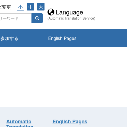
小
中
大
ズ変更
Language
(Automatic Translation Service)
参加する
English Pages
川プランクトン
県琵琶湖環境科
ーニュース び
報告書
会記録集・パン
ント情報
県生きものデー
なの外来生物調
なの調査
on
y
zation and
ties Overview
びわ湖みらい第42号_
びわ湖みらい第42号_
びわ湖みらい第43号_
びわ湖みらい第43号_
びわ湖セミナー
琵琶湖統合研究 研究
洞庭湖・びわ湖流域
センターの活動
県民データ
専門家データ
琵琶湖 生物分布マッ
Overview
Research List
List of Publications
Overview of Lake
Environmental
Access and Contact
果2026
究センターパン
みらい
ット
ンク
研究最前線
視点論点
研究最前線
視点論点
成果報告会
共同環境セミナー
プ
Biwa
information room
ット
Automatic
English Pages
Translation