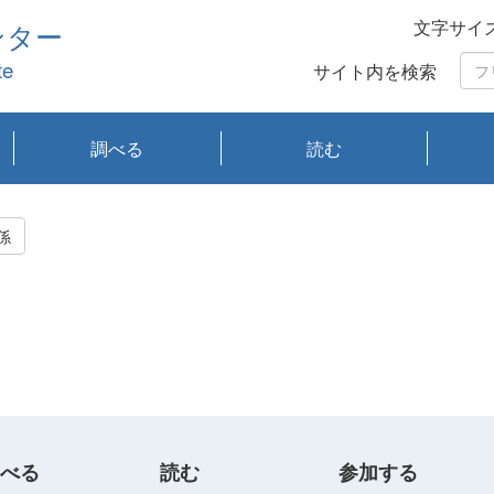
文字サイ
ンター
te
サイト内を検索
調べる
読む
琵琶湖の水質
琵琶湖・内湖の生態
大気汚染常時監視測
光化学スモッグ情報
有害大気情報
酸性雨情報
大気データベース
環境調査情報データ
プランクトン調査
アオコ調査
赤潮調査
琵琶湖流域オープン
大気汚染常時監視測
経月地点別検索
項目水深別調査
長期検索
プランクトン調査結
琵琶湖のプランクト
瀬田川プランクトン
琵琶湖流域オープン
琵琶湖流域オープン
琵琶湖流域オープン
琵琶湖流域オープン
琵琶湖流域オープン
琵琶湖流域オープン
文献検索
刊行物一覧
プランクトン図鑑
生物多様性画像デー
Water quality research
Remotely Operated
瀬田
滋賀
センタ
研究
研究
イベ
滋賀
みん
みん
Missi
Histor
Organi
Facili
系
定
ベース
データ
定結果等報告書
果検索
ン情報
調査結果
データ2020年度
データ2021年度
データ2022年度
データ2023年度
データ2024年度
データ2025年度
タベース
vessel Biwakaze
Vehicle (ROV)
調査結
学研
わ湖
フレ
タバ
査
Work
係
フレ
べる
読む
参加する