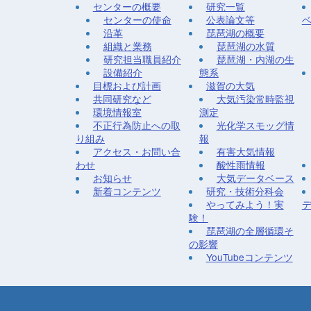
センターの概要
研究一覧
センターの使命
公表論文等
沿革
琵琶湖の概要
組織と業務
琵琶湖の水質
研究担当職員紹介
琵琶湖・内湖の生
設備紹介
態系
目標および計画
滋賀の大気
共同研究など
大気汚染常時監視
環境情報室
測定
不正行為防止への取
光化学スモッグ情
り組み
報
アクセス・お問い合
有害大気情報
わせ
酸性雨情報
お知らせ
大気データベース
新着コンテンツ
研究・技術分科会
やってみよう！実
験！
琵琶湖の全層循環そ
の影響
YouTubeコンテンツ