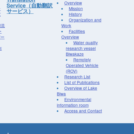
Overview
Service（自動翻訳
ー
Mission
サービス）
究
History
Organization and
湖流
Work
ー
Facilities
デー
Overview
Water quality
布
research vessel
Biwakaze
Remotely
Operated Vehicle
(ROV)
Research List
List of Publications
Overview of Lake
Biwa
Environmental
information room
Access and Contact