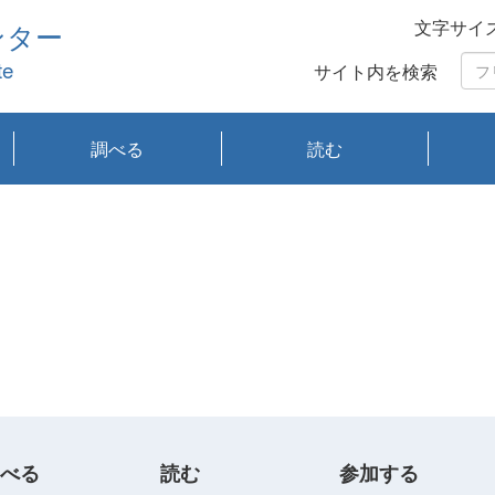
文字サイ
ンター
te
サイト内を検索
調べる
読む
琵琶湖の水質
琵琶湖・内湖の生態
大気汚染常時監視測
光化学スモッグ情報
有害大気情報
酸性雨情報
大気データベース
環境調査情報データ
プランクトン調査
アオコ調査
赤潮調査
琵琶湖流域オープン
大気汚染常時監視測
経月地点別検索
項目水深別調査
長期検索
プランクトン調査結
琵琶湖のプランクト
瀬田川プランクトン
琵琶湖流域オープン
琵琶湖流域オープン
琵琶湖流域オープン
琵琶湖流域オープン
琵琶湖流域オープン
琵琶湖流域オープン
文献検索
刊行物一覧
プランクトン図鑑
生物多様性画像デー
Water quality research
Remotely Operated
瀬田
滋賀
センタ
研究
研究
イベ
滋賀
みん
みん
Missi
Histor
Organi
Facili
系
定
ベース
データ
定結果等報告書
果検索
ン情報
調査結果
データ2020年度
データ2021年度
データ2022年度
データ2023年度
データ2024年度
データ2025年度
タベース
vessel Biwakaze
Vehicle (ROV)
調査結
学研
わ湖
フレ
タバ
査
Work
フレ
べる
読む
参加する