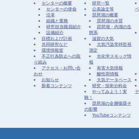
センターの概要
研究一覧
センターの使命
公表論文等
沿革
琵琶湖の概要
組織と業務
琵琶湖の水質
研究担当職員紹介
琵琶湖・内湖の生
設備紹介
態系
目標および計画
滋賀の大気
共同研究など
大気汚染常時監視
環境情報室
測定
不正行為防止への取
光化学スモッグ情
り組み
報
アクセス・お問い合
有害大気情報
わせ
酸性雨情報
お知らせ
大気データベース
新着コンテンツ
研究・技術分科会
やってみよう！実
験！
琵琶湖の全層循環そ
の影響
YouTubeコンテンツ