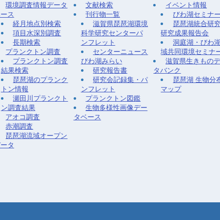
環境調査情報データ
文献検索
イベント情報
ベース
刊行物一覧
びわ湖セミナ
経月地点別検索
滋賀県琵琶湖環境
琵琶湖統合研
項目水深別調査
科学研究センターパ
研究成果報告会
長期検索
ンフレット
洞庭湖・びわ
プランクトン調査
センターニュース
域共同環境セミナ
プランクトン調査
びわ湖みらい
滋賀県生きもの
結果検索
研究報告書
タバンク
琵琶湖のプランク
研究会記録集・パ
琵琶湖 生物分
トン情報
ンフレット
マップ
瀬田川プランクト
プランクトン図鑑
ン調査結果
生物多様性画像デー
アオコ調査
タベース
赤潮調査
琵琶湖流域オープン
データ