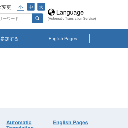
小
中
大
ズ変更
Language
(Automatic Translation Service)
参加する
English Pages
川プランクトン
県琵琶湖環境科
ーニュース び
報告書
会記録集・パン
ント情報
県生きものデー
なの外来生物調
なの調査
on
y
zation and
ties Overview
びわ湖みらい第42号_
びわ湖みらい第42号_
びわ湖みらい第43号_
びわ湖みらい第43号_
びわ湖セミナー
琵琶湖統合研究 研究
洞庭湖・びわ湖流域
センターの活動
県民データ
専門家データ
琵琶湖 生物分布マッ
Overview
Research List
List of Publications
Overview of Lake
Environmental
Access and Contact
果2026
究センターパン
みらい
ット
ンク
研究最前線
視点論点
研究最前線
視点論点
成果報告会
共同環境セミナー
プ
Biwa
information room
ット
Automatic
English Pages
Translation