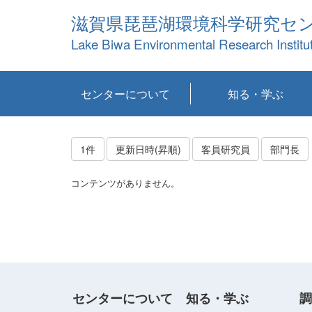
滋賀県琵琶湖環境科学研究セ
Lake Biwa Environmental Research Institu
センターについて
知る・学ぶ
センターの概要
目標および計画
共同研究など
環境情報室
不正行為防止への取
アクセス・お問い合
お知らせ
新着コンテンツ
センターの使命
沿革
組織と業務
研究担当職員紹介
設備紹介
研究一覧
公表論文等
琵琶湖の概要
滋賀の大気
研究・技術分科会
やってみよう！実
琵琶湖の全層循環そ
YouTubeコンテンツ
り組み
わせ
験！
の影響
1件
更新日時(昇順)
客員研究員
部門長
コンテンツがありません。
センターについて
知る・学ぶ
調