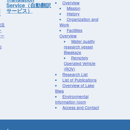
Overview
Service（自動翻訳
ー
Mission
サービス）
究
History
Organization and
湖流
Work
ー
Facilities
デー
Overview
Water quality
布
research vessel
Biwakaze
Remotely
Operated Vehicle
(ROV)
Research List
List of Publications
Overview of Lake
Biwa
Environmental
information room
Access and Contact