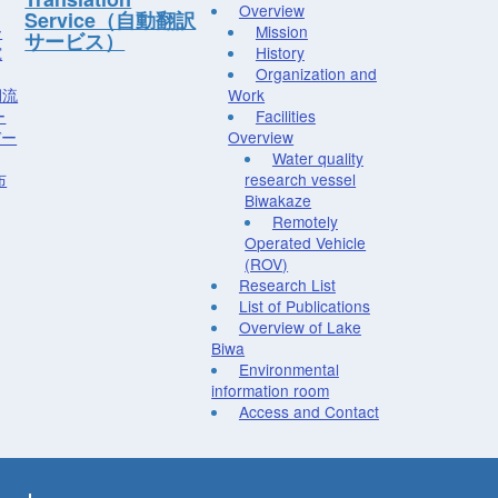
Overview
Service（自動翻訳
ー
Mission
サービス）
究
History
Organization and
湖流
Work
ー
Facilities
デー
Overview
Water quality
布
research vessel
Biwakaze
Remotely
Operated Vehicle
(ROV)
Research List
List of Publications
Overview of Lake
Biwa
Environmental
information room
Access and Contact