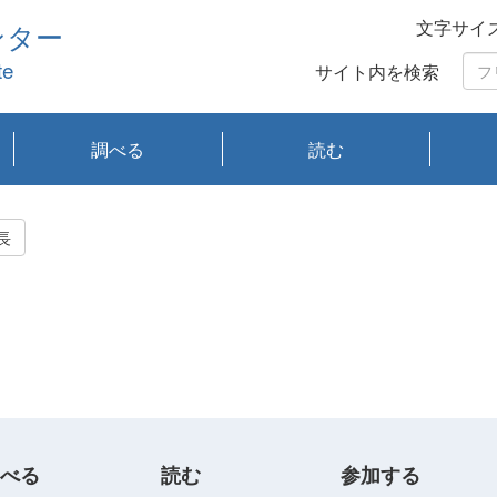
文字サイ
ンター
te
サイト内を検索
調べる
読む
琵琶湖の水質
琵琶湖・内湖の生態
大気汚染常時監視測
光化学スモッグ情報
有害大気情報
酸性雨情報
大気データベース
環境調査情報データ
プランクトン調査
アオコ調査
赤潮調査
琵琶湖流域オープン
大気汚染常時監視測
経月地点別検索
項目水深別調査
長期検索
プランクトン調査結
琵琶湖のプランクト
瀬田川プランクトン
琵琶湖流域オープン
琵琶湖流域オープン
琵琶湖流域オープン
琵琶湖流域オープン
琵琶湖流域オープン
琵琶湖流域オープン
文献検索
刊行物一覧
プランクトン図鑑
生物多様性画像デー
Water quality research
Remotely Operated
瀬田
滋賀
センタ
研究
研究
イベ
滋賀
みん
みん
Missi
Histor
Organi
Facili
系
定
ベース
データ
定結果等報告書
果検索
ン情報
調査結果
データ2020年度
データ2021年度
データ2022年度
データ2023年度
データ2024年度
データ2025年度
タベース
vessel Biwakaze
Vehicle (ROV)
調査結
学研
わ湖
フレ
タバ
査
Work
長
フレ
べる
読む
参加する