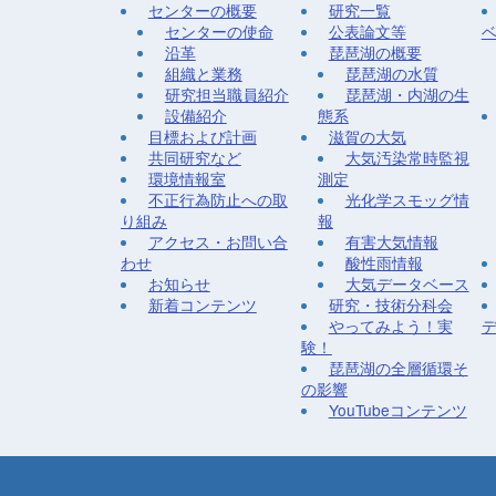
センターの概要
研究一覧
センターの使命
公表論文等
沿革
琵琶湖の概要
組織と業務
琵琶湖の水質
研究担当職員紹介
琵琶湖・内湖の生
設備紹介
態系
目標および計画
滋賀の大気
共同研究など
大気汚染常時監視
環境情報室
測定
不正行為防止への取
光化学スモッグ情
り組み
報
アクセス・お問い合
有害大気情報
わせ
酸性雨情報
お知らせ
大気データベース
新着コンテンツ
研究・技術分科会
やってみよう！実
験！
琵琶湖の全層循環そ
の影響
YouTubeコンテンツ