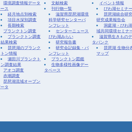
環境調査情報データ
文献検索
イベント情報
ベース
刊行物一覧
びわ湖セミナ
経月地点別検索
滋賀県琵琶湖環境
琵琶湖統合研
項目水深別調査
科学研究センターパ
研究成果報告会
長期検索
ンフレット
洞庭湖・びわ
プランクトン調査
センターニュース
域共同環境セミナ
プランクトン調査
びわ湖みらい
滋賀県生きもの
結果検索
研究報告書
タバンク
琵琶湖のプランク
研究会記録集・パ
琵琶湖 生物分
トン情報
ンフレット
マップ
瀬田川プランクト
プランクトン図鑑
ン調査結果
生物多様性画像デー
アオコ調査
タベース
赤潮調査
琵琶湖流域オープン
データ