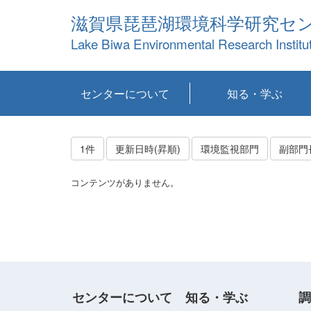
滋賀県琵琶湖環境科学研究セ
Lake Biwa Environmental Research Institu
センターについて
知る・学ぶ
センターの概要
目標および計画
共同研究など
環境情報室
不正行為防止への取
アクセス・お問い合
お知らせ
新着コンテンツ
センターの使命
沿革
組織と業務
研究担当職員紹介
設備紹介
研究一覧
公表論文等
琵琶湖の概要
滋賀の大気
研究・技術分科会
やってみよう！実
琵琶湖の全層循環そ
YouTubeコンテンツ
り組み
わせ
験！
の影響
1件
更新日時(昇順)
環境監視部門
副部門
コンテンツがありません。
センターについて
知る・学ぶ
調