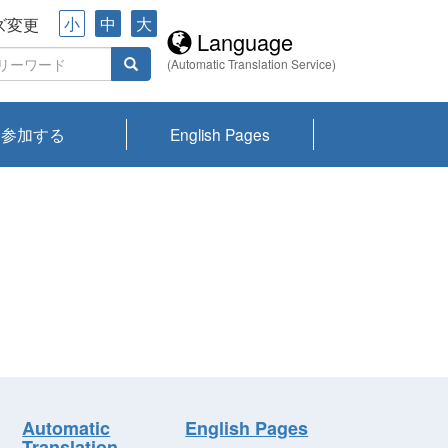
小
中
大
ズ変更
Language
(Automatic Translation Service)
参加する
English Pages
川プランクトン
県琵琶湖環境科
ーニュース び
報告書
会記録集・パン
ント情報
県生きものデー
なの外来生物調
なの調査
on
y
zation and
ties Overview
びわ湖みらい第42号_
びわ湖みらい第42号_
びわ湖みらい第43号_
びわ湖みらい第43号_
びわ湖セミナー
琵琶湖統合研究 研究
洞庭湖・びわ湖流域
センターの活動
県民データ
専門家データ
琵琶湖 生物分布マッ
Overview
Research List
List of Publications
Overview of Lake
Environmental
Access and Contact
果2026
究センターパン
みらい
ット
ンク
研究最前線
視点論点
研究最前線
視点論点
成果報告会
共同環境セミナー
プ
Biwa
information room
ット
Automatic
English Pages
Translation