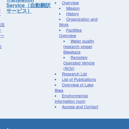
Overview
Service（自動翻訳
ー
Mission
サービス）
究
History
Organization and
湖流
Work
ー
Facilities
デー
Overview
Water quality
布
research vessel
Biwakaze
Remotely
Operated Vehicle
(ROV)
Research List
List of Publications
Overview of Lake
Biwa
Environmental
information room
Access and Contact