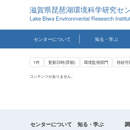
滋賀県琵琶湖環境科学研究セ
Lake Biwa Environmental Research Institu
センターについて
知る・学ぶ
センターの概要
目標および計画
共同研究など
環境情報室
不正行為防止への取
アクセス・お問い合
お知らせ
新着コンテンツ
センターの使命
沿革
組織と業務
研究担当職員紹介
設備紹介
研究一覧
公表論文等
琵琶湖の概要
滋賀の大気
研究・技術分科会
やってみよう！実
琵琶湖の全層循環そ
YouTubeコンテンツ
り組み
わせ
験！
の影響
1件
更新日時(昇順)
環境監視部門
コンテンツがありません。
センターについて
知る・学ぶ
調