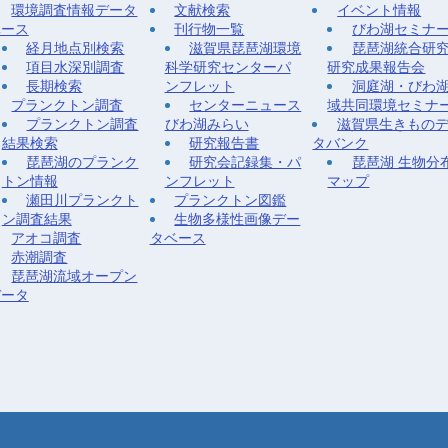
環境調査情報データ
文献検索
イベント情報
ベース
刊行物一覧
びわ湖セミナ
経月地点別検索
滋賀県琵琶湖環境
琵琶湖統合研
項目水深別調査
科学研究センターパ
研究成果報告会
長期検索
ンフレット
洞庭湖・びわ
プランクトン調査
センターニュース
域共同環境セミナ
プランクトン調査
びわ湖みらい
滋賀県生きもの
結果検索
研究報告書
タバンク
琵琶湖のプランク
研究会記録集・パ
琵琶湖 生物分
トン情報
ンフレット
マップ
瀬田川プランクト
プランクトン図鑑
ン調査結果
生物多様性画像デー
アオコ調査
タベース
赤潮調査
琵琶湖流域オープン
データ