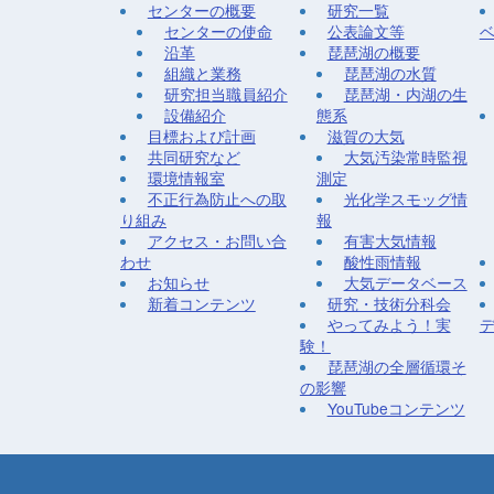
センターの概要
研究一覧
センターの使命
公表論文等
沿革
琵琶湖の概要
組織と業務
琵琶湖の水質
研究担当職員紹介
琵琶湖・内湖の生
設備紹介
態系
目標および計画
滋賀の大気
共同研究など
大気汚染常時監視
環境情報室
測定
不正行為防止への取
光化学スモッグ情
り組み
報
アクセス・お問い合
有害大気情報
わせ
酸性雨情報
お知らせ
大気データベース
新着コンテンツ
研究・技術分科会
やってみよう！実
験！
琵琶湖の全層循環そ
の影響
YouTubeコンテンツ