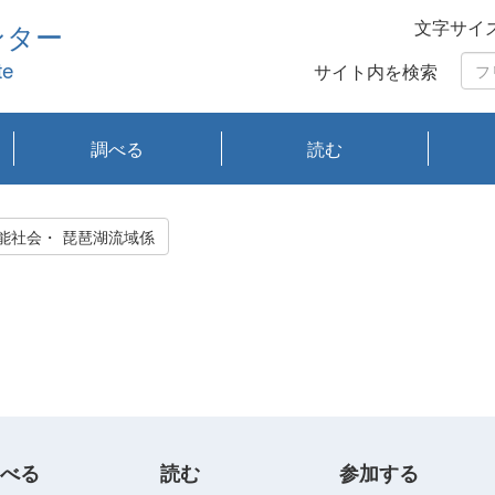
文字サイ
ンター
te
サイト内を検索
調べる
読む
琵琶湖の水質
琵琶湖・内湖の生態
大気汚染常時監視測
光化学スモッグ情報
有害大気情報
酸性雨情報
大気データベース
環境調査情報データ
プランクトン調査
アオコ調査
赤潮調査
琵琶湖流域オープン
大気汚染常時監視測
経月地点別検索
項目水深別調査
長期検索
プランクトン調査結
琵琶湖のプランクト
瀬田川プランクトン
琵琶湖流域オープン
琵琶湖流域オープン
琵琶湖流域オープン
琵琶湖流域オープン
琵琶湖流域オープン
琵琶湖流域オープン
文献検索
刊行物一覧
プランクトン図鑑
生物多様性画像デー
Water quality research
Remotely Operated
瀬田
滋賀
センタ
研究
研究
イベ
滋賀
みん
みん
Missi
Histor
Organi
Facili
系
定
ベース
データ
定結果等報告書
果検索
ン情報
調査結果
データ2020年度
データ2021年度
データ2022年度
データ2023年度
データ2024年度
データ2025年度
タベース
vessel Biwakaze
Vehicle (ROV)
調査結
学研
わ湖
フレ
タバ
査
Work
持続可能社会・ 琵琶湖流域係
フレ
べる
読む
参加する