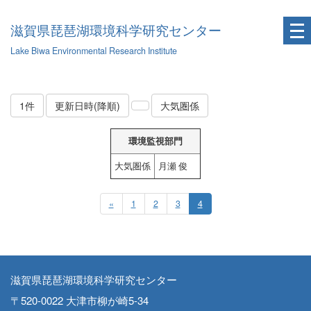
滋賀県琵琶湖環境科学研究センター
Lake Biwa Environmental Research Institute
1件
更新日時(降順)
大気圏係
環境監視部門
大気圏係
月瀬 俊
«
1
2
3
4
滋賀県琵琶湖環境科学研究センター
〒520-0022 大津市柳が崎5-34