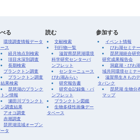
べる
読む
参加する
環境調査情報データ
文献検索
イベント情報
ベース
刊行物一覧
びわ湖セミナ
経月地点別検索
滋賀県琵琶湖環境
琵琶湖統合研
項目水深別調査
科学研究センターパ
研究成果報告会
長期検索
ンフレット
洞庭湖・びわ
プランクトン調査
センターニュース
域共同環境セミナ
プランクトン調査
びわ湖みらい
滋賀県生きもの
結果検索
研究報告書
タバンク
琵琶湖のプランク
研究会記録集・パ
琵琶湖 生物分
トン情報
ンフレット
マップ
瀬田川プランクト
プランクトン図鑑
ン調査結果
生物多様性画像デー
アオコ調査
タベース
赤潮調査
琵琶湖流域オープン
データ