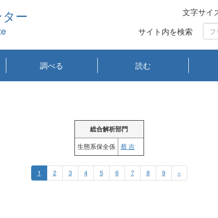
文字サイ
ンター
te
サイト内を検索
調べる
読む
琵琶湖の水質
琵琶湖・内湖の生態
大気汚染常時監視測
光化学スモッグ情報
有害大気情報
酸性雨情報
大気データベース
環境調査情報データ
プランクトン調査
アオコ調査
赤潮調査
琵琶湖流域オープン
大気汚染常時監視測
経月地点別検索
項目水深別調査
長期検索
プランクトン調査結
琵琶湖のプランクト
瀬田川プランクトン
琵琶湖流域オープン
琵琶湖流域オープン
琵琶湖流域オープン
琵琶湖流域オープン
琵琶湖流域オープン
琵琶湖流域オープン
文献検索
刊行物一覧
プランクトン図鑑
生物多様性画像デー
Water quality research
Remotely Operated
瀬田
滋賀
センタ
研究
研究
イベ
滋賀
みん
みん
Missi
Histor
Organi
Facili
系
定
ベース
データ
定結果等報告書
果検索
ン情報
調査結果
データ2020年度
データ2021年度
データ2022年度
データ2023年度
データ2024年度
データ2025年度
タベース
vessel Biwakaze
Vehicle (ROV)
調査結
学研
わ湖
フレ
タバ
査
Work
フレ
総合解析部門
生態系保全係
蔡 吉
1
2
3
4
5
6
7
8
9
»