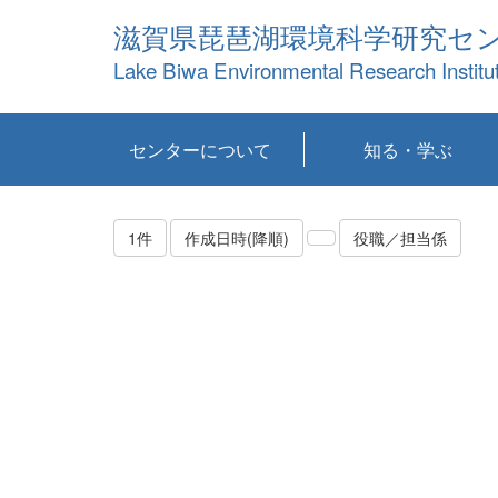
滋賀県琵琶湖環境科学研究セ
Lake Biwa Environmental Research Institu
センターについて
知る・学ぶ
センターの概要
目標および計画
共同研究など
環境情報室
不正行為防止への取
アクセス・お問い合
お知らせ
新着コンテンツ
センターの使命
沿革
組織と業務
研究担当職員紹介
設備紹介
研究一覧
公表論文等
琵琶湖の概要
滋賀の大気
研究・技術分科会
やってみよう！実
琵琶湖の全層循環そ
YouTubeコンテンツ
り組み
わせ
験！
の影響
1件
作成日時(降順)
役職／担当係