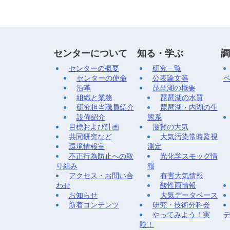
センターについて
知る・学ぶ
調
センターの概要
研究一覧
センターの使命
公表論文等
沿革
琵琶湖の概要
組織と業務
琵琶湖の水質
研究担当職員紹介
琵琶湖・内湖の生
設備紹介
態系
目標および計画
滋賀の大気
共同研究など
大気汚染常時監視
環境情報室
測定
不正行為防止への取
光化学スモッグ情
り組み
報
アクセス・お問い合
有害大気情報
わせ
酸性雨情報
お知らせ
大気データベース
新着コンテンツ
研究・技術分科会
やってみよう！実
験！