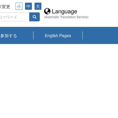
小
中
大
ズ変更
Language
(Automatic Translation Service)
参加する
English Pages
川プランクトン
県琵琶湖環境科
ーニュース び
報告書
会記録集・パン
ント情報
県生きものデー
なの外来生物調
なの調査
on
y
zation and
ties Overview
びわ湖みらい第42号_
びわ湖みらい第42号_
びわ湖みらい第43号_
びわ湖みらい第43号_
びわ湖セミナー
琵琶湖統合研究 研究
洞庭湖・びわ湖流域
センターの活動
県民データ
専門家データ
琵琶湖 生物分布マッ
Overview
Research List
List of Publications
Overview of Lake
Environmental
Access and Contact
果2026
究センターパン
みらい
ット
ンク
研究最前線
視点論点
研究最前線
視点論点
成果報告会
共同環境セミナー
プ
Biwa
information room
ット