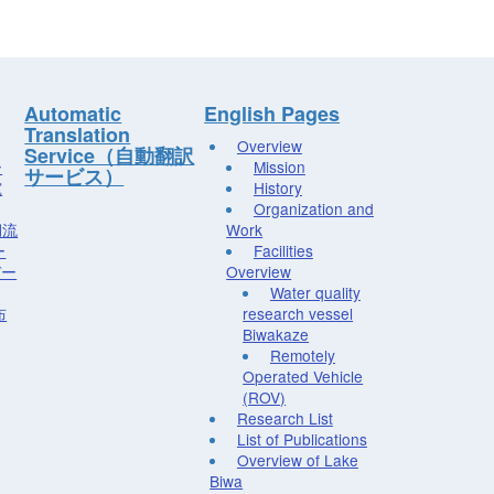
Automatic
English Pages
Translation
Overview
Service（自動翻訳
ー
Mission
サービス）
究
History
Organization and
湖流
Work
ー
Facilities
デー
Overview
Water quality
布
research vessel
Biwakaze
Remotely
Operated Vehicle
(ROV)
Research List
List of Publications
Overview of Lake
Biwa