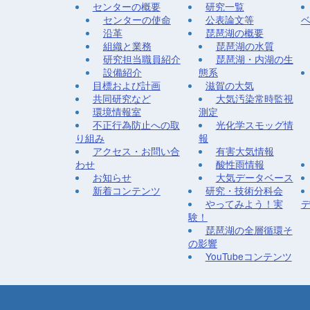
センターの概要
研究一覧
センターの使命
公表論文等
沿革
琵琶湖の概要
組織と業務
琵琶湖の水質
研究担当職員紹介
琵琶湖・内湖の生
設備紹介
態系
目標および計画
滋賀の大気
共同研究など
大気汚染常時監視
環境情報室
測定
不正行為防止への取
光化学スモッグ情
り組み
報
アクセス・お問い合
有害大気情報
わせ
酸性雨情報
お知らせ
大気データベース
新着コンテンツ
研究・技術分科会
やってみよう！実
験！
琵琶湖の全層循環そ
の影響
YouTubeコンテンツ