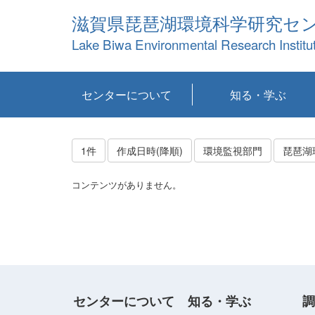
滋賀県琵琶湖環境科学研究セ
Lake Biwa Environmental Research Institu
センターについて
知る・学ぶ
センターの概要
目標および計画
共同研究など
環境情報室
不正行為防止への取
アクセス・お問い合
お知らせ
新着コンテンツ
センターの使命
沿革
組織と業務
研究担当職員紹介
設備紹介
研究一覧
公表論文等
琵琶湖の概要
滋賀の大気
研究・技術分科会
やってみよう！実
琵琶湖の全層循環そ
YouTubeコンテンツ
り組み
わせ
験！
の影響
1件
作成日時(降順)
環境監視部門
琵琶湖
コンテンツがありません。
センターについて
知る・学ぶ
調