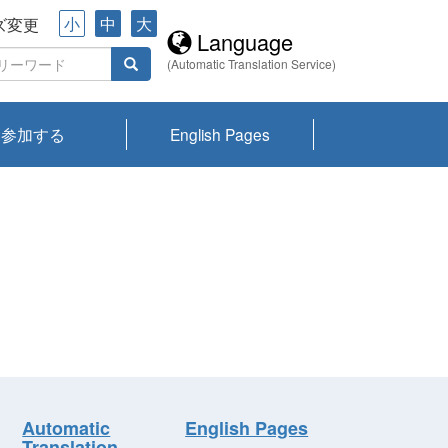
小
中
大
ズ変更
Language
(Automatic Translation Service)
参加する
English Pages
川プランクトン
県琵琶湖環境科
ーニュース び
報告書
会記録集・パン
ント情報
県生きものデー
なの外来生物調
なの調査
on
y
zation and
ties Overview
びわ湖みらい第42号_
びわ湖みらい第42号_
びわ湖みらい第43号_
びわ湖みらい第43号_
びわ湖セミナー
琵琶湖統合研究 研究
洞庭湖・びわ湖流域
センターの活動
県民データ
専門家データ
琵琶湖 生物分布マッ
Overview
Research List
List of Publications
Overview of Lake
Environmental
Access and Contact
果2026
究センターパン
みらい
ット
ンク
研究最前線
視点論点
研究最前線
視点論点
成果報告会
共同環境セミナー
プ
Biwa
information room
ット
Automatic
English Pages
Translation