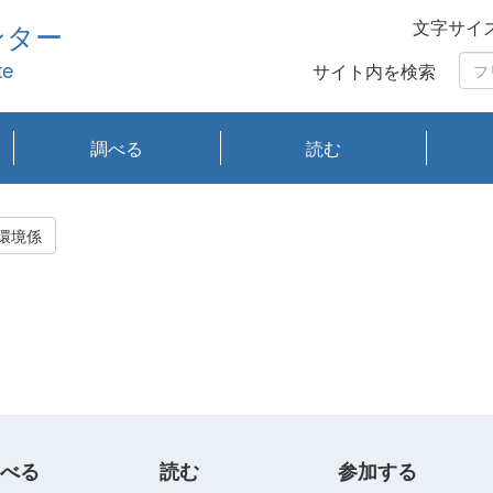
文字サイ
ンター
te
サイト内を検索
調べる
読む
琵琶湖の水質
琵琶湖・内湖の生態
大気汚染常時監視測
光化学スモッグ情報
有害大気情報
酸性雨情報
大気データベース
環境調査情報データ
プランクトン調査
アオコ調査
赤潮調査
琵琶湖流域オープン
大気汚染常時監視測
経月地点別検索
項目水深別調査
長期検索
プランクトン調査結
琵琶湖のプランクト
瀬田川プランクトン
琵琶湖流域オープン
琵琶湖流域オープン
琵琶湖流域オープン
琵琶湖流域オープン
琵琶湖流域オープン
琵琶湖流域オープン
文献検索
刊行物一覧
プランクトン図鑑
生物多様性画像デー
Water quality research
Remotely Operated
瀬田
滋賀
センタ
研究
研究
イベ
滋賀
みん
みん
Missi
Histor
Organi
Facili
系
定
ベース
データ
定結果等報告書
果検索
ン情報
調査結果
データ2020年度
データ2021年度
データ2022年度
データ2023年度
データ2024年度
データ2025年度
タベース
vessel Biwakaze
Vehicle (ROV)
調査結
学研
わ湖
フレ
タバ
査
Work
環境係
フレ
べる
読む
参加する