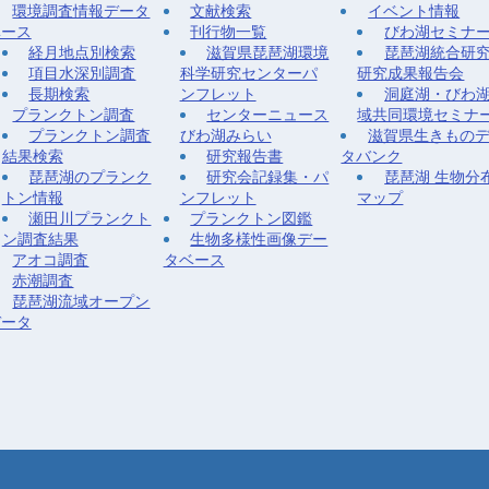
環境調査情報データ
文献検索
イベント情報
ベース
刊行物一覧
びわ湖セミナ
経月地点別検索
滋賀県琵琶湖環境
琵琶湖統合研
項目水深別調査
科学研究センターパ
研究成果報告会
長期検索
ンフレット
洞庭湖・びわ
プランクトン調査
センターニュース
域共同環境セミナ
プランクトン調査
びわ湖みらい
滋賀県生きもの
結果検索
研究報告書
タバンク
琵琶湖のプランク
研究会記録集・パ
琵琶湖 生物分
トン情報
ンフレット
マップ
瀬田川プランクト
プランクトン図鑑
ン調査結果
生物多様性画像デー
アオコ調査
タベース
赤潮調査
琵琶湖流域オープン
データ