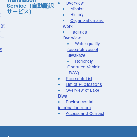
Overview
Service（自動翻訳
ー
Mission
サービス）
究
History
Organization and
湖流
Work
ー
Facilities
デー
Overview
Water quality
布
research vessel
Biwakaze
Remotely
Operated Vehicle
(ROV)
Research List
List of Publications
Overview of Lake
Biwa
Environmental
information room
Access and Contact