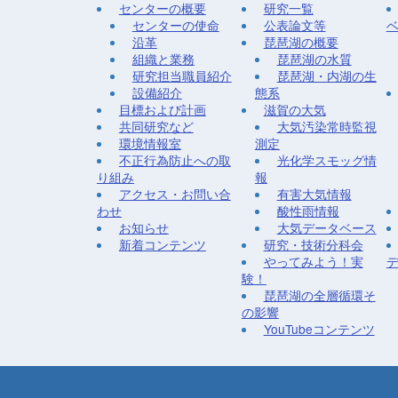
センターの概要
研究一覧
センターの使命
公表論文等
沿革
琵琶湖の概要
組織と業務
琵琶湖の水質
研究担当職員紹介
琵琶湖・内湖の生
設備紹介
態系
目標および計画
滋賀の大気
共同研究など
大気汚染常時監視
環境情報室
測定
不正行為防止への取
光化学スモッグ情
り組み
報
アクセス・お問い合
有害大気情報
わせ
酸性雨情報
お知らせ
大気データベース
新着コンテンツ
研究・技術分科会
やってみよう！実
験！
琵琶湖の全層循環そ
の影響
YouTubeコンテンツ