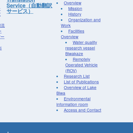
Overview
Service（自動翻訳
ー
Mission
サービス）
究
History
Organization and
湖流
Work
ー
Facilities
デー
Overview
Water quality
布
research vessel
Biwakaze
Remotely
Operated Vehicle
(ROV)
Research List
List of Publications
Overview of Lake
Biwa
Environmental
information room
Access and Contact