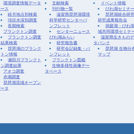
環境調査情報データ
文献検索
イベント情報
ベース
刊行物一覧
びわ湖セミナ
経月地点別検索
滋賀県琵琶湖環境
琵琶湖統合研
項目水深別調査
科学研究センターパ
研究成果報告会
長期検索
ンフレット
洞庭湖・びわ
プランクトン調査
センターニュース
域共同環境セミナ
プランクトン調査
びわ湖みらい
滋賀県生きもの
結果検索
研究報告書
タバンク
琵琶湖のプランク
研究会記録集・パ
琵琶湖 生物分
トン情報
ンフレット
マップ
瀬田川プランクト
プランクトン図鑑
ン調査結果
生物多様性画像デー
アオコ調査
タベース
赤潮調査
琵琶湖流域オープン
データ