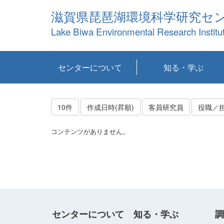
滋賀県琵琶湖環境科学研究セ
Lake Biwa Environmental Research Institu
センターについて
知る・学ぶ
センターの概要
目標および計画
共同研究など
環境情報室
不正行為防止への取
アクセス・お問い合
お知らせ
新着コンテンツ
センターの使命
沿革
組織と業務
研究担当職員紹介
設備紹介
研究一覧
公表論文等
琵琶湖の概要
滋賀の大気
研究・技術分科会
やってみよう！実
琵琶湖の全層循環そ
YouTubeコンテンツ
り組み
わせ
験！
の影響
10件
作成日時(昇順)
客員研究員
役職／
コンテンツがありません。
センターについて
知る・学ぶ
調