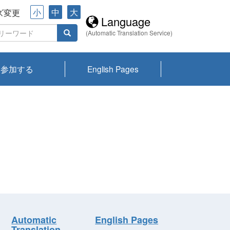
小
中
大
ズ変更
Language
(Automatic Translation Service)
参加する
English Pages
川プランクトン
県琵琶湖環境科
ーニュース び
報告書
会記録集・パン
ント情報
県生きものデー
なの外来生物調
なの調査
on
y
zation and
ties Overview
びわ湖みらい第42号_
びわ湖みらい第42号_
びわ湖みらい第43号_
びわ湖みらい第43号_
びわ湖セミナー
琵琶湖統合研究 研究
洞庭湖・びわ湖流域
センターの活動
県民データ
専門家データ
琵琶湖 生物分布マッ
Overview
Research List
List of Publications
Overview of Lake
Environmental
Access and Contact
果2026
究センターパン
みらい
ット
ンク
研究最前線
視点論点
研究最前線
視点論点
成果報告会
共同環境セミナー
プ
Biwa
information room
ット
Automatic
English Pages
Translation