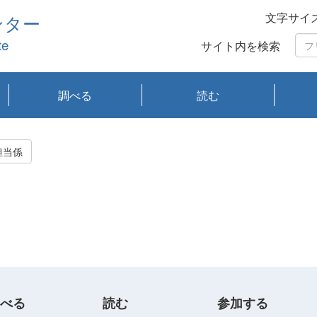
文字サイ
ンター
te
サイト内を検索
調べる
読む
琵琶湖の水質
琵琶湖・内湖の生態
大気汚染常時監視測
光化学スモッグ情報
有害大気情報
酸性雨情報
大気データベース
環境調査情報データ
プランクトン調査
アオコ調査
赤潮調査
琵琶湖流域オープン
大気汚染常時監視測
経月地点別検索
項目水深別調査
長期検索
プランクトン調査結
琵琶湖のプランクト
瀬田川プランクトン
琵琶湖流域オープン
琵琶湖流域オープン
琵琶湖流域オープン
琵琶湖流域オープン
琵琶湖流域オープン
琵琶湖流域オープン
文献検索
刊行物一覧
プランクトン図鑑
生物多様性画像デー
Water quality research
Remotely Operated
瀬田
滋賀
センタ
研究
研究
イベ
滋賀
みん
みん
Missi
Histor
Organi
Facili
系
定
ベース
データ
定結果等報告書
果検索
ン情報
調査結果
データ2020年度
データ2021年度
データ2022年度
データ2023年度
データ2024年度
データ2025年度
タベース
vessel Biwakaze
Vehicle (ROV)
調査結
学研
わ湖
フレ
タバ
査
Work
担当係
フレ
べる
読む
参加する