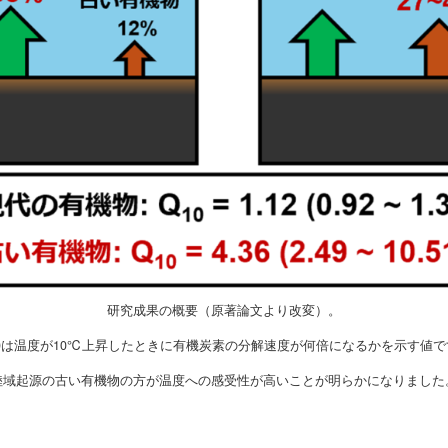
研究成果の概要（原著論文より改変）。
10は温度が10℃上昇したときに有機炭素の分解速度が何倍になるかを示す値で
陸域起源の古い有機物の方が温度への感受性が高いことが明らかになりました