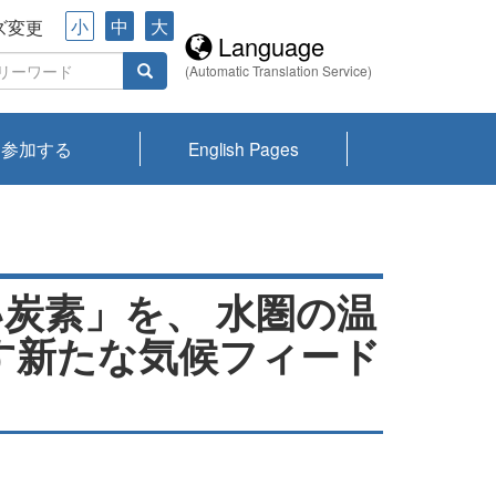
小
中
大
ズ変更
Language
(Automatic Translation Service)
参加する
English Pages
川プランクトン
県琵琶湖環境科
ーニュース び
報告書
会記録集・パン
ント情報
県生きものデー
なの外来生物調
なの調査
on
y
zation and
ties Overview
びわ湖みらい第42号_
びわ湖みらい第42号_
びわ湖みらい第43号_
びわ湖みらい第43号_
びわ湖セミナー
琵琶湖統合研究 研究
洞庭湖・びわ湖流域
センターの活動
県民データ
専門家データ
琵琶湖 生物分布マッ
Overview
Research List
List of Publications
Overview of Lake
Environmental
Access and Contact
果2026
究センターパン
みらい
ット
ンク
研究最前線
視点論点
研究最前線
視点論点
成果報告会
共同環境セミナー
プ
Biwa
information room
ット
炭素」を、 水圏の温
す新たな気候フィード