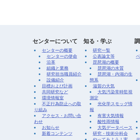
センターについて
知る・学ぶ
調
センターの概要
研究一覧
センターの使命
公表論文等
沿革
琵琶湖の概要
組織と業務
琵琶湖の水質
研究担当職員紹介
琵琶湖・内湖の生
設備紹介
態系
目標および計画
滋賀の大気
共同研究など
大気汚染常時監視
環境情報室
測定
不正行為防止への取
光化学スモッグ情
り組み
報
アクセス・お問い合
有害大気情報
わせ
酸性雨情報
お知らせ
大気データベース
新着コンテンツ
研究・技術分科会
やってみよう！実