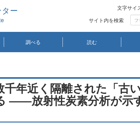
文字サイ
ンター
te
サイト内を検索
調べる
読む
琵琶湖の水質
琵琶湖・内湖の生態
大気汚染常時監視測
光化学スモッグ情報
有害大気情報
酸性雨情報
大気データベース
環境調査情報データ
プランクトン調査
アオコ調査
赤潮調査
琵琶湖流域オープン
大気汚染常時監視測
経月地点別検索
項目水深別調査
長期検索
プランクトン調査結
琵琶湖のプランクト
瀬田川プランクトン
琵琶湖流域オープン
琵琶湖流域オープン
琵琶湖流域オープン
琵琶湖流域オープン
琵琶湖流域オープン
琵琶湖流域オープン
文献検索
刊行物一覧
プランクトン図鑑
生物多様性画像デー
Water quality research
Remotely Operated
瀬田
滋賀
センタ
研究
研究
イベ
滋賀
みん
みん
Missi
Histor
Organi
Facili
系
定
ベース
データ
定結果等報告書
果検索
ン情報
調査結果
データ2020年度
データ2021年度
データ2022年度
データ2023年度
データ2024年度
データ2025年度
タベース
vessel Biwakaze
Vehicle (ROV)
調査結
学研
わ湖
フレ
タバ
査
Work
フレ
数千年近く隔離された「古い
る ――放射性炭素分析が示