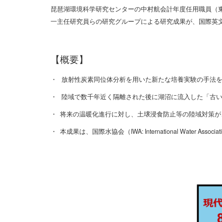
琵琶湖環境科学研究センターの中村航会計年度任用職員（
一主任研究員らの研究グループによる研究成果が、国際英
【概要】
・ 放射性炭素同位体分析を用いた新たな培養実験の手法
・ 陸域で数千年近く隔離された後に湖沼に流入した「古い
・ 将来の温暖化進行に対し、土壌浸食防止等の陸域対策
・ 本成果は、国際水協会（IWA: International Water