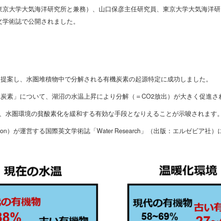
東京大学大気海洋研究所と兼務）、山口保彦主任研究員、東京大学大気海洋研
文学術誌で公開されました。
を提案し、水圏堆積物中で分解される有機炭素の起源特定に成功しました。
炭素」について、湖沼の水温上昇により分解（＝CO2放出）が大きく促進さ
が、水圏環境の貧酸素化を緩和する有効な手段となりえることが示唆されます
 Association）が運営する国際英文学術誌「Water Research」（出版：エルゼビ