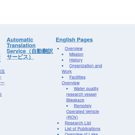
Automatic
English Pages
Translation
Overview
Service（自動翻訳
ー
Mission
サービス）
究
History
Organization and
湖流
Work
ー
Facilities
デー
Overview
Water quality
布
research vessel
Biwakaze
Remotely
Operated Vehicle
(ROV)
Research List
List of Publications
Overview of Lake