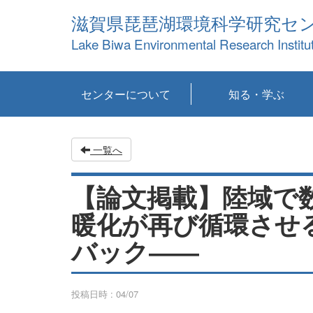
滋賀県琵琶湖環境科学研究セ
Lake Biwa Environmental Research Institu
センターについて
知る・学ぶ
センターの概要
目標および計画
共同研究など
環境情報室
不正行為防止への取
アクセス・お問い合
お知らせ
新着コンテンツ
センターの使命
沿革
組織と業務
研究担当職員紹介
設備紹介
研究一覧
公表論文等
琵琶湖の概要
滋賀の大気
研究・技術分科会
やってみよう！実
琵琶湖の全層循環そ
YouTubeコンテンツ
り組み
わせ
験！
の影響
一覧へ
【論文掲載】陸域で
暖化が再び循環させ
バック――
投稿日時 : 04/07