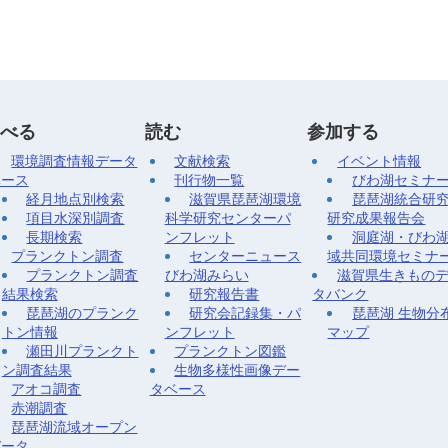
べる
読む
参加する
環境調査情報データ
文献検索
イベント情報
ベース
刊行物一覧
びわ湖セミナ
経月地点別検索
滋賀県琵琶湖環境
琵琶湖統合研
項目水深別調査
科学研究センターパ
研究成果報告会
長期検索
ンフレット
洞庭湖・びわ
プランクトン調査
センターニュース
域共同環境セミナ
プランクトン調査
びわ湖みらい
滋賀県生きもの
結果検索
研究報告書
タバンク
琵琶湖のプランク
研究会記録集・パ
琵琶湖 生物分
トン情報
ンフレット
マップ
瀬田川プランクト
プランクトン図鑑
ン調査結果
生物多様性画像デー
アオコ調査
タベース
赤潮調査
琵琶湖流域オープン
データ