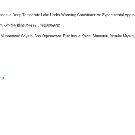
in a Deep Temperate Lake Under Warming Conditions: An Experimental Appr
堆積有機物の分解：実験的研究
hammad Soyaib, Sho Ogasawara, Eiso Inoue,Koichi Shimotori, Yosuke Miyairi
740