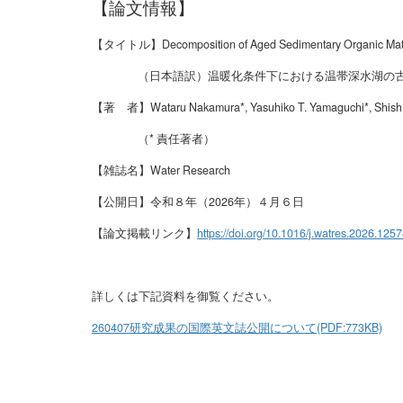
【論文情報】
【タイトル】Decomposition of Aged Sedimentary Organic Matter 
（日本語訳）温暖化条件下における温帯深水湖の古い
【著 者】Wataru Nakamura*, Yasuhiko T. Yamaguchi*, Shish Mu
（* 責任著者）
【雑誌名】Water Research
【公開日】令和８年（2026年）４月６日
【論文掲載リンク】
https://doi.org/10.1016/j.watres.2026.125
詳しくは下記資料を御覧ください。
260407研究成果の国際英文誌公開について(PDF:773KB)