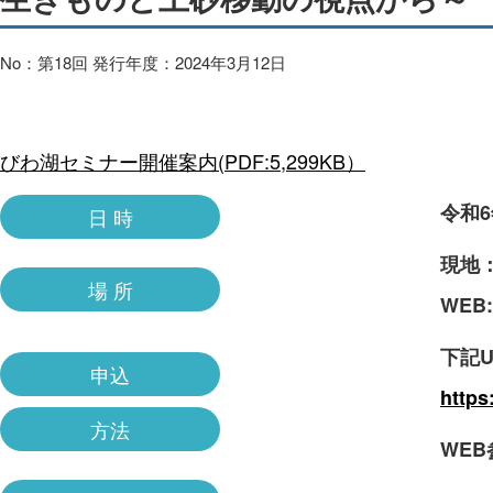
No：第18回 発行年度：2024年3月12日
びわ湖セミナー開催案内(PDF:5,299KB）
令和6
日 時
現地：
場 所
WEB:
下記
申込
https
方法
WE