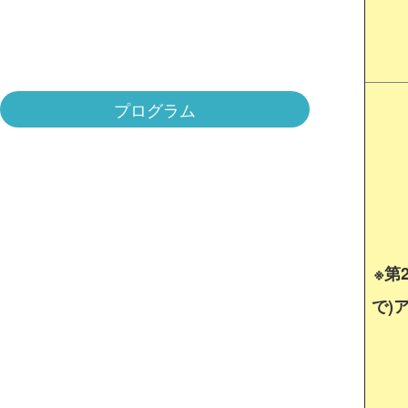
プログラム
※第
で)